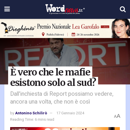
È vero che le mafie
esistono solo al sud?
Dall'inchiesta di Report possiamo vedere,
ancora una volta, che non è così
by
Antonino Schilirò
17 Gennaio 2024
A
A
Reading Time: 6 mins read