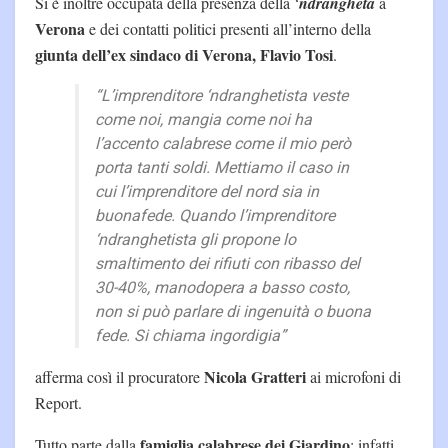
Si è inoltre occupata della presenza della ‘
ndrangheta
a
Verona
e dei contatti politici presenti all’interno della
giunta dell’ex sindaco di Verona, Flavio Tosi
.
“L’imprenditore ‘ndranghetista veste
come noi, mangia come noi ha
l’accento calabrese come il mio però
porta tanti soldi. Mettiamo il caso in
cui l’imprenditore del nord sia in
buonafede. Quando l’imprenditore
‘ndranghetista gli propone lo
smaltimento dei rifiuti con ribasso del
30-40%, manodopera a basso costo,
non si può parlare di ingenuità o buona
fede. Si chiama ingordigia”
Nicola Gratteri
afferma così il procuratore
ai microfoni di
Report.
famiglia calabrese dei Giardino
Tutto parte dalla
; infatti,