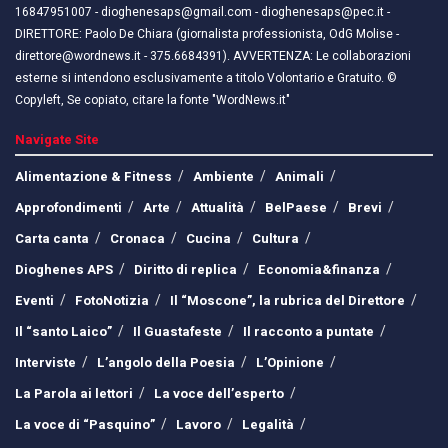
16847951007 - dioghenesaps@gmail.com - dioghenesaps@pec.it - ​​
DIRETTORE: Paolo De Chiara (giornalista professionista, OdG Molise -
direttore@wordnews.it - ​​375.6684391). AVVERTENZA: Le collaborazioni
esterne si intendono esclusivamente a titolo Volontario e Gratuito. ©
Copyleft, Se copiato, citare la fonte "WordNews.it"
Navigate Site
Alimentazione & Fitness
Ambiente
Animali
Approfondimenti
Arte
Attualità
BelPaese
Brevi
Carta canta
Cronaca
Cucina
Cultura
Dioghenes APS
Diritto di replica
Economia&finanza
Eventi
FotoNotizia
Il “Moscone”, la rubrica del Direttore
Il “santo Laico”
Il Guastafeste
Il racconto a puntate
Interviste
L’angolo della Poesia
L’Opinione
La Parola ai lettori
La voce dell’esperto
La voce di “Pasquino”
Lavoro
Legalità