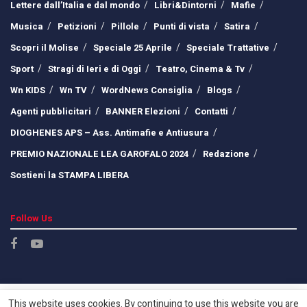
Lettere dall’Italia e dal mondo
Libri&Dintorni
Mafie
Musica
Petizioni
Pillole
Punti di vista
Satira
Scopri il Molise
Speciale 25 Aprile
Speciale Trattative
Sport
Stragi di Ieri e di Oggi
Teatro, Cinema & Tv
Wn KIDS
Wn TV
WordNews Consiglia
Blogs
Agenti pubblicitari
BANNER Elezioni
Contatti
DIOGHENES APS – Ass. Antimafie e Antiusura
PREMIO NAZIONALE LEA GAROFALO 2024
Redazione
Sostieni la STAMPA LIBERA
Follow Us
This website uses cookies. By continuing to use this website you are