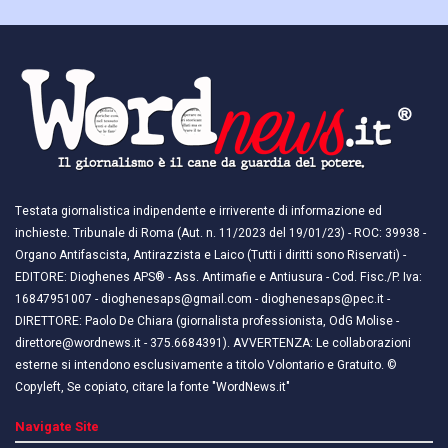
Testata giornalistica indipendente e irriverente di informazione ed
inchieste. Tribunale di Roma (Aut. n. 11/2023 del 19/01/23) - ROC: 39938 -
Organo Antifascista, Antirazzista e Laico (Tutti i diritti sono Riservati) -
EDITORE: Dioghenes APS® - Ass. Antimafie e Antiusura - Cod. Fisc./P. Iva:
16847951007 - dioghenesaps@gmail.com - dioghenesaps@pec.it - ​​
DIRETTORE: Paolo De Chiara (giornalista professionista, OdG Molise -
direttore@wordnews.it - ​​375.6684391). AVVERTENZA: Le collaborazioni
esterne si intendono esclusivamente a titolo Volontario e Gratuito. ©
Copyleft, Se copiato, citare la fonte "WordNews.it"
Navigate Site