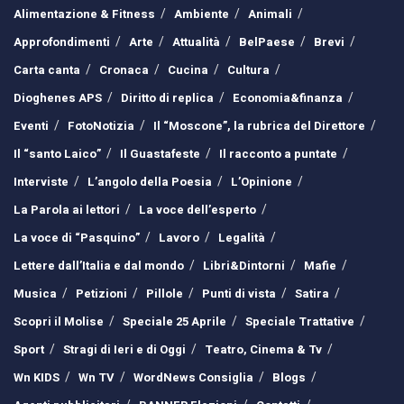
Alimentazione & Fitness
Ambiente
Animali
Approfondimenti
Arte
Attualità
BelPaese
Brevi
Carta canta
Cronaca
Cucina
Cultura
Dioghenes APS
Diritto di replica
Economia&finanza
Eventi
FotoNotizia
Il “Moscone”, la rubrica del Direttore
Il “santo Laico”
Il Guastafeste
Il racconto a puntate
Interviste
L’angolo della Poesia
L’Opinione
La Parola ai lettori
La voce dell’esperto
La voce di “Pasquino”
Lavoro
Legalità
Lettere dall’Italia e dal mondo
Libri&Dintorni
Mafie
Musica
Petizioni
Pillole
Punti di vista
Satira
Scopri il Molise
Speciale 25 Aprile
Speciale Trattative
Sport
Stragi di Ieri e di Oggi
Teatro, Cinema & Tv
Wn KIDS
Wn TV
WordNews Consiglia
Blogs