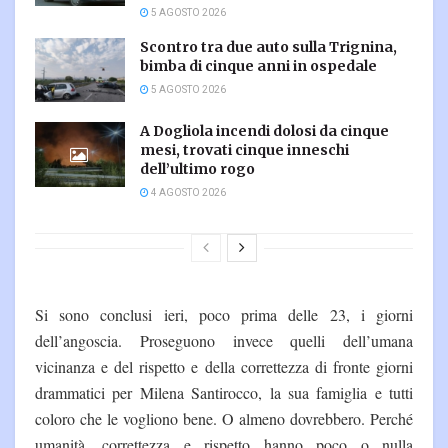
5 AGOSTO 2026
Scontro tra due auto sulla Trignina,
bimba di cinque anni in ospedale
5 AGOSTO 2026
A Dogliola incendi dolosi da cinque
mesi, trovati cinque inneschi
dell’ultimo rogo
4 AGOSTO 2026
Si sono conclusi ieri, poco prima delle 23, i giorni
dell’angoscia. Proseguono invece quelli dell’umana
vicinanza e del rispetto e della correttezza di fronte giorni
drammatici per Milena Santirocco, la sua famiglia e tutti
coloro che le vogliono bene. O almeno dovrebbero. Perché
umanità, correttezza e rispetto hanno poco o nulla