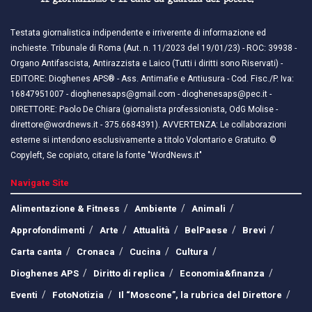
Testata giornalistica indipendente e irriverente di informazione ed
inchieste. Tribunale di Roma (Aut. n. 11/2023 del 19/01/23) - ROC: 39938 -
Organo Antifascista, Antirazzista e Laico (Tutti i diritti sono Riservati) -
EDITORE: Dioghenes APS® - Ass. Antimafie e Antiusura - Cod. Fisc./P. Iva:
16847951007 - dioghenesaps@gmail.com - dioghenesaps@pec.it - ​​
DIRETTORE: Paolo De Chiara (giornalista professionista, OdG Molise -
direttore@wordnews.it - ​​375.6684391). AVVERTENZA: Le collaborazioni
esterne si intendono esclusivamente a titolo Volontario e Gratuito. ©
Copyleft, Se copiato, citare la fonte "WordNews.it"
Navigate Site
Alimentazione & Fitness
Ambiente
Animali
Approfondimenti
Arte
Attualità
BelPaese
Brevi
Carta canta
Cronaca
Cucina
Cultura
Dioghenes APS
Diritto di replica
Economia&finanza
Eventi
FotoNotizia
Il “Moscone”, la rubrica del Direttore