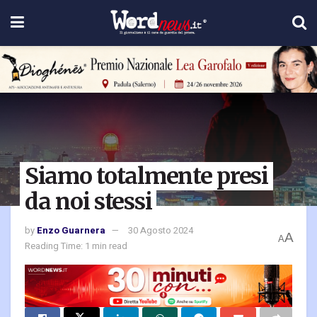
Siamo totalmente presi
da noi stessi
by
Enzo Guarnera
30 Agosto 2024
A
A
Reading Time: 1 min read