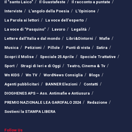
Il “santo Laico”
Il Guastafeste
Il racconto a puntate
Interviste
L’angolo della Poesia
L’Opinione
La Parola ai lettori
La voce dell’esperto
La voce di “Pasquino”
Lavoro
Legalità
Lettere dall’Italia e dal mondo
Libri&Dintorni
Mafie
Musica
Petizioni
Pillole
Punti di vista
Satira
Scopri il Molise
Speciale 25 Aprile
Speciale Trattative
Sport
Stragi di Ieri e di Oggi
Teatro, Cinema & Tv
Wn KIDS
Wn TV
WordNews Consiglia
Blogs
Agenti pubblicitari
BANNER Elezioni
Contatti
DIOGHENES APS – Ass. Antimafie e Antiusura
PREMIO NAZIONALE LEA GAROFALO 2024
Redazione
Sostieni la STAMPA LIBERA
Follow Us