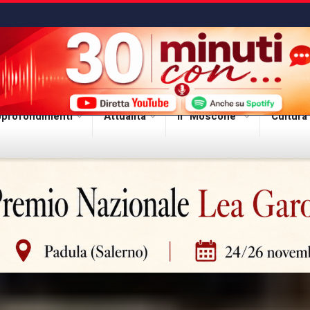
profondimenti
Attualità
Il “Moscone”
Cultura