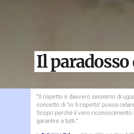
Il paradosso 
"Il rispetto è davvero sinonimo di ugua
concetto di 'Io ti rispetto' possa cela
Scopri perché il vero riconoscimento
garantire a tutti."