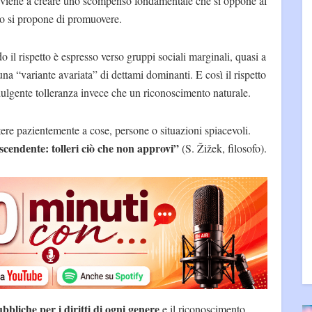
 viene a creare uno scompenso fondamentale che si oppone al
to si propone di promuovere.
o il rispetto è espresso verso gruppi sociali marginali, quasi a
 una “variante avariata” di dettami dominanti. E così il rispetto
dulgente tolleranza invece che un riconoscimento naturale.
stere pazientemente a cose, persone o situazioni spiacevoli.
scendente: tolleri ciò che non approvi”
(S. Žižek, filosofo).
bbliche per i diritti di ogni genere
e il riconoscimento