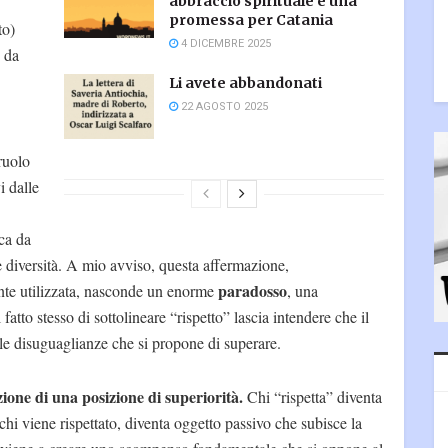
abbraccio spirituale e una
promessa per Catania
to)
4 DICEMBRE 2025
o da
Li avete abbandonati
22 AGOSTO 2025
ruolo
i dalle
ca da
 e diversità. A mio avviso, questa affermazione,
paradosso
te utilizzata, nasconde un enorme
, una
fatto stesso di sottolineare “rispetto” lascia intendere che il
e le disuguaglianze che si propone di superare.
zione di una posizione di superiorità.
Chi “rispetta” diventa
chi viene rispettato, diventa oggetto passivo che subisce la