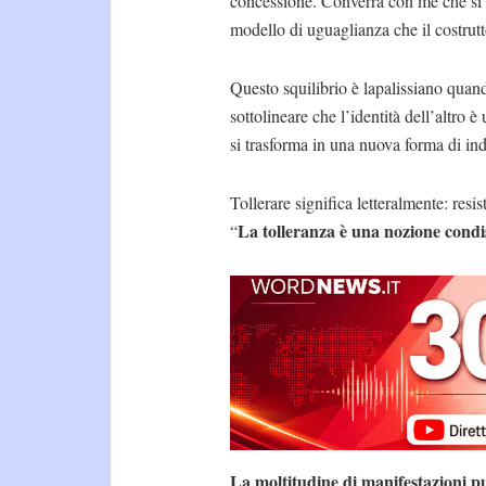
concessione. Converrà con me che si
modello di uguaglianza che il costrut
Questo squilibrio è lapalissiano quand
sottolineare che l’identità dell’altro è
si trasforma in una nuova forma di in
Tollerare significa letteralmente: resi
La tolleranza è una nozione condi
“
La moltitudine di manifestazioni pu