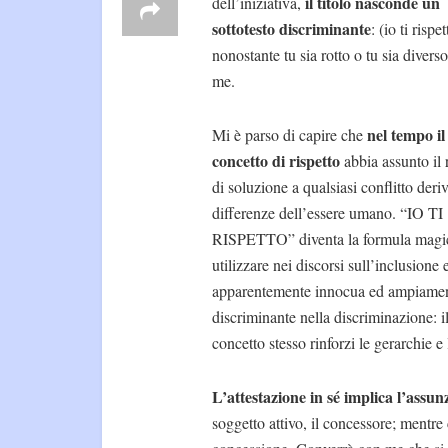
il titolo nasconde un
dell’iniziativa,
sottotesto discriminante
: (io ti rispet
nonostante tu sia rotto o tu sia divers
me.
nel tempo il
Mi è parso di capire che
concetto di rispetto
abbia assunto il 
di soluzione a qualsiasi conflitto deriv
differenze dell’essere umano. “IO TI
RISPETTO” diventa la formula magi
utilizzare nei discorsi sull’inclusione
apparentemente innocua ed ampiamen
discriminante nella discriminazione: il 
concetto stesso rinforzi le gerarchie 
L’attestazione in sé implica l’assun
soggetto attivo, il concessore; mentre 