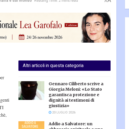
A
'Italia e dal mondo
Reading Time: 2 mins read
A
Altri articoli in questa categoria
per
Gennaro Ciliberto scrive a
Giorgia Meloni: «Lo Stato
garantisca protezione e
igenti
dignità ai testimoni di
giustizia»
TI
20 LUGLIO 2026
chè,
Addio a Salvatore: un