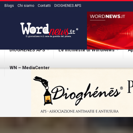
Blogs
Chi siamo
Contatti
DIOGHENES APS
DIOGHENES APS
Le inchieste di WordNews
Ap
WN – MediaCenter