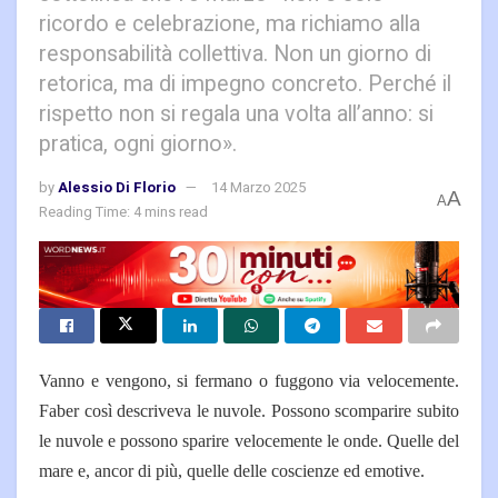
ricordo e celebrazione, ma richiamo alla
responsabilità collettiva. Non un giorno di
retorica, ma di impegno concreto. Perché il
rispetto non si regala una volta all’anno: si
pratica, ogni giorno».
by
Alessio Di Florio
14 Marzo 2025
A
A
Reading Time: 4 mins read
Vanno e vengono, si fermano o fuggono via velocemente.
Faber così descriveva le nuvole. Possono scomparire subito
le nuvole e possono sparire velocemente le onde. Quelle del
mare e, ancor di più, quelle delle coscienze ed emotive.