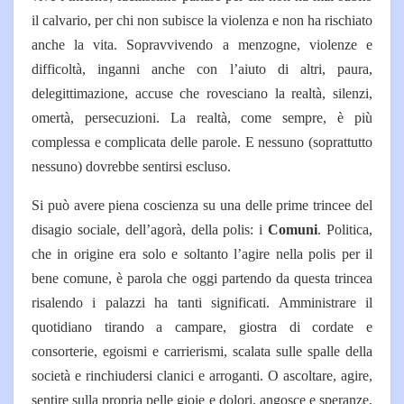
il calvario, per chi non subisce la violenza e non ha rischiato
anche la vita. Sopravvivendo a menzogne, violenze e
difficoltà, inganni anche con l’aiuto di altri, paura,
delegittimazione, accuse che rovesciano la realtà, silenzi,
omertà, persecuzioni. La realtà, come sempre, è più
complessa e complicata delle parole. E nessuno (soprattutto
nessuno) dovrebbe sentirsi escluso.
Si può avere piena coscienza su una delle prime trincee del
disagio sociale, dell’agorà, della polis: i
Comuni
. Politica,
che in origine era solo e soltanto l’agire nella polis per il
bene comune, è parola che oggi partendo da questa trincea
risalendo i palazzi ha tanti significati. Amministrare il
quotidiano tirando a campare, giostra di cordate e
consorterie, egoismi e carrierismi, scalata sulle spalle della
società e rinchiudersi clanici e arroganti. O ascoltare, agire,
sentire sulla propria pelle gioie e dolori, angosce e speranze,