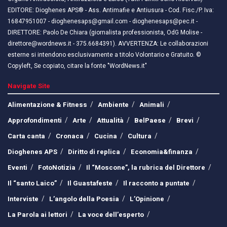
EDITORE: Dioghenes APS® - Ass. Antimafie e Antiusura - Cod. Fisc./P. Iva:
16847951007 - dioghenesaps@gmail.com - dioghenesaps@pec.it - ​​
DIRETTORE: Paolo De Chiara (giornalista professionista, OdG Molise -
direttore@wordnews.it - ​​375.6684391). AVVERTENZA: Le collaborazioni
esterne si intendono esclusivamente a titolo Volontario e Gratuito. ©
Copyleft, Se copiato, citare la fonte "WordNews.it"
Navigate Site
Alimentazione & Fitness
Ambiente
Animali
Approfondimenti
Arte
Attualità
BelPaese
Brevi
Carta canta
Cronaca
Cucina
Cultura
Dioghenes APS
Diritto di replica
Economia&finanza
Eventi
FotoNotizia
Il “Moscone”, la rubrica del Direttore
Il “santo Laico”
Il Guastafeste
Il racconto a puntate
Interviste
L’angolo della Poesia
L’Opinione
La Parola ai lettori
La voce dell’esperto