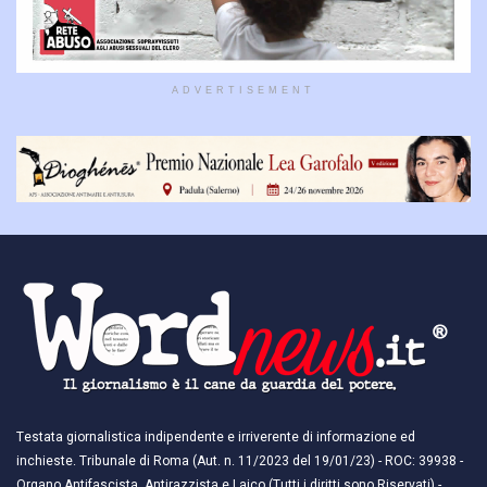
ADVERTISEMENT
Testata giornalistica indipendente e irriverente di informazione ed
inchieste. Tribunale di Roma (Aut. n. 11/2023 del 19/01/23) - ROC: 39938 -
Organo Antifascista, Antirazzista e Laico (Tutti i diritti sono Riservati) -