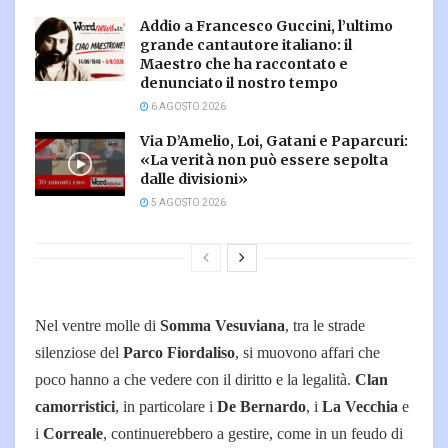
Addio a Francesco Guccini, l’ultimo
grande cantautore italiano: il
Maestro che ha raccontato e
denunciato il nostro tempo
6 AGOSTO 2026
Via D’Amelio, Loi, Gatani e Paparcuri:
«La verità non può essere sepolta
dalle divisioni»
5 AGOSTO 2026
Nel ventre molle di
Somma Vesuviana
, tra le strade
silenziose del
Parco Fiordaliso
, si muovono affari che
poco hanno a che vedere con il diritto e la legalità.
Clan
camorristici
, in particolare i
De Bernardo
, i
La Vecchia
e
i
Correale
, continuerebbero a gestire, come in un feudo di