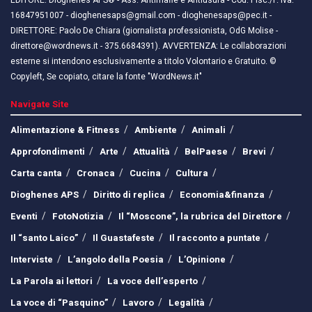
EDITORE: Dioghenes APS® - Ass. Antimafie e Antiusura - Cod. Fisc./P. Iva:
16847951007 - dioghenesaps@gmail.com - dioghenesaps@pec.it - ​​
DIRETTORE: Paolo De Chiara (giornalista professionista, OdG Molise -
direttore@wordnews.it - ​​375.6684391). AVVERTENZA: Le collaborazioni
esterne si intendono esclusivamente a titolo Volontario e Gratuito. ©
Copyleft, Se copiato, citare la fonte "WordNews.it"
Navigate Site
Alimentazione & Fitness
Ambiente
Animali
Approfondimenti
Arte
Attualità
BelPaese
Brevi
Carta canta
Cronaca
Cucina
Cultura
Dioghenes APS
Diritto di replica
Economia&finanza
Eventi
FotoNotizia
Il “Moscone”, la rubrica del Direttore
Il “santo Laico”
Il Guastafeste
Il racconto a puntate
Interviste
L’angolo della Poesia
L’Opinione
La Parola ai lettori
La voce dell’esperto
La voce di “Pasquino”
Lavoro
Legalità