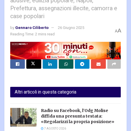
abusive, edilizia popolare, Napoli,
Prefettura, assegnazioni illecite, camorra e
case popolari
by
Gennaro Ciliberto
26 Giugno 2025
A
A
Reading Time: 2 mins read
Altri articoli in questa categoria
Radio su Facebook, l’Odg Molise
diffida una presunta testata:
«Regolarizzi la propria posizione»
7 AGOSTO 2026