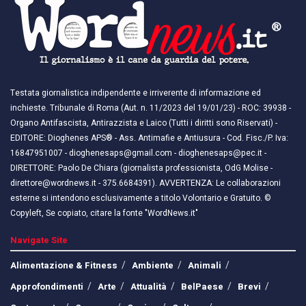
Testata giornalistica indipendente e irriverente di informazione ed
inchieste. Tribunale di Roma (Aut. n. 11/2023 del 19/01/23) - ROC: 39938 -
Organo Antifascista, Antirazzista e Laico (Tutti i diritti sono Riservati) -
EDITORE: Dioghenes APS® - Ass. Antimafie e Antiusura - Cod. Fisc./P. Iva:
16847951007 - dioghenesaps@gmail.com - dioghenesaps@pec.it - ​​
DIRETTORE: Paolo De Chiara (giornalista professionista, OdG Molise -
direttore@wordnews.it - ​​375.6684391). AVVERTENZA: Le collaborazioni
esterne si intendono esclusivamente a titolo Volontario e Gratuito. ©
Copyleft, Se copiato, citare la fonte "WordNews.it"
Navigate Site
Alimentazione & Fitness
Ambiente
Animali
Approfondimenti
Arte
Attualità
BelPaese
Brevi