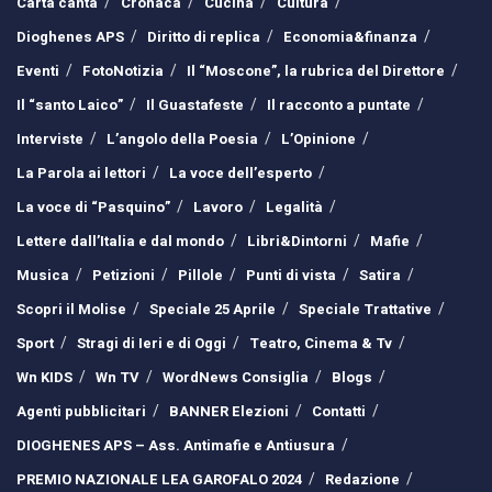
Carta canta
Cronaca
Cucina
Cultura
Dioghenes APS
Diritto di replica
Economia&finanza
Eventi
FotoNotizia
Il “Moscone”, la rubrica del Direttore
Il “santo Laico”
Il Guastafeste
Il racconto a puntate
Interviste
L’angolo della Poesia
L’Opinione
La Parola ai lettori
La voce dell’esperto
La voce di “Pasquino”
Lavoro
Legalità
Lettere dall’Italia e dal mondo
Libri&Dintorni
Mafie
Musica
Petizioni
Pillole
Punti di vista
Satira
Scopri il Molise
Speciale 25 Aprile
Speciale Trattative
Sport
Stragi di Ieri e di Oggi
Teatro, Cinema & Tv
Wn KIDS
Wn TV
WordNews Consiglia
Blogs
Agenti pubblicitari
BANNER Elezioni
Contatti
DIOGHENES APS – Ass. Antimafie e Antiusura
PREMIO NAZIONALE LEA GAROFALO 2024
Redazione