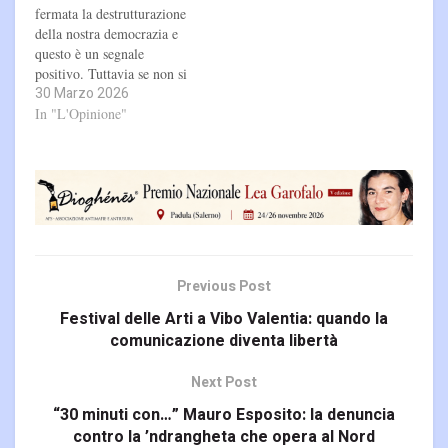
fermata la destrutturazione
della nostra democrazia e
questo è un segnale
positivo. Tuttavia se non si
30 Marzo 2026
elabora una visione di
futuro che superi il
In "L'Opinione"
neoliberismo decadente, che
è la causa principale delle
tensioni sociali ed
internazionali che ci stanno
affliggendo, difficilmente
riusciremo ad uscire dal
declino occidentale.Nasce…
Previous Post
Festival delle Arti a Vibo Valentia: quando la
comunicazione diventa libertà
Next Post
“30 minuti con…” Mauro Esposito: la denuncia
contro la ’ndrangheta che opera al Nord