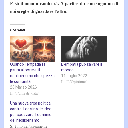
E sì: il mondo cambierà. A partire da come ognuno di
noi sceglie di guardare l’altro.
Correlati
Quando l’empatia fa
L’empatia può salvare il
paura al potere: il
mondo
neoliberismo che spezza
11 Luglio 2022
le comunità
In "L'Opinione"
26 Marzo 2026
In "Punti di vista"
Una nuova area politica
contro il declino: le idee
per spezzare il dominio
del neoliberismo
Si è momentaneamente