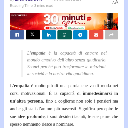
A
A
Reading Time: 3 mins read
L’
empatia
è la capacità di entrare nel
mondo emotivo dell’altro senza giudicarlo.
Scopri perché può trasformare le relazioni,
la società e la nostra vita quotidiana.
L’
empatia
è molto più di una parola che va di moda nei
corsi motivazionali.
È la capacità di
immedesimarsi in
un’altra persona
, fino a coglierne non solo i pensieri ma
anche gli stati d’animo più nascosti. Significa percepire le
sue
idee profonde
, i suoi desideri taciuti, le sue paure che
spesso nemmeno riesce a nominare.