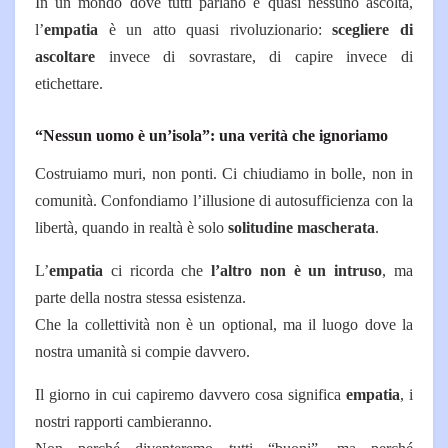
In un mondo dove tutti parlano e quasi nessuno ascolta,
l’
empatia
è un atto quasi rivoluzionario:
scegliere di
ascoltare
invece di sovrastare, di capire invece di
etichettare.
“Nessun uomo è un’isola”: una verità che ignoriamo
Costruiamo muri, non ponti.
Ci chiudiamo in bolle, non in
comunità.
Confondiamo l’illusione di autosufficienza con la
libertà, quando in realtà è solo
solitudine mascherata
.
L’
empatia
ci ricorda che
l’altro non è un intruso
, ma
parte della nostra stessa esistenza.
Che la collettività non è un optional, ma il luogo dove la
nostra umanità si compie davvero.
Il giorno in cui capiremo davvero cosa significa
empatia
, i
nostri rapporti cambieranno.