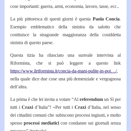
cose importanti: guerra, armi, economia, lavoro, tasse, ecc..
La più pittoresca di questi giorni è questa
Paola Concia
.
Esempio emblematico della sinistra da salotto che
costituisce la stragrande maggioranza della cosiddetta
sinistra di questo paese.
Questa tizia ha rilasciato una surreale intervista al
Riformista, che si può leggere a questo link
https://www.ilriformista.it/concia-da-mani-pulite-in-poi…/
,
nella quale dice due cose una più demenziale e vergognosa
dell’altra.
La prima è che lei invita a votare “Al
referendum
un Sì per
tutti i
Craxi
d’Italia”! «Per tutti i
Craxi
d’Italia, nel senso
dei cittadini comuni che subiscono processi ingiusti, e molto
spesso
processi mediatici
con condanne sui giornali senza
processo” (testuale).