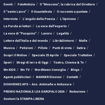
Eventi
FotoNotizia
Il “Moscone”, la rubrica del Direttore
Il “santo Laico”
Il Guastafeste
Il racconto a puntate
Interviste
L’angolo della Poesia
L’Opinione
La Parola ai lettori
La voce dell’esperto
La voce di “Pasquino”
Lavoro
Legalità
Lettere dall’Italia e dal mondo
Libri&Dintorni
Mafie
Musica
Petizioni
Pillole
Punti di vista
Satira
Scopri il Molise
Speciale 25 Aprile
Speciale Trattative
Sport
Stragi di Ieri e di Oggi
Teatro, Cinema & Tv
Wn KIDS
Wn TV
WordNews Consiglia
Blogs
Agenti pubblicitari
BANNER Elezioni
Contatti
DIOGHENES APS – Ass. Antimafie e Antiusura
PREMIO NAZIONALE LEA GAROFALO 2024
Redazione
Sostieni la STAMPA LIBERA