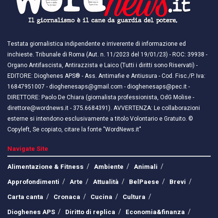
Testata giornalistica indipendente e irriverente di informazione ed
inchieste. Tribunale di Roma (Aut. n. 11/2023 del 19/01/23) - ROC: 39938 -
Organo Antifascista, Antirazzista e Laico (Tutti i diritti sono Riservati) -
EDITORE: Dioghenes APS® - Ass. Antimafie e Antiusura - Cod. Fisc./P. Iva:
16847951007 - dioghenesaps@gmail.com - dioghenesaps@pec.it - ​​
DIRETTORE: Paolo De Chiara (giornalista professionista, OdG Molise -
direttore@wordnews.it - ​​375.6684391). AVVERTENZA: Le collaborazioni
esterne si intendono esclusivamente a titolo Volontario e Gratuito. ©
Copyleft, Se copiato, citare la fonte "WordNews.it"
Navigate Site
Alimentazione & Fitness
Ambiente
Animali
Approfondimenti
Arte
Attualità
BelPaese
Brevi
Carta canta
Cronaca
Cucina
Cultura
Dioghenes APS
Diritto di replica
Economia&finanza