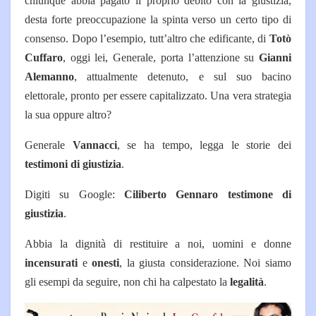
chiunque abbia pagato il proprio debito con la giustizia,
desta forte preoccupazione la spinta verso un certo tipo di
consenso. Dopo l’esempio, tutt’altro che edificante, di
Totò
Cuffaro
, oggi lei, Generale, porta l’attenzione su
Gianni
Alemanno
, attualmente detenuto, e sul suo bacino
elettorale, pronto per essere capitalizzato. Una vera strategia
la sua oppure altro?
Generale
Vannacci
, se ha tempo, legga le storie dei
testimoni di giustizia
.
Digiti su Google:
Ciliberto Gennaro testimone di
giustizia
.
Abbia la dignità di restituire a noi, uomini e donne
incensurati
e
onesti
, la giusta considerazione. Noi siamo
gli esempi da seguire, non chi ha calpestato la
legalità
.