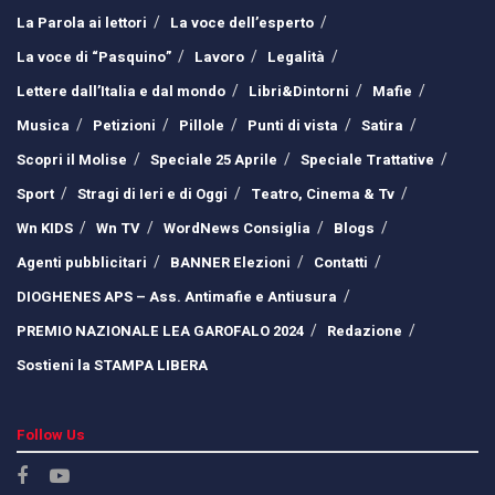
La Parola ai lettori
La voce dell’esperto
La voce di “Pasquino”
Lavoro
Legalità
Lettere dall’Italia e dal mondo
Libri&Dintorni
Mafie
Musica
Petizioni
Pillole
Punti di vista
Satira
Scopri il Molise
Speciale 25 Aprile
Speciale Trattative
Sport
Stragi di Ieri e di Oggi
Teatro, Cinema & Tv
Wn KIDS
Wn TV
WordNews Consiglia
Blogs
Agenti pubblicitari
BANNER Elezioni
Contatti
DIOGHENES APS – Ass. Antimafie e Antiusura
PREMIO NAZIONALE LEA GAROFALO 2024
Redazione
Sostieni la STAMPA LIBERA
Follow Us