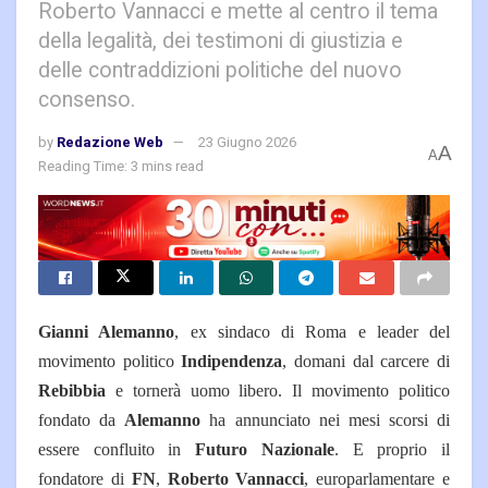
Roberto Vannacci e mette al centro il tema
della legalità, dei testimoni di giustizia e
delle contraddizioni politiche del nuovo
consenso.
by
Redazione Web
23 Giugno 2026
A
A
Reading Time: 3 mins read
Gianni Alemanno
, ex sindaco di Roma e leader del
movimento politico
Indipendenza
, domani dal carcere di
Rebibbia
e tornerà uomo libero.
Il movimento politico
fondato da
Alemanno
ha annunciato nei mesi scorsi di
essere confluito in
Futuro Nazionale
. E proprio il
fondatore di
FN
,
Roberto Vannacci
, europarlamentare e