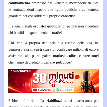
cambiamento
promosso dal Generale, mettendone in luce
le contraddizioni rispetto alle figure politiche a cui sembra
guardare per consolidare il proprio
consenso
.
Il silenzio sugli
eroi del quotidiano
: perché non ricordare
chi ha sfidato apertamente le
mafie
?
Chi, con la propria denuncia e a rischio della vita, ha
permesso alla
magistratura
di confiscare milioni di euro e
assicurare alle patrie galere
mafiosi
,
collusi
e
corruttori
che hanno depredato il
denaro pubblico
?
Sebbene il diritto alla
riabilitazione
sia sacrosanto per