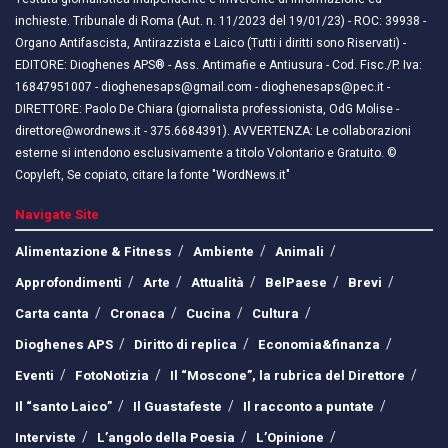
inchieste. Tribunale di Roma (Aut. n. 11/2023 del 19/01/23) - ROC: 39938 -
Organo Antifascista, Antirazzista e Laico (Tutti i diritti sono Riservati) -
EDITORE: Dioghenes APS® - Ass. Antimafie e Antiusura - Cod. Fisc./P. Iva:
16847951007 - dioghenesaps@gmail.com - dioghenesaps@pec.it - ​​
DIRETTORE: Paolo De Chiara (giornalista professionista, OdG Molise -
direttore@wordnews.it - ​​375.6684391). AVVERTENZA: Le collaborazioni
esterne si intendono esclusivamente a titolo Volontario e Gratuito. ©
Copyleft, Se copiato, citare la fonte "WordNews.it"
Navigate Site
Alimentazione & Fitness
Ambiente
Animali
Approfondimenti
Arte
Attualità
BelPaese
Brevi
Carta canta
Cronaca
Cucina
Cultura
Dioghenes APS
Diritto di replica
Economia&finanza
Eventi
FotoNotizia
Il “Moscone”, la rubrica del Direttore
Il “santo Laico”
Il Guastafeste
Il racconto a puntate
Interviste
L’angolo della Poesia
L’Opinione