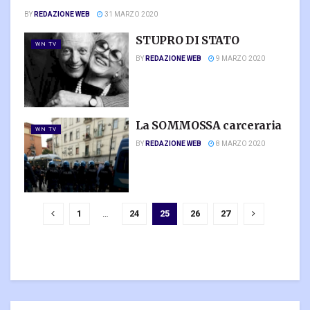
BY
REDAZIONE WEB
31 MARZO 2020
STUPRO DI STATO
WN TV
BY
REDAZIONE WEB
9 MARZO 2020
La SOMMOSSA carceraria
WN TV
BY
REDAZIONE WEB
8 MARZO 2020
1
…
24
25
26
27