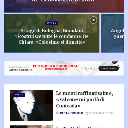
WN TV
Strage di Bologna, Biondani
Angelo 
ricostruisce tutte le condanne. De
guerre
Chiara: «Colosimo si dimetta»
Le menti raffinatissime,
WN TV
«Falcone mi parlò di
Contrada»
BY
REDAZIONE WEB
21 MAGGIO 2020