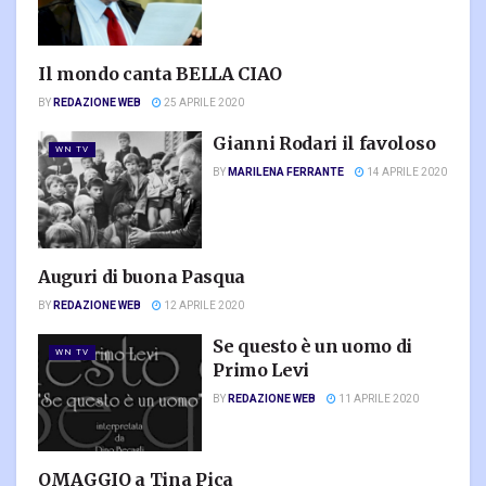
Il mondo canta BELLA CIAO
WN TV
BY
REDAZIONE WEB
25 APRILE 2020
Gianni Rodari il favoloso
WN TV
BY
MARILENA FERRANTE
14 APRILE 2020
Auguri di buona Pasqua
WN TV
BY
REDAZIONE WEB
12 APRILE 2020
Se questo è un uomo di
WN TV
Primo Levi
BY
REDAZIONE WEB
11 APRILE 2020
OMAGGIO a Tina Pica
WN TV