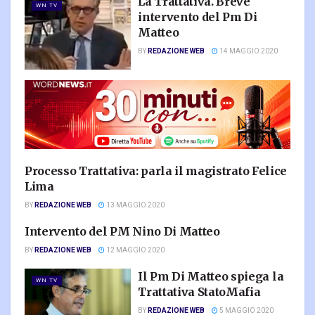
La Trattativa. Breve
WN TV
intervento del Pm Di
Matteo
BY
REDAZIONE WEB
14 MAGGIO 2020
Processo Trattativa: parla il magistrato Felice
WN TV
Lima
BY
REDAZIONE WEB
13 MAGGIO 2020
Intervento del PM Nino Di Matteo
WN TV
BY
REDAZIONE WEB
12 MAGGIO 2020
Il Pm Di Matteo spiega la
WN TV
Trattativa StatoMafia
BY
REDAZIONE WEB
5 MAGGIO 2020