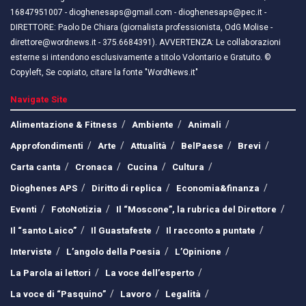
16847951007 - dioghenesaps@gmail.com - dioghenesaps@pec.it - ​​
DIRETTORE: Paolo De Chiara (giornalista professionista, OdG Molise -
direttore@wordnews.it - ​​375.6684391). AVVERTENZA: Le collaborazioni
esterne si intendono esclusivamente a titolo Volontario e Gratuito. ©
Copyleft, Se copiato, citare la fonte "WordNews.it"
Navigate Site
Alimentazione & Fitness
Ambiente
Animali
Approfondimenti
Arte
Attualità
BelPaese
Brevi
Carta canta
Cronaca
Cucina
Cultura
Dioghenes APS
Diritto di replica
Economia&finanza
Eventi
FotoNotizia
Il “Moscone”, la rubrica del Direttore
Il “santo Laico”
Il Guastafeste
Il racconto a puntate
Interviste
L’angolo della Poesia
L’Opinione
La Parola ai lettori
La voce dell’esperto
La voce di “Pasquino”
Lavoro
Legalità