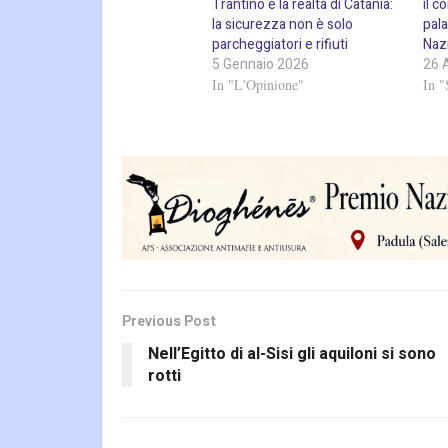
Trantino e la realtà di Catania:
il c
la sicurezza non è solo
pala
parcheggiatori e rifiuti
Naz
5 Gennaio 2026
26 
In "L'Opinione"
In "
Previous Post
Nell’Egitto di al-Sisi gli aquiloni si sono
rotti