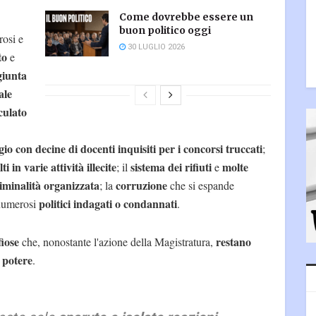
Come dovrebbe essere un
buon politico oggi
rosi e
30 LUGLIO 2026
to
e
giunta
ale
culato
io con decine di docenti inquisiti per i concorsi truccati
;
ti in varie attività illecite
sistema dei rifiuti
molte
; il
e
iminalità organizzata
corruzione
; la
che si espande
politici indagati o condannati
 numerosi
.
fiose
restano
che, nonostante l'azione della Magistratura,
l potere
.