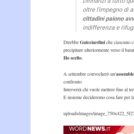
Dinnanzi a tutto q
oltre l'impegno di 
cittadini paiono avv
indifferenza e rifug
Guicciardini
Direbbe
che ciascuno co
precipitare ulteriormente verso il bara
Ho scelto
.
assemble
A settembre convocherò un'
confronto.
Interverrà chi vuole mettere fine al t
E insieme decideremo cosa fare per la 
uploads/images/image_750x422_5f2