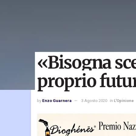
«Bisogna sceg
proprio futu
by
Enzo Guarnera
3 Agosto 2020
in
L'Opinione