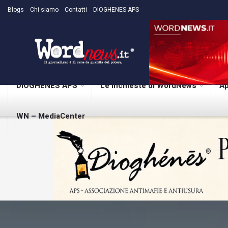
Blogs
Chi siamo
Contatti
DIOGHENES APS
DIOGHENES APS
Le inchieste di WordNews
Ap
WN – MediaCenter