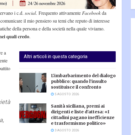
ervano i c.d.
social
. Frequento attivamente
Facebook
da
r comunicare il mio pensiero su temi che reputo di interesse
tiche della persona e della società nella quale viviamo.
 nei quali credo
.
re a
Altri articoli in questa categoria
mente
attito
L’imbarbarimento del dialogo
pubblico: quando l’insulto
sostituisce il confronto
5 AGOSTO 2026
cietà
Sanità siciliana, premi ai
dirigenti e liste d’attesa: «I
cittadini pagano inefficienze
a,
e trasformismo politico»
3 AGOSTO 2026