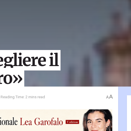
liere il
ro»
A
Reading Time: 2 mins read
A