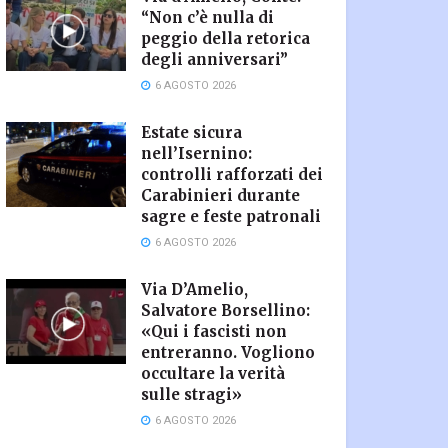
“Non c’è nulla di
peggio della retorica
degli anniversari”
6 AGOSTO 2026
Estate sicura
nell’Isernino:
controlli rafforzati dei
Carabinieri durante
sagre e feste patronali
6 AGOSTO 2026
Via D’Amelio,
Salvatore Borsellino:
«Qui i fascisti non
entreranno. Vogliono
occultare la verità
sulle stragi»
6 AGOSTO 2026