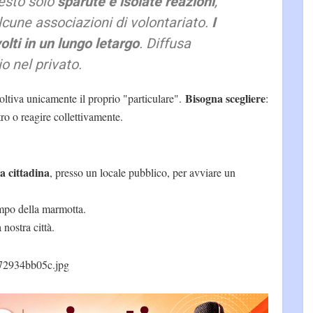
uesto solo
sparute e isolate reazioni
,
alcune associazioni di volontariato.
I
olti in un lungo letargo
. Diffusa
io nel privato.
Bisogna scegliere
ltiva unicamente il proprio "particulare".
:
tro o reagire collettivamente.
a cittadina
, presso un locale pubblico, per avviare un
empo della marmotta.
nostra città.
72934bb05c.jpg