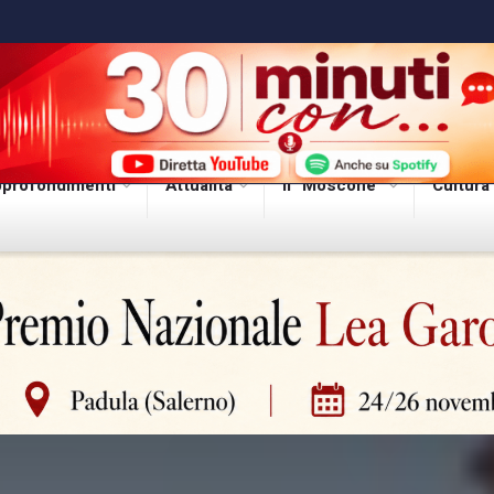
profondimenti
Attualità
Il “Moscone”
Cultura