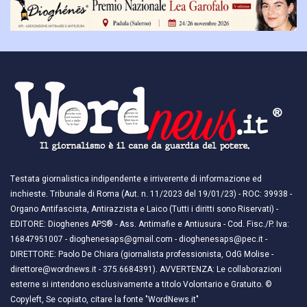
Testata giornalistica indipendente e irriverente di informazione ed
inchieste. Tribunale di Roma (Aut. n. 11/2023 del 19/01/23) - ROC: 39938 -
Organo Antifascista, Antirazzista e Laico (Tutti i diritti sono Riservati) -
EDITORE: Dioghenes APS® - Ass. Antimafie e Antiusura - Cod. Fisc./P. Iva:
16847951007 - dioghenesaps@gmail.com - dioghenesaps@pec.it - ​​
DIRETTORE: Paolo De Chiara (giornalista professionista, OdG Molise -
direttore@wordnews.it - ​​375.6684391). AVVERTENZA: Le collaborazioni
esterne si intendono esclusivamente a titolo Volontario e Gratuito. ©
Copyleft, Se copiato, citare la fonte "WordNews.it"