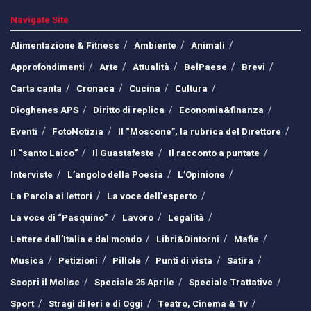
Navigate Site
Alimentazione & Fitness
Ambiente
Animali
Approfondimenti
Arte
Attualità
BelPaese
Brevi
Carta canta
Cronaca
Cucina
Cultura
Dioghenes APS
Diritto di replica
Economia&finanza
Eventi
FotoNotizia
Il “Moscone”, la rubrica del Direttore
Il “santo Laico”
Il Guastafeste
Il racconto a puntate
Interviste
L’angolo della Poesia
L’Opinione
La Parola ai lettori
La voce dell’esperto
La voce di “Pasquino”
Lavoro
Legalità
Lettere dall’Italia e dal mondo
Libri&Dintorni
Mafie
Musica
Petizioni
Pillole
Punti di vista
Satira
Scopri il Molise
Speciale 25 Aprile
Speciale Trattative
Sport
Stragi di Ieri e di Oggi
Teatro, Cinema & Tv