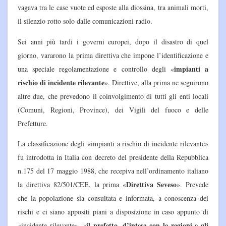
vagava tra le case vuote ed esposte alla diossina, tra animali morti,
il silenzio rotto solo dalle comunicazioni radio.
Sei anni più tardi i governi europei, dopo il disastro di quel
giorno, vararono la prima direttiva che impone l’identificazione e
impianti a
una speciale regolamentazione e controllo degli «
rischio di incidente rilevante
». Direttive, alla prima ne seguirono
altre due, che prevedono il coinvolgimento di tutti gli enti locali
(Comuni, Regioni, Province), dei Vigili del fuoco e delle
Prefetture.
La classificazione degli «impianti a rischio di incidente rilevante»
fu introdotta in Italia con decreto del presidente della Repubblica
n.175 del 17 maggio 1988, che recepiva nell’ordinamento italiano
Direttiva Seveso
la direttiva 82/501/CEE, la prima «
». Prevede
che la popolazione sia consultata e informata, a conoscenza dei
rischi e ci siano appositi piani a disposizione in caso appunto di
il prefetto, d’intesa con le regioni e gli
«incidente rilevante»,
«