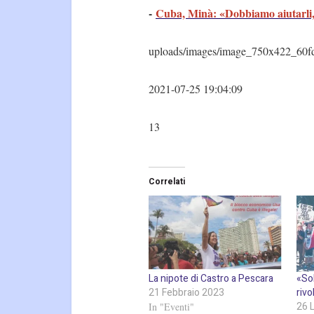
-
Cuba, Minà: «Dobbiamo aiutarli, 
uploads/images/image_750x422_60f
2021-07-25 19:04:09
13
Correlati
La nipote di Castro a Pescara
«Sol
21 Febbraio 2023
riv
26 
In "Eventi"