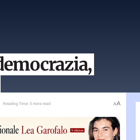
 democrazia,
A
a
Reading Time: 3 mins read
A