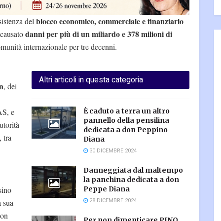
blocco economico, commerciale e finanziario
esistenza del
danni per più di un miliardo e 378 milioni di
 causato
munità internazionale per tre decenni.
Altri articoli in questa categoria
n
, dei
AS, e
È caduto a terra un altro
pannello della pensilina
autorità
dedicata a don Peppino
 tra
Diana
30 DICEMBRE 2024
Danneggiata dal maltempo
la panchina dedicata a don
sino
Peppe Diana
28 DICEMBRE 2024
a sua
non
Per non dimenticare PINO