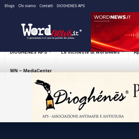
Blogs
Chi siamo
Contatti
DIOGHENES APS
DIOGHENES APS
Le inchieste di WordNews
Ap
WN – MediaCenter