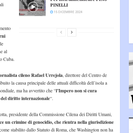
li
PINELLI
15 DICEMBRE 2024
amento
rni
le
e al
ro Cuba.
iornalista cileno Rafael Urrejola
, direttore del Centro de
to la causa principale delle attuali difficoltà dell’isola a
l’Impero non si cura
ondiale, ma ha avvertito che “
del diritto internazionale
“.
otta, presidente della Commissione Cilena dei Diritti Umani,
isce un crimine di genocidio, che rientra nella giurisdizione
 come stabilito dallo Statuto di Roma, che Washington non ha