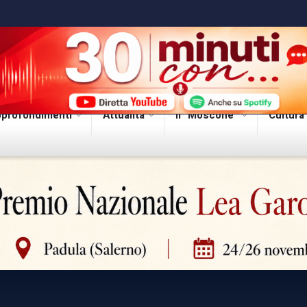
profondimenti
Attualità
Il “Moscone”
Cultura