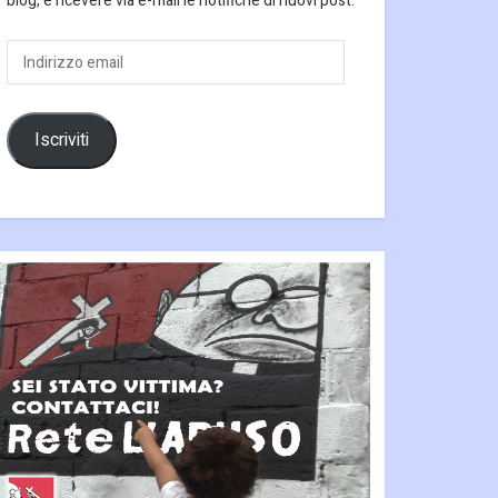
blog, e ricevere via e-mail le notifiche di nuovi post.
Indirizzo
email
Iscriviti