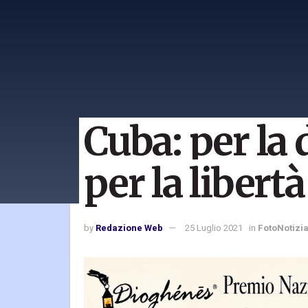
Cuba: per la
per la libertà
by
Redazione Web
25 Luglio 2021
in
FotoNotizi