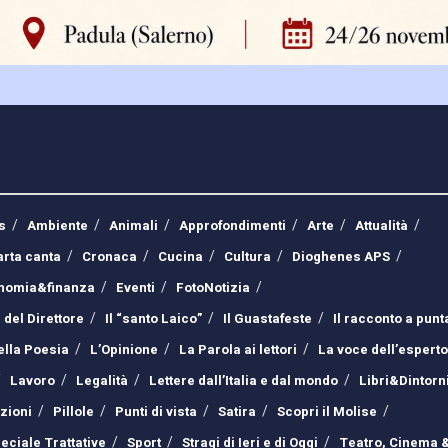
s
Ambiente
Animali
Approfondimenti
Arte
Attualità
arta canta
Cronaca
Cucina
Cultura
Dioghenes APS
nomia&finanza
Eventi
FotoNotizia
 del Direttore
Il “santo Laico”
Il Guastafeste
Il racconto a punt
ella Poesia
L’Opinione
La Parola ai lettori
La voce dell’esperto
Lavoro
Legalità
Lettere dall’Italia e dal mondo
Libri&Dintorn
izioni
Pillole
Punti di vista
Satira
Scopri il Molise
eciale Trattative
Sport
Stragi di Ieri e di Oggi
Teatro, Cinema 