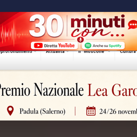
profondimenti
Attualità
Il “Moscone”
Cultura