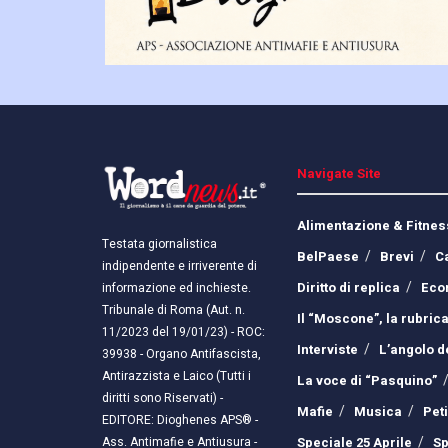
Navigate Site
Alimentazione & Fitnes
Testata giornalistica
BelPaese
Brevi
C
indipendente e irriverente di
Diritto di replica
Eco
informazione ed inchieste.
Tribunale di Roma (Aut. n.
Il “Moscone”, la rubrica
11/2023 del 19/01/23) - ROC:
Interviste
L’angolo d
39938 - Organo Antifascista,
Antirazzista e Laico (Tutti i
La voce di “Pasquino”
diritti sono Riservati) -
Mafie
Musica
Pet
EDITORE: Dioghenes APS® -
Ass. Antimafie e Antiusura -
Speciale 25 Aprile
Sp