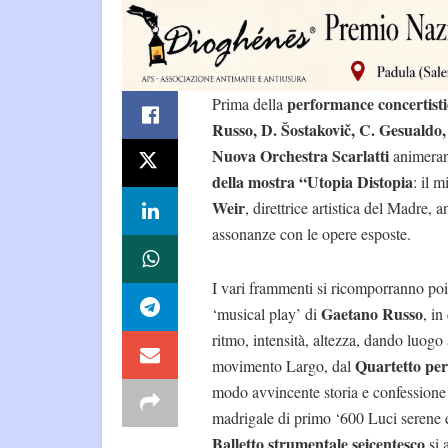
performance concertisti
Prima della
Russo, D. Šostakovič, C. Gesualdo
Nuova Orchestra Scarlatti
animeran
della mostra “Utopia Distopia
: il 
Weir
, direttrice artistica del Madre,
assonanze con le opere esposte.
I vari frammenti si ricomporranno po
Gaetano Russo
‘musical play’ di
, in
ritmo, intensità, altezza, dando luog
Quartetto per 
movimento Largo, dal
modo avvincente storia e confessione
madrigale di primo ‘600 Luci serene 
Balletto strumentale seicentesco
si 