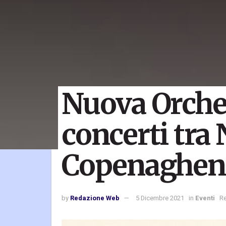
Nuova Orches
concerti tra 
Copenaghen 
by
Redazione Web
5 Dicembre 2021
in
Eventi
Re