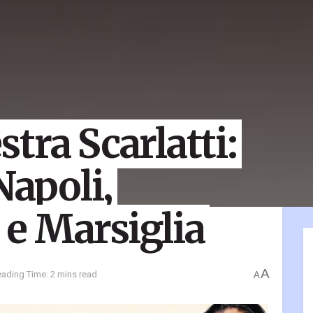
tra Scarlatti:
Napoli,
e Marsiglia
A
ading Time: 2 mins read
A