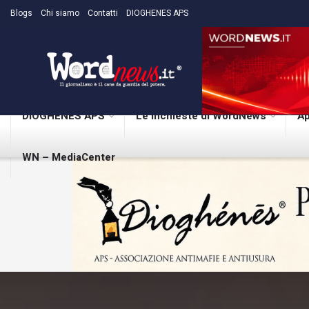
Blogs
Chi siamo
Contatti
DIOGHENES APS
DIOGHENES APS
Le inchieste di WordNews
Ap
WN – MediaCenter