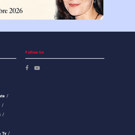
Follow Us
ate
i
& Tv