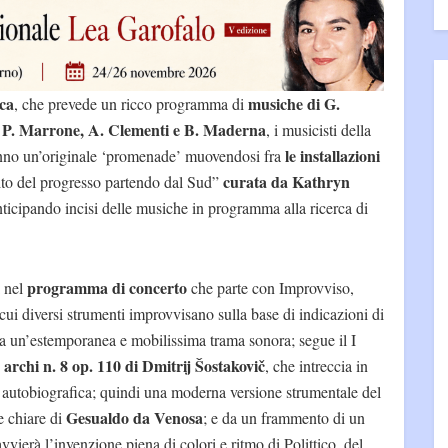
ca
musiche di G.
, che prevede un ricco programma di
, P. Marrone, A. Clementi e B. Maderna
, i musicisti della
le installazioni
no un’originale ‘promenade’ muovendosi fra
curata da Kathryn
mito del progresso partendo dal Sud”
 anticipando incisi delle musiche in programma alla ricerca di
programma di concerto
i nel
che parte con Improvviso,
 cui diversi strumenti improvvisano sulla base di indicazioni di
o a un’estemporanea e mobilissima trama sonora; segue il I
archi n. 8 op. 110 di Dmitrij Šostakovič
, che intreccia in
 autobiografica; quindi una moderna versione strumentale del
Gesualdo da Venosa
e chiare di
; e da un frammento di un
avvierà l’invenzione piena di colori e ritmo di Polittico, del