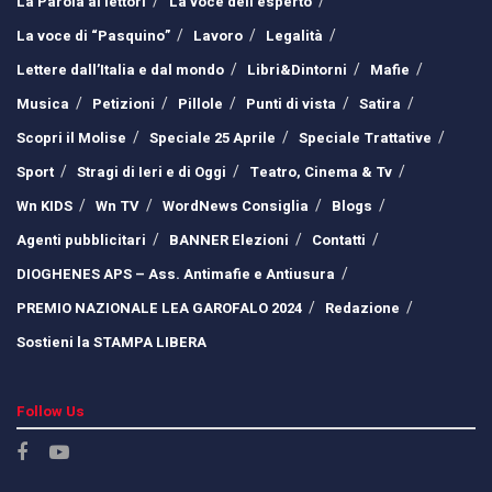
La Parola ai lettori
La voce dell’esperto
La voce di “Pasquino”
Lavoro
Legalità
Lettere dall’Italia e dal mondo
Libri&Dintorni
Mafie
Musica
Petizioni
Pillole
Punti di vista
Satira
Scopri il Molise
Speciale 25 Aprile
Speciale Trattative
Sport
Stragi di Ieri e di Oggi
Teatro, Cinema & Tv
Wn KIDS
Wn TV
WordNews Consiglia
Blogs
Agenti pubblicitari
BANNER Elezioni
Contatti
DIOGHENES APS – Ass. Antimafie e Antiusura
PREMIO NAZIONALE LEA GAROFALO 2024
Redazione
Sostieni la STAMPA LIBERA
Follow Us