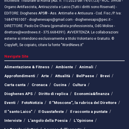
inchieste. Tribunale di Roma (Aut. n. 11/2023 del 19/01/23) - ROC: 39938 -
Organo Antifascista, Antirazzista e Laico (Tutti i diritti sono Riservati) -
EDITORE: Dioghenes APS® - Ass. Antimafie e Antiusura - Cod. Fisc./P. Iva:
16847951007 - dioghenesaps@gmail.com - dioghenesaps@pec.it - ​​
DIRETTORE: Paolo De Chiara (giornalista professionista, OdG Molise -
direttore@wordnews.it - ​​375.6684391). AVVERTENZA: Le collaborazioni
esterne si intendono esclusivamente a titolo Volontario e Gratuito. ©
Copyleft, Se copiato, citare la fonte "WordNews.it"
Navigate Site
Alimentazione & Fitness
Ambiente
Animali
Approfondimenti
Arte
Attualità
BelPaese
Brevi
Carta canta
Cronaca
Cucina
Cultura
Dioghenes APS
Diritto di replica
Economia&finanza
Eventi
FotoNotizia
Il “Moscone”, la rubrica del Direttore
Il “santo Laico”
Il Guastafeste
Il racconto a puntate
Interviste
L’angolo della Poesia
L’Opinione