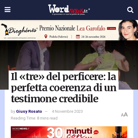
Il «tre» del perficere: la
perfetta coerenza di un
testimone credibile
by
Giusy Rosato
4 Novembre 2023
A
A
Reading Time: 8 mins read