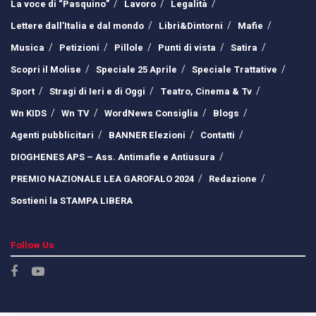
La voce di “Pasquino”
Lavoro
Legalità
Lettere dall’Italia e dal mondo
Libri&Dintorni
Mafie
Musica
Petizioni
Pillole
Punti di vista
Satira
Scopri il Molise
Speciale 25 Aprile
Speciale Trattative
Sport
Stragi di Ieri e di Oggi
Teatro, Cinema & Tv
Wn KIDS
Wn TV
WordNews Consiglia
Blogs
Agenti pubblicitari
BANNER Elezioni
Contatti
DIOGHENES APS – Ass. Antimafie e Antiusura
PREMIO NAZIONALE LEA GAROFALO 2024
Redazione
Sostieni la STAMPA LIBERA
Follow Us