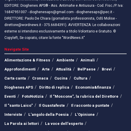
EDITORE: Dioghenes APS® - Ass. Antimafie e Antiusura - Cod. Fisc./P. Iva:
16847951007 - dioghenesaps@gmail.com - dioghenesaps@pec.it - ​​
DIRETTORE: Paolo De Chiara (giornalista professionista, OdG Molise -
direttore@wordnews.it - ​​375.6684391). AVVERTENZA: Le collaborazioni
esterne si intendono esclusivamente a titolo Volontario e Gratuito. ©
Copyleft, Se copiato, citare la fonte "WordNews.it"
Navigate Site
Alimentazione & Fitness
Ambiente
Animali
Approfondimenti
Arte
Attualità
BelPaese
Brevi
Carta canta
Cronaca
Cucina
Cultura
Dioghenes APS
Diritto di replica
Economia&finanza
Eventi
FotoNotizia
Il “Moscone”, la rubrica del Direttore
Il “santo Laico”
Il Guastafeste
Il racconto a puntate
Interviste
L’angolo della Poesia
L’Opinione
La Parola ai lettori
La voce dell’esperto