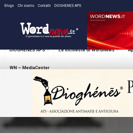
Blogs
Chi siamo
Contatti
DIOGHENES APS
DIOGHENES APS
Le inchieste di WordNews
Ap
WN – MediaCenter