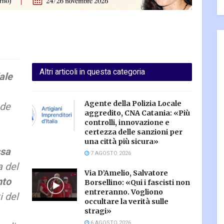
Altri articoli in questa categoria
ale
Agente della Polizia Locale
nde
aggredito, CNA Catania: «Più
controlli, innovazione e
certezza delle sanzioni per
una città più sicura»
ssa
7 AGOSTO 2026
a del
Via D’Amelio, Salvatore
nto
Borsellino: «Qui i fascisti non
entreranno. Vogliono
i del
occultare la verità sulle
stragi»
6 AGOSTO 2026