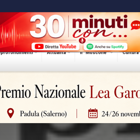
profondimenti
Attualità
Il “Moscone”
Cultura