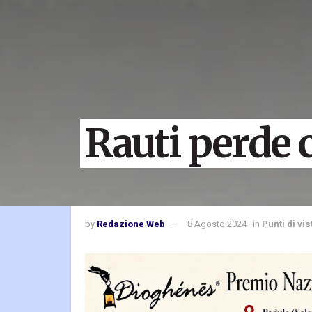
Rauti perde 
by
Redazione Web
8 Agosto 2024
in
Punti di vis