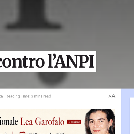
contro l’ANPI
A
ta
Reading Time: 3 mins read
A