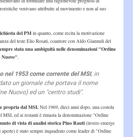
onsentivano di formulare una ragionevole prognosi di
roristiche venivano attribuite al movimento e non al suo
richiesta del PM
in quanto, come recita la motivazione
ianza del teste Elio Rosati, coautore con Aldo Giannuli del
 sempre stata una ambiguità nelle denominazioni "Ordine
e Nuovo"
.
o nel 1953 come corrente del MSI
, in
dato un giornale che portava il nome
ine Nuovo) ed un "centro studi".
a e propria dal MSI.
Nel 1969, dieci anni dopo, una costola
nel MSI, ed ai restanti è rimasta la denominazione "Ordine
unto di vista di analisi storica Pino Rauti
(invero emerge
ti aperte) è stato sempre inquadrato come leader di "Ordine