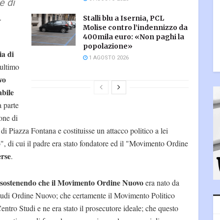
e di
.
Stalli blu a Isernia, PCL
Molise contro l’indennizzo da
400mila euro: «Non paghi la
popolazione»
ia di
1 AGOSTO 2026
'ultimo
vo
abile
a parte
ione di
 di Piazza Fontana e costituisse un attacco politico a lei
, di cui il padre era stato fondatore ed il "Movimento Ordine
erse
.
ne sostenendo che il Movimento Ordine Nuovo
era nato da
Studi Ordine Nuovo; che certamente il Movimento Politico
Centro Studi e ne era stato il prosecutore ideale; che questo