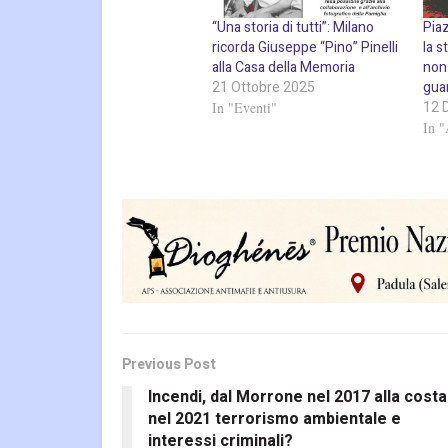
“Una storia di tutti”: Milano
Pia
ricorda Giuseppe “Pino” Pinelli
la s
alla Casa della Memoria
non 
21 Ottobre 2025
gua
12 
In "Eventi"
In "
Previous Post
Incendi, dal Morrone nel 2017 alla costa
nel 2021 terrorismo ambientale e
interessi criminali?