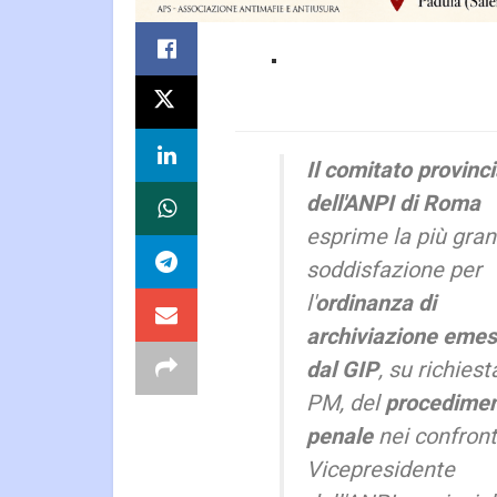
Il comitato provinci
dell'ANPI di Roma
esprime la più gra
soddisfazione per
l'
ordinanza di
archiviazione eme
dal GIP
, su richiest
PM, del
procedime
penale
nei confront
Vicepresidente