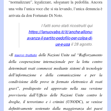
“normalizzare”, legalizzare, sdoganare la pedofilia. Ancora
una volta l’unica voce che si sta levando, l’unica denuncia è
arrivata da don Fortunato Di Noto.
I fatti sono stati ricostruiti qui
https://lanuovabq.it/it/anche-allonu-
avanza-il-partito-pedofilo-per-colpa-di-
ue-e-usa
il 28 agosto.
«
Il
nuovo trattato
delle Nazioni Unite sul “Rafforzamento
della cooperazione internazionale per la lotta contro
determinati reati commessi mediante sistemi di tecnologie
dell’informazione e della comunicazione e per la
condivisione delle prove in formato elettronico di reati
gravi”, predisposto ed approvato nella sua versione
provvisoria dall’Ufficio delle Nazioni Unite contro le
droghe, il terrorismo e i crimini (UNODC), se venisse
definitivamente sostenuto dalla maggioranza dei paesi