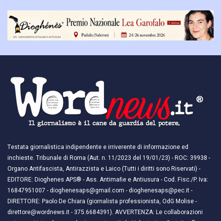
Testata giornalistica indipendente e irriverente di informazione ed
inchieste. Tribunale di Roma (Aut. n. 11/2023 del 19/01/23) - ROC: 39938 -
Organo Antifascista, Antirazzista e Laico (Tutti i diritti sono Riservati) -
EDITORE: Dioghenes APS® - Ass. Antimafie e Antiusura - Cod. Fisc./P. Iva:
16847951007 - dioghenesaps@gmail.com - dioghenesaps@pec.it - ​​
DIRETTORE: Paolo De Chiara (giornalista professionista, OdG Molise -
direttore@wordnews.it - ​​375.6684391). AVVERTENZA: Le collaborazioni