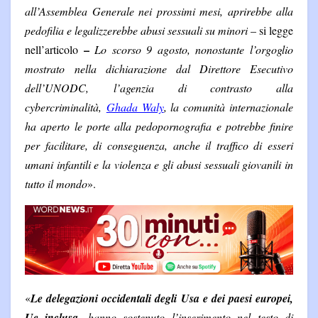
all’Assemblea Generale nei prossimi mesi, aprirebbe alla
pedofilia e legalizzerebbe abusi sessuali su minori
– si legge
–
nell’articolo
Lo scorso 9 agosto, nonostante l’orgoglio
mostrato
nella dichiarazione dal Direttore Esecutivo
dell’UNODC, l’agenzia di contrasto alla
cybercriminalità,
Ghada Waly
, la comunità internazionale
ha aperto le porte alla pedopornografia e potrebbe finire
per facilitare, di conseguenza, anche il traffico di esseri
umani infantili e la violenza e gli abusi sessuali giovanili in
tutto il mondo
».
«
Le delegazioni occidentali degli Usa e dei paesi europei,
Ue inclusa
, hanno sostenuto l’inserimento nel testo di