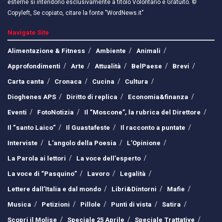
esterne si intendono esclusivamente a titolo Volontario e Gratuito. ©
Copyleft, Se copiato, citare la fonte "WordNews.it"
Navigate Site
Alimentazione & Fitness
Ambiente
Animali
Approfondimenti
Arte
Attualità
BelPaese
Brevi
Carta canta
Cronaca
Cucina
Cultura
Dioghenes APS
Diritto di replica
Economia&finanza
Eventi
FotoNotizia
Il “Moscone”, la rubrica del Direttore
Il “santo Laico”
Il Guastafeste
Il racconto a puntate
Interviste
L’angolo della Poesia
L’Opinione
La Parola ai lettori
La voce dell’esperto
La voce di “Pasquino”
Lavoro
Legalità
Lettere dall’Italia e dal mondo
Libri&Dintorni
Mafie
Musica
Petizioni
Pillole
Punti di vista
Satira
Scopri il Molise
Speciale 25 Aprile
Speciale Trattative