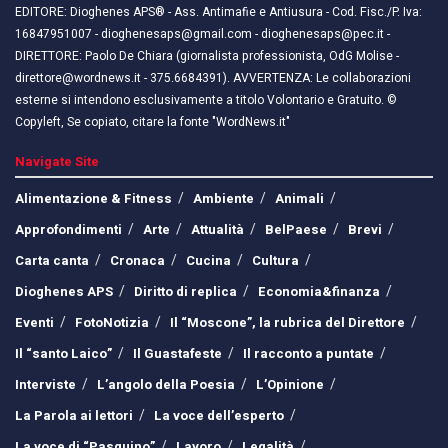
EDITORE: Dioghenes APS® - Ass. Antimafie e Antiusura - Cod. Fisc./P. Iva:
16847951007 - dioghenesaps@gmail.com - dioghenesaps@pec.it - ​​
DIRETTORE: Paolo De Chiara (giornalista professionista, OdG Molise -
direttore@wordnews.it - ​​375.6684391). AVVERTENZA: Le collaborazioni
esterne si intendono esclusivamente a titolo Volontario e Gratuito. ©
Copyleft, Se copiato, citare la fonte "WordNews.it"
Navigate Site
Alimentazione & Fitness
Ambiente
Animali
Approfondimenti
Arte
Attualità
BelPaese
Brevi
Carta canta
Cronaca
Cucina
Cultura
Dioghenes APS
Diritto di replica
Economia&finanza
Eventi
FotoNotizia
Il “Moscone”, la rubrica del Direttore
Il “santo Laico”
Il Guastafeste
Il racconto a puntate
Interviste
L’angolo della Poesia
L’Opinione
La Parola ai lettori
La voce dell’esperto
La voce di “Pasquino”
Lavoro
Legalità