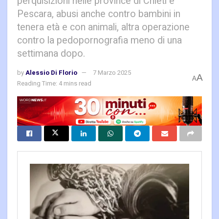
perquisizioni nelle province di Chieti e
Pescara, abusi anche contro bambini in
tenera età e con animali, altra operazione
contro la pedopornografia meno di una
settimana dopo.
by
Alessio Di Florio
7 Marzo 2025
A
A
Reading Time: 4 mins read