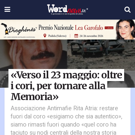
«Verso il 23 maggio: oltre
i cori, per tornare alla
Memoria»
Associazione Antimafie Rita Atria: restare
fuori dal coro «esigiamo che sia autentico»,
siamo rimasti fuori quando «quel coro ha
taciuto su nodi centrali della nostra storia