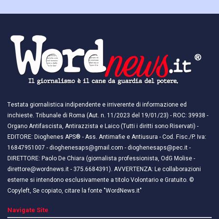
Testata giornalistica indipendente e irriverente di informazione ed
inchieste. Tribunale di Roma (Aut. n. 11/2023 del 19/01/23) - ROC: 39938 -
Organo Antifascista, Antirazzista e Laico (Tutti i diritti sono Riservati) -
EDITORE: Dioghenes APS® - Ass. Antimafie e Antiusura - Cod. Fisc./P. Iva:
16847951007 - dioghenesaps@gmail.com - dioghenesaps@pec.it - ​​
DIRETTORE: Paolo De Chiara (giornalista professionista, OdG Molise -
direttore@wordnews.it - ​​375.6684391). AVVERTENZA: Le collaborazioni
esterne si intendono esclusivamente a titolo Volontario e Gratuito. ©
Copyleft, Se copiato, citare la fonte "WordNews.it"
Navigate Site