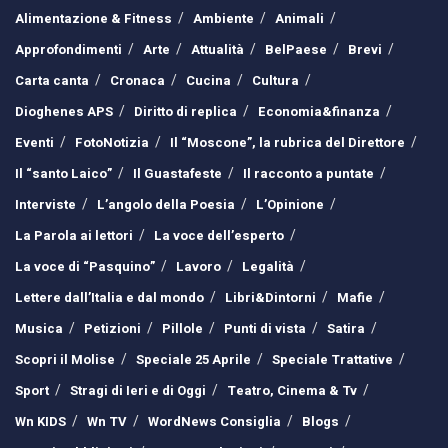
Alimentazione & Fitness
Ambiente
Animali
Approfondimenti
Arte
Attualità
BelPaese
Brevi
Carta canta
Cronaca
Cucina
Cultura
Dioghenes APS
Diritto di replica
Economia&finanza
Eventi
FotoNotizia
Il “Moscone”, la rubrica del Direttore
Il “santo Laico”
Il Guastafeste
Il racconto a puntate
Interviste
L’angolo della Poesia
L’Opinione
La Parola ai lettori
La voce dell’esperto
La voce di “Pasquino”
Lavoro
Legalità
Lettere dall’Italia e dal mondo
Libri&Dintorni
Mafie
Musica
Petizioni
Pillole
Punti di vista
Satira
Scopri il Molise
Speciale 25 Aprile
Speciale Trattative
Sport
Stragi di Ieri e di Oggi
Teatro, Cinema & Tv
Wn KIDS
Wn TV
WordNews Consiglia
Blogs