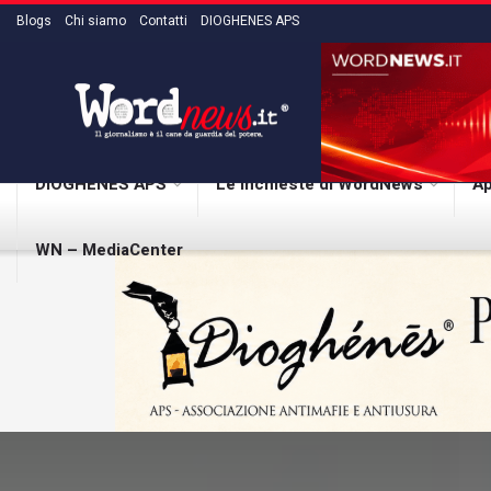
Blogs
Chi siamo
Contatti
DIOGHENES APS
DIOGHENES APS
Le inchieste di WordNews
Ap
WN – MediaCenter