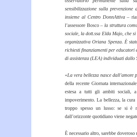
osservatorio permanente sulla 
sensibilizzazione sulla prevenzione
insieme al Centro DonnAttiva
– ria
l’assessore Bosco –
la struttura com
sociale, la dott.ssa Elda Majo, che s
organizzativa Oriana Spenza. È stato
richiesti finanziamenti per educatori e
di assistenza (LEA) individuati dallo
«
La vera bellezza nasce dall’amore pe
della recente Giornata internazionale
estesa a tutti gli ambiti sociali, a
impoverimento. La bellezza, la cura d
troppo spesso un lusso: se si è mal
dall’orizzonte quotidiano viene negato
È necessario altro, sarebbe doveroso 