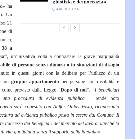
giustizia e democrazia»
ro»
ha
4 AGOSTO 2026
co. Un
orso 21
one di
onica,
. 38 a
st
”
, un’iniziativa volta a contrastare la grave marginalità
tabile di persone senza dimora o in situazioni di disagio
to in questi giorni con la delibera per l’utilizzo di un
are un
gruppo appartamento
per persone con disabilità e
 come previsto dalla Legge “
Dopo di noi
”. «
I beneficiari
 una procedura di evidenza pubblica
– rende noto
rogetto sarà cogestito con Anffas Onlus Vasto, riconosciuta
ocedura ad evidenza pubblica posta in essere dal Comune. Il
 l’accesso dei beneficiari del mercato del lavoro oltreché la
 di vita quotidiana senza il supporto della famiglia
».