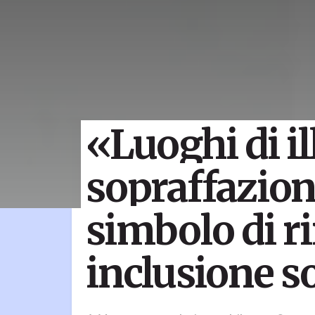
«Luoghi di il
sopraffazio
simbolo di ri
inclusione s