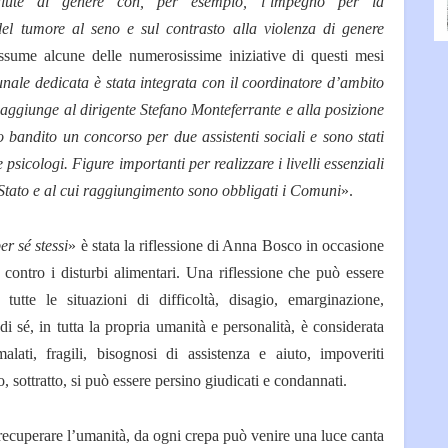
salute di genere con, per esempio, l’impegno per la
 del tumore al seno e sul contrasto alla violenza di genere
ssume alcune delle numerosissime iniziative di questi mesi
unale dedicata è stata integrata con il coordinatore d’ambito
i aggiunge al dirigente Stefano Monteferrante e alla posizione
 bandito un concorso per due assistenti sociali e sono stati
 psicologi. Figure importanti per realizzare i livelli essenziali
 Stato e al cui raggiungimento sono obbligati i Comuni
».
r sé stessi
» è stata la riflessione di Anna Bosco in occasione
 contro i disturbi alimentari. Una riflessione che può essere
 tutte le situazioni di difficoltà, disagio, emarginazione,
i sé, in tutta la propria umanità e personalità, è considerata
ati, fragili, bisognosi di assistenza e aiuto, impoveriti
, sottratto, si può essere persino giudicati e condannati.
recuperare l’umanità, da ogni crepa può venire una luce canta