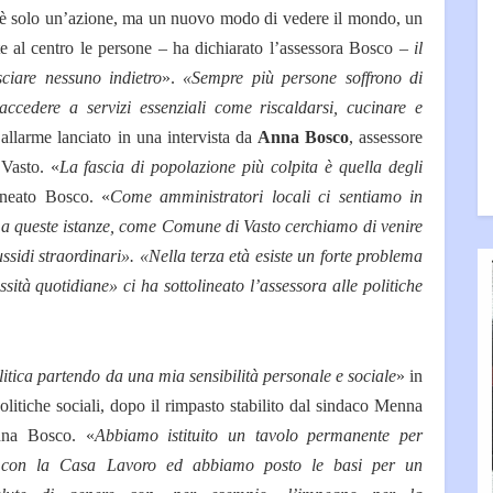
non è solo un’azione, ma un nuovo modo di vedere il mondo, un
e al centro le persone – ha dichiarato l’assessora Bosco –
il
ciare nessuno indietro
».
«Sempre più persone soffrono di
 accedere a servizi essenziali come riscaldarsi, cucinare e
’allarme lanciato in una intervista da
Anna Bosco
, assessore
 Vasto. «
La fascia di popolazione più colpita è quella degli
ineato Bosco. «
Come amministratori locali ci sentiamo in
a queste istanze, come Comune di Vasto cerchiamo di venire
ssidi straordinari».
«Nella terza età esiste un forte problema
essità quotidiane» ci ha sottolineato l’assessora alle politiche
itica partendo da una mia sensibilità personale e sociale
» in
litiche sociali, dopo il rimpasto stabilito dal sindaco Menna
nna Bosco. «
Abbiamo istituito un tavolo permanente per
llo con la Casa Lavoro ed abbiamo posto le basi per un