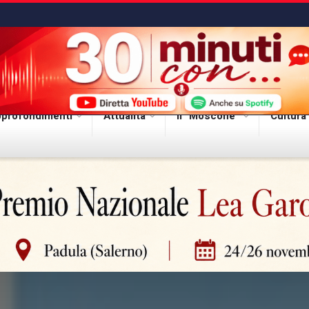
profondimenti
Attualità
Il “Moscone”
Cultura