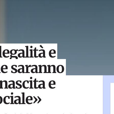
legalità e
ne saranno
nascita e
ociale»