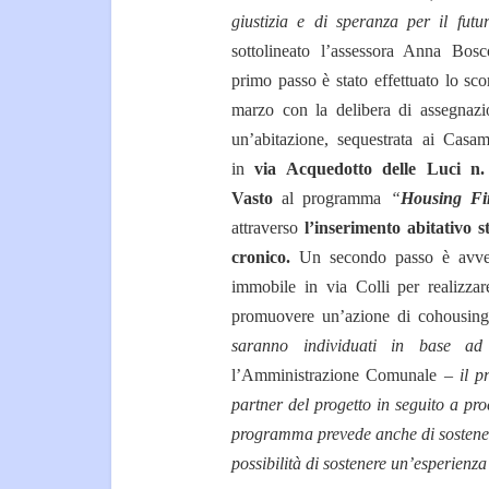
giustizia e di speranza per il futu
sottolineato l’assessora Anna Bos
primo passo è stato effettuato lo sc
marzo con la delibera di assegnazi
un’abitazione, sequestrata ai Casam
in
via Acquedotto delle Luci n
Vasto
al programma
“
Housing Fir
attraverso
l’inserimento abitativo s
cronico.
Un secondo passo è avvenu
immobile in via Colli per realizz
promuovere un’azione di cohousing
saranno individuati in base ad
l’Amministrazione Comunale –
il p
partner del progetto in seguito a pr
programma prevede anche di sostenere
possibilità di sostenere un’esperienza