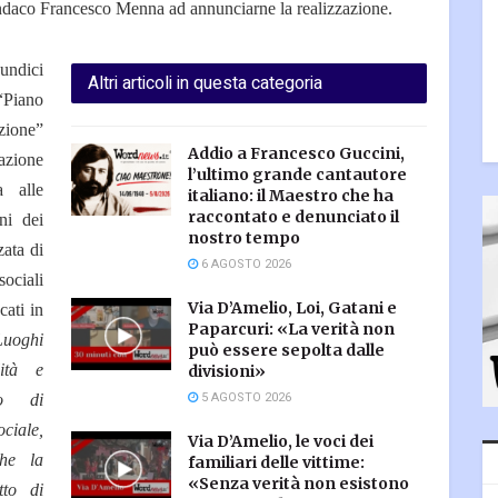
 sindaco Francesco Menna ad annunciarne la realizzazione.
undici
Altri articoli in questa categoria
Piano
zione”
Addio a Francesco Guccini,
zione
l’ultimo grande cantautore
a alle
italiano: il Maestro che ha
raccontato e denunciato il
ni dei
nostro tempo
zata di
6 AGOSTO 2026
sociali
Via D’Amelio, Loi, Gatani e
cati in
Paparcuri: «La verità non
Luoghi
può essere sepolta dalle
lità e
divisioni»
5 AGOSTO 2026
lo di
ciale,
Via D’Amelio, le voci dei
che la
familiari delle vittime:
«Senza verità non esistono
tto di