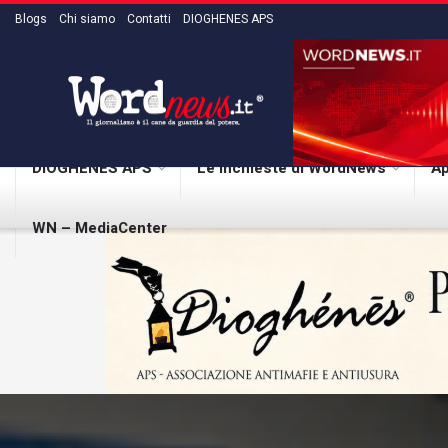
Blogs
Chi siamo
Contatti
DIOGHENES APS
DIOGHENES APS
Le inchieste di WordNews
Ap
WN – MediaCenter