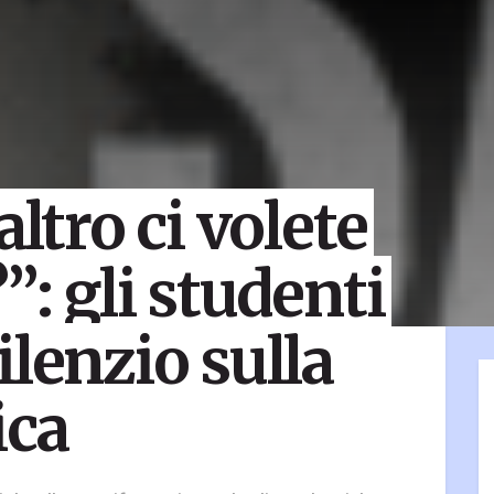
altro ci volete
”: gli studenti
ilenzio sulla
ica