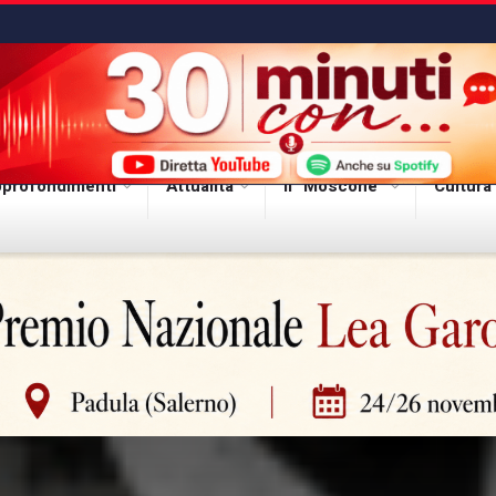
profondimenti
Attualità
Il “Moscone”
Cultura