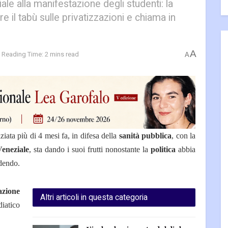
ale alla manifestazione degli studenti: la
e il tabù sulle privatizzazioni e chiama in
A
Reading Time: 2 mins read
A
iziata più di 4 mesi fa, in difesa della
sanità pubblica
, con la
Veneziale
, sta dando i suoi frutti nonostante la
politica
abbia
adendo.
azione
Altri articoli in questa categoria
iatico