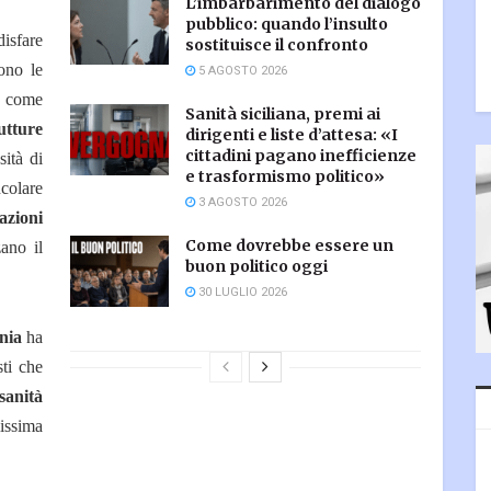
L’imbarbarimento del dialogo
pubblico: quando l’insulto
disfare
sostituisce il confronto
ono le
5 AGOSTO 2026
a come
Sanità siciliana, premi ai
utture
dirigenti e liste d’attesa: «I
cittadini pagano inefficienze
sità di
e trasformismo politico»
ncolare
3 AGOSTO 2026
azioni
Come dovrebbe essere un
ano il
buon politico oggi
30 LUGLIO 2026
nia
ha
sti che
sanità
sima