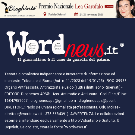
Testata giornalistica indipendente e irriverente di informazione ed
inchieste. Tribunale di Roma (Aut. n. 11/2023 del 19/01/23) - ROC: 39938 -
Organo Antifascista, Antirazzista e Laico (Tutti i diritti sono Riservati) -
EDITORE: Dioghenes APS® - Ass. Antimafie e Antiusura - Cod. Fisc./P. Iva:
16847951007 - dioghenesaps@gmail.com - dioghenesaps@pec.it - ​​
DIRETTORE: Paolo De Chiara (giornalista professionista, OdG Molise -
direttore@wordnews.it - ​​375.6684391). AVVERTENZA: Le collaborazioni
esterne si intendono esclusivamente a titolo Volontario e Gratuito. ©
Copyleft, Se copiato, citare la fonte "WordNews.it"