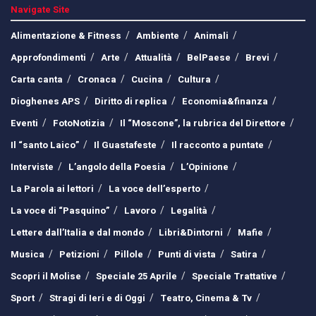
Navigate Site
Alimentazione & Fitness
Ambiente
Animali
Approfondimenti
Arte
Attualità
BelPaese
Brevi
Carta canta
Cronaca
Cucina
Cultura
Dioghenes APS
Diritto di replica
Economia&finanza
Eventi
FotoNotizia
Il “Moscone”, la rubrica del Direttore
Il “santo Laico”
Il Guastafeste
Il racconto a puntate
Interviste
L’angolo della Poesia
L’Opinione
La Parola ai lettori
La voce dell’esperto
La voce di “Pasquino”
Lavoro
Legalità
Lettere dall’Italia e dal mondo
Libri&Dintorni
Mafie
Musica
Petizioni
Pillole
Punti di vista
Satira
Scopri il Molise
Speciale 25 Aprile
Speciale Trattative
Sport
Stragi di Ieri e di Oggi
Teatro, Cinema & Tv