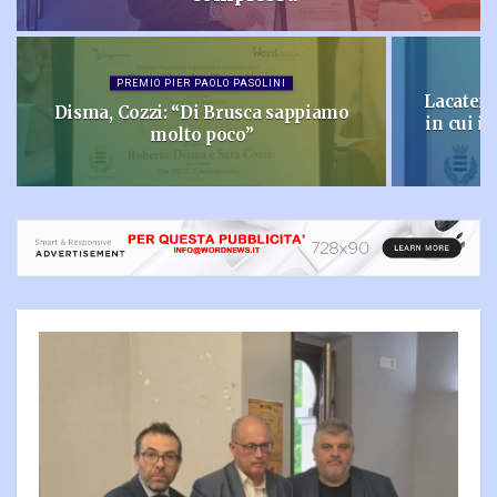
PREMIO PIER PAOLO PASOLINI
Lacatena
Disma, Cozzi: “Di Brusca sappiamo
in cui i
molto poco”