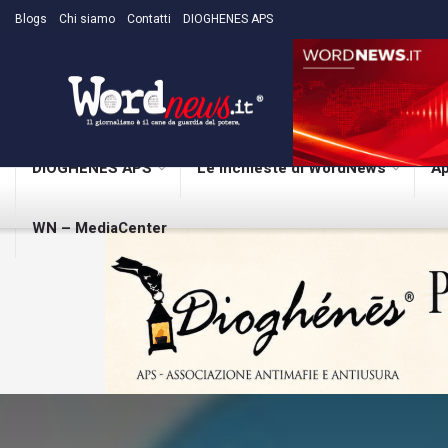
Blogs
Chi siamo
Contatti
DIOGHENES APS
DIOGHENES APS
Le inchieste di WordNews
Ap
WN – MediaCenter