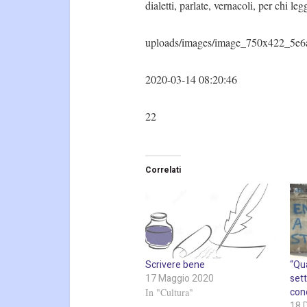
dialetti, parlate, vernacoli, per chi leg
uploads/images/image_750x422_5e6
2020-03-14 08:20:46
22
Correlati
Scrivere bene
“Qua
17 Maggio 2020
sett
con
In "Cultura"
18 