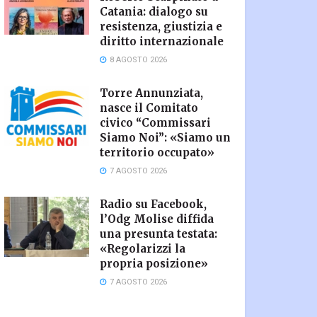
Catania: dialogo su
resistenza, giustizia e
diritto internazionale
8 AGOSTO 2026
Torre Annunziata,
nasce il Comitato
civico “Commissari
Siamo Noi”: «Siamo un
territorio occupato»
7 AGOSTO 2026
Radio su Facebook,
l’Odg Molise diffida
una presunta testata:
«Regolarizzi la
propria posizione»
7 AGOSTO 2026