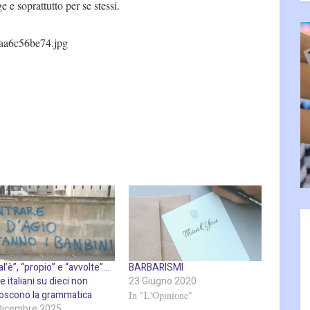
ge e soprattutto per se stessi.
aa6c56be74.jpg
l’è”, “propio” e “avvolte”…
BARBARISMI
e italiani su dieci non
23 Giugno 2020
oscono la grammatica
In "L'Opinione"
Dicembre 2025