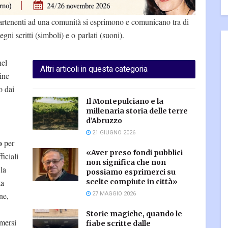
partenenti ad una comunità si esprimono e comunicano tra di
egni scritti (simboli) e o parlati (suoni).
el
Altri articoli in questa categoria
ine
o dai
Il Montepulciano e la
millenaria storia delle terre
d’Abruzzo
21 GIUGNO 2026
o
per
«Aver preso fondi pubblici
iciali
non significa che non
 la
possiamo esprimerci su
ta
scelte compiute in città»
27 MAGGIO 2026
ne,
Storie magiche, quando le
imersi
fiabe scritte dalle