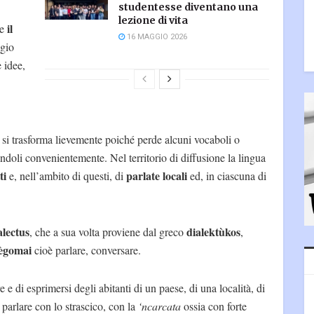
studentesse diventano una
lezione di vita
il
ce
16 MAGGIO 2026
ggio
e idee,
 si trasforma lievemente poiché perde alcuni vocaboli o
andoli convenientemente. Nel territorio di diffusione la lingua
ti
parlate locali
e, nell’ambito di questi, di
ed, in ciascuna di
alectus
dialektùkos
, che a sua volta proviene dal greco
,
lègomai
cioè parlare, conversare.
 e di esprimersi degli abitanti di un paese, di una località, di
l parlare con lo strascico, con la
‘ncarcata
ossia con forte