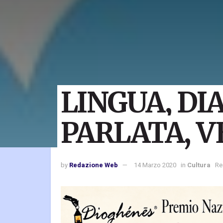
LINGUA, DI
PARLATA, 
by
Redazione Web
14 Marzo 2020
in
Cultura
Re