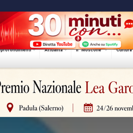
profondimenti
Attualità
Il “Moscone”
Cultura