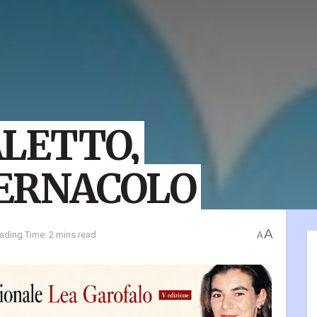
ALETTO,
VERNACOLO
A
ading Time: 2 mins read
A