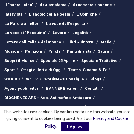
Il “santo Laico”
Il Guastafeste
Il racconto a puntate
Interviste
L’angolo della Poesia
L’Opinione
La Parola ai lettori
La voce dell’esperto
La voce di “Pasquino”
Lavoro
Legalità
Lettere dall’Italia e dal mondo
Libri&Dintorni
Mafie
Musica
Petizioni
Pillole
Punti di vista
Satira
Scopri il Molise
Speciale 25 Aprile
Speciale Trattative
Sport
Stragi di Ieri e di Oggi
Teatro, Cinema & Tv
Wn KIDS
Wn TV
WordNews Consiglia
Blogs
Agenti pubblicitari
BANNER Elezioni
Contatti
DIOGHENES APS – Ass. Antimafie e Antiusura
PREMIO NAZIONALE LEA GAROFALO 2024
Redazione
This website uses cookies. By continuing to use this website you are
Sostieni la STAMPA LIBERA
giving consent to cookies being used. Visit our
Privacy and Cookie
Policy
.
I Agree