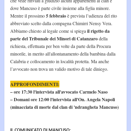
che vede rinviati a giudizio alcuni appartenenti ai clan e
dove Mancuso è parte civile insieme alla figlia minore.
5 febbraio
Mentre il prossimo
è prevista l’udienza del rito
abbreviato scelto dalla compagna Chimirri Nensy Vera.
il rigetto da
Abbiamo chiesto al legale come si spiega
parte del Tribunale dei Minori di Catanzaro
della
richiesta, effettuata per ben volte da parte della Procura
minorile, in merito all'allontanamento della bambina dalla
Calabria e collocamento in località protetta. Ma anche
l’avvocato non trova un valido motivo di tale diniego.
APPROFONDIMENTI:
– ore 17:30 l'intervista all'avvocato Carmelo Naso
– Domani ore 12:00 l'intervista all'On. Angela Napoli
(minacciata di morte dal clan di 'ndrangheta Mancuso)
IL COMUNICATO DI MANCUSO: