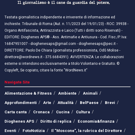
Testata giornalistica indipendente e irriverente di informazione ed
inchieste. Tribunale di Roma (Aut. n. 11/2023 del 19/01/23) - ROC: 39938 -
Organo Antifascista, Antirazzista e Laico (Tutti i diritti sono Riservati) -
EDITORE: Dioghenes APS® - Ass. Antimafie e Antiusura - Cod. Fisc./P. Iva:
16847951007 - dioghenesaps@gmail.com - dioghenesaps@pec.it - ​​
DIRETTORE: Paolo De Chiara (giornalista professionista, OdG Molise -
direttore@wordnews.it - ​​375.6684391). AVVERTENZA: Le collaborazioni
esterne si intendono esclusivamente a titolo Volontario e Gratuito. ©
Copyleft, Se copiato, citare la fonte "WordNews.it"
Navigate Site
Alimentazione & Fitness
Ambiente
Animali
Approfondimenti
Arte
Attualità
BelPaese
Brevi
Carta canta
Cronaca
Cucina
Cultura
Dioghenes APS
Diritto di replica
Economia&finanza
Eventi
FotoNotizia
Il “Moscone”, la rubrica del Direttore