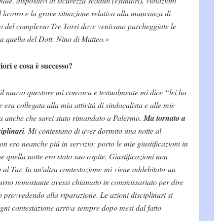
e, dispositivi di sicurezza scaduti (estintori), violazioni
l lavoro e la grave situazione relativa alla mancanza di
o del complesso Tre Torri dove venivano parcheggiate le
a quella del Dott. Nino di Matteo.»
iori e cosa è successo?
 il nuovo questore mi convoca e testualmente mi dice “lei ha
 era collegata alla mia attività di sindacalista e alle mie
 anche che sarei stato rimandato a Palermo.
Ma tornato a
iplinari
. Mi contestano di aver dormito una notte al
 ero neanche più in servizio: porto le mie giustificazioni in
 quella notte ero stato suo ospite. Giustificazioni non
o al Tar. In un'altra contestazione mi viene addebitato un
l turno nonostante avessi chiamato in commissariato per dire
provvedendo alla riparazione. Le azioni disciplinari si
gni contestazione arriva sempre dopo mesi dal fatto