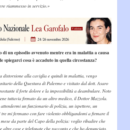
ere riammesso in servizio.»
o di un episodio avvenuto mentre era in malattia a causa
le spiegarci cosa è accaduto in quella circostanza?
 distorsione alla caviglia e quindi in malattia, vengo
anitario della Questura di Palermo e visitato dal dott. Asaro
nostante il forte dolore e la impossibilità a deambulare. Noto
 viene tuttavia firmato da un altro medico, il Dottor Mazzola.
ttendermi un funzionario di polizia, un ispettore, un
 i tre mi fermano con fare violento obbligandomi a firmare il
mese da parte del Capo della polizia: voglio ribadire che
te altre cose e telefonate che racconto e che ho denunciato.