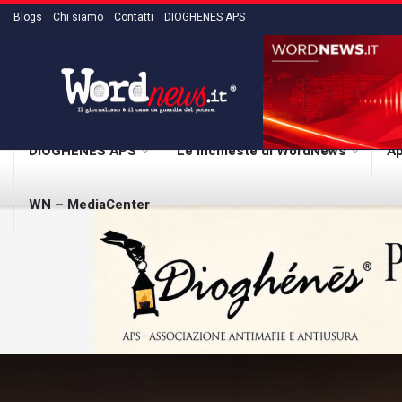
Blogs
Chi siamo
Contatti
DIOGHENES APS
DIOGHENES APS
Le inchieste di WordNews
Ap
WN – MediaCenter