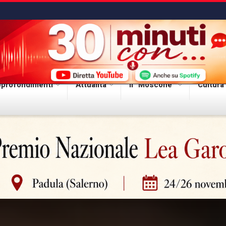
profondimenti
Attualità
Il “Moscone”
Cultura