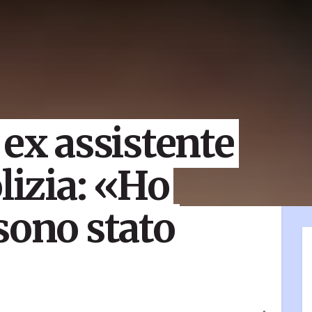
 ex assistente
lizia: «Ho
sono stato