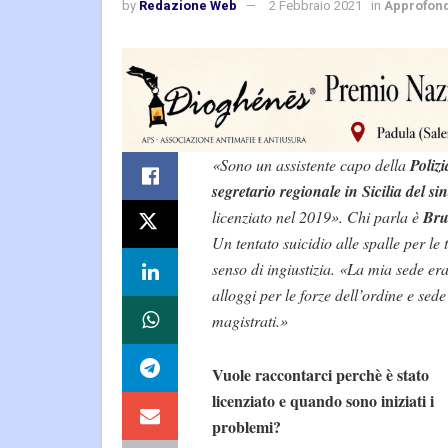
by
Redazione Web
2 Febbraio 2021
in
Approfon
«Sono un assistente capo della
Polizi
segretario regionale in Sicilia del si
licenziato nel 2019». Chi parla è
Bru
Un tentato suicidio alle spalle per le t
senso di ingiustizia. «La mia sede e
alloggi per le forze dell’ordine e sed
magistrati.»
Vuole raccontarci perchè è stato
licenziato e quando sono iniziati i
problemi?