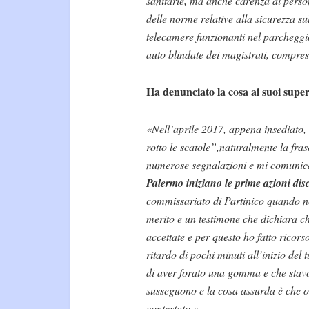
sanitarie, ma anche carenza di personal
delle norme relative alla sicurezza su
telecamere funzionanti nel parcheggi
auto blindate dei magistrati, compres
Ha denunciato la cosa ai suoi super
«Nell’aprile 2017, appena insediato,
rotto le scatole”,naturalmente la frase
numerose segnalazioni e mi comunica
Palermo iniziano le prime azioni disc
commissariato di Partinico quando non
merito e un testimone che dichiara che
accettate e per questo ho fatto ricors
ritardo di pochi minuti all’inizio de
di aver forato una gomma e che stavo 
susseguono e la cosa assurda è che o
contestato.»