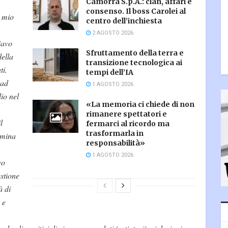
Camorra S.p.A.: clan, affari e
consenso. Il boss Carolei al
l mio
centro dell’inchiesta
2 AGOSTO 2026
iavo
Sfruttamento della terra e
della
transizione tecnologica ai
ti.
tempi dell’IA
 ad
1 AGOSTO 2026
io nel
«La memoria ci chiede di non
rimanere spettatori e
l
fermarci al ricordo ma
trasformarla in
omina
responsabilità»
1 AGOSTO 2026
vo
estione
à di
 e