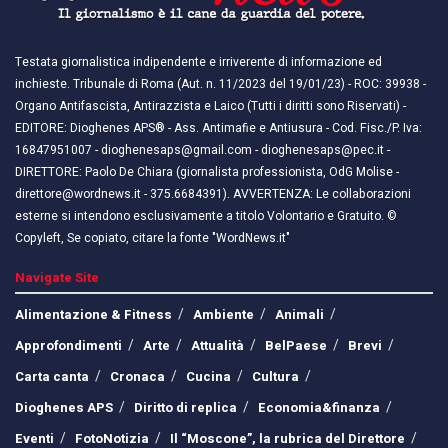
Testata giornalistica indipendente e irriverente di informazione ed
inchieste. Tribunale di Roma (Aut. n. 11/2023 del 19/01/23) - ROC: 39938 -
Organo Antifascista, Antirazzista e Laico (Tutti i diritti sono Riservati) -
EDITORE: Dioghenes APS® - Ass. Antimafie e Antiusura - Cod. Fisc./P. Iva:
16847951007 - dioghenesaps@gmail.com - dioghenesaps@pec.it - ​​
DIRETTORE: Paolo De Chiara (giornalista professionista, OdG Molise -
direttore@wordnews.it - ​​375.6684391). AVVERTENZA: Le collaborazioni
esterne si intendono esclusivamente a titolo Volontario e Gratuito. ©
Copyleft, Se copiato, citare la fonte "WordNews.it"
Navigate Site
Alimentazione & Fitness
Ambiente
Animali
Approfondimenti
Arte
Attualità
BelPaese
Brevi
Carta canta
Cronaca
Cucina
Cultura
Dioghenes APS
Diritto di replica
Economia&finanza
Eventi
FotoNotizia
Il “Moscone”, la rubrica del Direttore