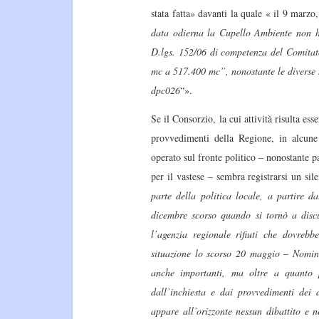
stata fatta» davanti la quale « il 9 marzo
data odierna la Cupello Ambiente non ha
D.lgs. 152/06 di competenza del Comitat
mc a 517.400 mc”, nonostante le diverse 
dpc026
“».
Se il Consorzio, la cui attività risulta ess
provvedimenti della Regione, in alcune 
operato sul fronte politico – nonostante 
per il vastese – sembra registrarsi un sile
parte della politica locale, a partire d
dicembre scorso quando si tornò a discu
l’agenzia regionale rifiuti che dovrebbe
situazione lo scorso 20 maggio – Nomine
anche importanti, ma oltre a quanto 
dall’inchiesta e dai provvedimenti dei 
appare all’orizzonte nessun dibattito e n