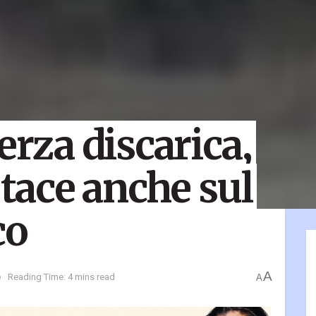
erza discarica,
 tace anche sul
co
A
e
Reading Time: 4 mins read
A