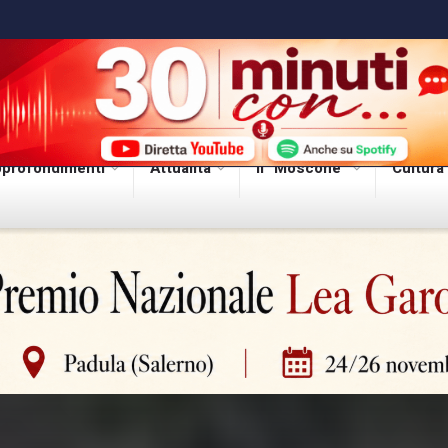
profondimenti
Attualità
Il “Moscone”
Cultura