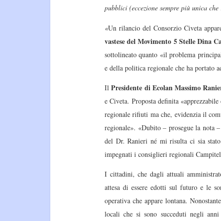
pubblici (eccezione sempre più unica che r
«
Un rilancio del Consorzio Civeta appare
vastese del Movimento 5 Stelle Dina Ca
sottolineato quanto «il problema principal
e della politica regionale che ha portato 
Presidente di Ecolan Massimo Ranie
Il
e Civeta. Proposta definita «apprezzabil
regionale rifiuti ma che, evidenzia il com
regionale». «Dubito – prosegue la nota – 
del Dr. Ranieri né mi risulta ci sia stat
impegnati i consiglieri regionali Campite
I cittadini, che dagli attuali amministra
attesa di essere edotti sul futuro e le s
operativa che appare lontana. Nonostante, 
locali che si sono succeduti negli anni 