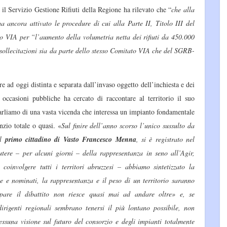
, il Servizio Gestione Rifiuti della Regione ha rilevato che “
che alla
 ancora attivato le procedure di cui alla Parte II, Titolo III del
o VIA per “l’aumento della volumetria netta dei rifiuti da 450.000
sollecitazioni sia da parte dello stesso Comitato VIA che del SGRB-
ere ad oggi distinta e separata dall’invaso oggetto dell’inchiesta e dei
occasioni pubbliche ha cercato di raccontare al territorio il suo
parliamo di una vasta vicenda che interessa un impianto fondamentale
nzio totale o quasi. «
Sul finire dell’anno scorso l’unico sussulto da
al
primo cittadino di Vasto Francesco Menna
, si è registrato nel
tere – per alcuni giorni – della rappresentanza in seno all’Agir,
 coinvolgere tutti i territori abruzzesi – abbiamo sintetizzato la
 e nominati, la rappresentanza e il peso di un territorio saranno
pare il dibattito non riesce quasi mai ad andare oltre» e, se
dirigenti regionali sembrano tenersi il più lontano possibile, non
essuna visione sul futuro del consorzio e degli impianti totalmente