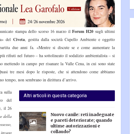
Forum H20
municato stampa dello scorso 16 marzo il
sugli ultimi
Civeta
sca» del
, gestita dalla società Cupello Ambiente e oggetto
artita due anni fa. «Mentre si discute se e come aumentare la
iù rifiuti nel futuro – ha sottolineato il sodalizio ambientalista – si
ano mettendo in campo per risanare la Valle Cena, in cui sono state
. Quasi tre mesi dopo le risposte, che si attendono come abbiamo
imo tempo, non sembrano in dirittura d’arrivo.
a sulla
Altri articoli in questa categoria
co del
, il 26
Nuovo canile: reti inadeguate
e della
e pareti deteriorate; quando
ssesso,
ultime autorizzazioni e
collaudo?
 invaso