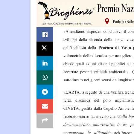
«Attendiamo risposte» concludeva il co
sviluppi della vicenda della «terza va
Procura di Vasto
dell’inchiesta della
p
volumetria della discarica per accogliere p
chiede quali azioni gli enti pubblici sti
accertate pesanti criticità ambientali»
sottolineato nei giorni scorsi da lunghiss
«L’ARTA, a seguito di una verifica tecnic
terza discarica del polo impiantisti
CIVETA, gestita dalla Cupello Ambiente
febbraio scorso ha rilevato che “
Sulla bas
documentazione autorizzativa in ns. po
permangono le difformità dell’intero