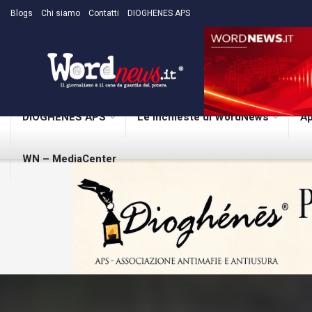
Blogs
Chi siamo
Contatti
DIOGHENES APS
DIOGHENES APS
Le inchieste di WordNews
Ap
WN – MediaCenter