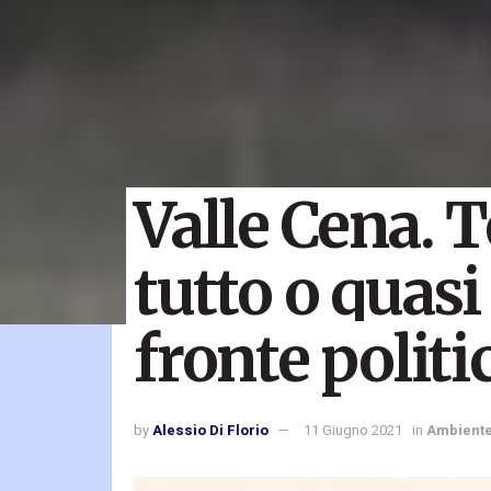
Valle Cena. T
tutto o quasi
fronte politi
by
Alessio Di Florio
11 Giugno 2021
in
Ambient