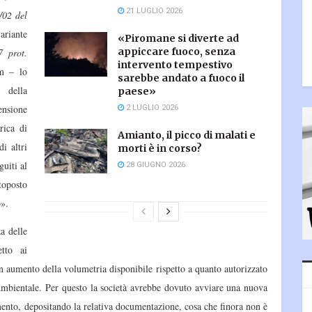
21 LUGLIO 2026
/02 del
variante
«Piromane si diverte ad
appiccare fuoco, senza
7 prot.
intervento tempestivo
um – lo
sarebbe andato a fuoco il
i della
paese»
2 LUGLIO 2026
ensione
arica di
Amianto, il picco di malati e
i altri
morti è in corso?
guiti al
28 GIUGNO 2026
toposto
o».
a delle
tto ai
 aumento della volumetria disponibile rispetto a quanto autorizzato
Ambientale. Per questo la società avrebbe dovuto avviare una nuova
mento, depositando la relativa documentazione, cosa che finora non è