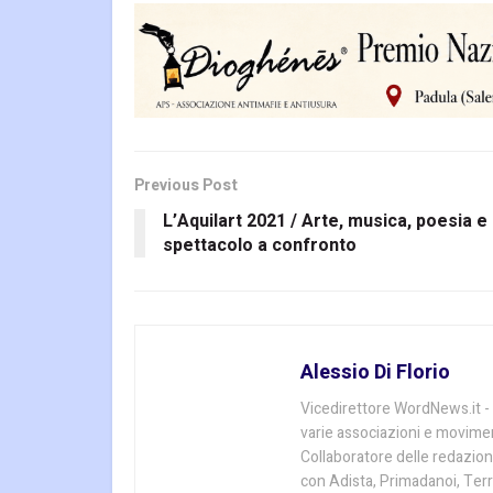
Previous Post
L’Aquilart 2021 / Arte, musica, poesia e
spettacolo a confronto
Alessio Di Florio
Vicedirettore WordNews.it - È
varie associazioni e movimenti 
Collaboratore delle redazion
con Adista, Primadanoi, Terr