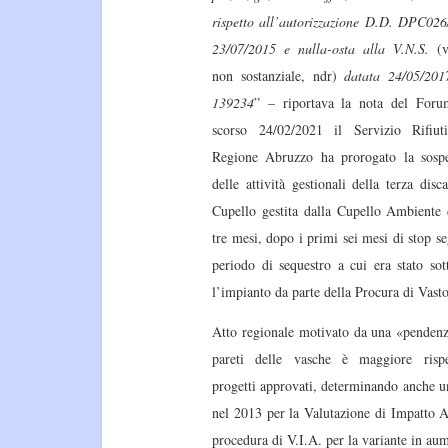
rispetto all’autorizzazione D.D. DPC026
23/07/2015 e nulla-osta alla V.N.S.
(
non sostanziale, ndr)
datata 24/05/201
139234
” – riportava la nota del For
scorso 24/02/2021 il Servizio Rifiut
Regione Abruzzo ha prorogato la sosp
delle attività gestionali della terza disc
Cupello gestita dalla Cupello Ambiente d
tre mesi, dopo i primi sei mesi di stop se
periodo di sequestro a cui era stato sot
l’impianto da parte della Procura di Vast
Atto regionale motivato da una «pendenz
pareti delle vasche è maggiore rispe
progetti approvati, determinando anche un
nel 2013 per la Valutazione di Impatto 
procedura di V.I.A. per la variante in au