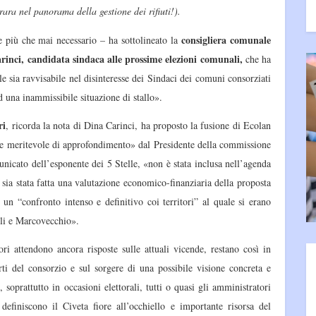
ara nel panorama della gestione dei rifiuti!).
consigliera comunale
 più che mai necessario – ha sottolineato la
rinci, candidata sindaca alle prossime elezioni comunali,
che ha
e sia ravvisabile nel disinteresse dei Sindaci dei comuni consorziati
ad una inammissibile situazione di stallo».
ri
, ricorda la nota di Dina Carinci, ha proposto la fusione di Ecolan
e e meritevole di approfondimento» dal Presidente della commissione
unicato dell’esponente dei 5 Stelle, «non è stata inclusa nell’agenda
sia stata fatta una valutazione economico-finanziaria della proposta
o un “confronto intenso e definitivo coi territori” al quale si erano
lli e Marcovecchio».
tori attendono ancora risposte sulle attuali vicende, restano così in
orti del consorzio e sul sorgere di una possibile visione concreta e
soprattutto in occasioni elettorali, tutti o quasi gli amministratori
definiscono il Civeta fiore all’occhiello e importante risorsa del