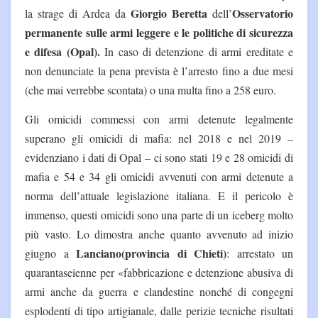
Giorgio Beretta
Osservatorio
la strage di Ardea da
dell’
permanente sulle armi leggere e le politiche di sicurezza
e difesa (Opal).
In caso di detenzione di armi ereditate e
non denunciate la pena prevista è l’arresto fino a due mesi
(che mai verrebbe scontata) o una multa fino a 258 euro.
Gli omicidi commessi con armi detenute legalmente
superano gli omicidi di mafia: nel 2018 e nel 2019 –
evidenziano i dati di Opal – ci sono stati 19 e 28 omicidi di
mafia e 54 e 34 gli omicidi avvenuti con armi detenute a
norma dell’attuale legislazione italiana. E il pericolo è
immenso, questi omicidi sono una parte di un iceberg molto
più vasto. Lo dimostra anche quanto avvenuto ad inizio
Lanciano(provincia di Chieti)
giugno a
: arrestato un
quarantaseienne per «fabbricazione e detenzione abusiva di
armi anche da guerra e clandestine nonché di congegni
esplodenti di tipo artigianale, dalle perizie tecniche risultati