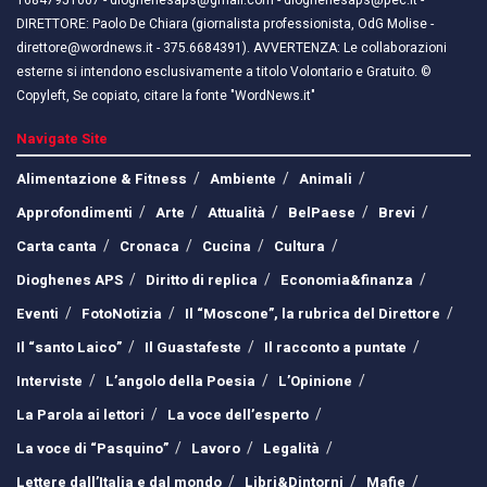
16847951007 - dioghenesaps@gmail.com - dioghenesaps@pec.it - ​​
DIRETTORE: Paolo De Chiara (giornalista professionista, OdG Molise -
direttore@wordnews.it - ​​375.6684391). AVVERTENZA: Le collaborazioni
esterne si intendono esclusivamente a titolo Volontario e Gratuito. ©
Copyleft, Se copiato, citare la fonte "WordNews.it"
Navigate Site
Alimentazione & Fitness
Ambiente
Animali
Approfondimenti
Arte
Attualità
BelPaese
Brevi
Carta canta
Cronaca
Cucina
Cultura
Dioghenes APS
Diritto di replica
Economia&finanza
Eventi
FotoNotizia
Il “Moscone”, la rubrica del Direttore
Il “santo Laico”
Il Guastafeste
Il racconto a puntate
Interviste
L’angolo della Poesia
L’Opinione
La Parola ai lettori
La voce dell’esperto
La voce di “Pasquino”
Lavoro
Legalità
Lettere dall’Italia e dal mondo
Libri&Dintorni
Mafie