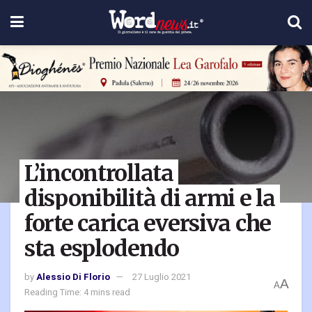
L’incontrollata
disponibilità di armi e la
forte carica eversiva che
sta esplodendo
by
Alessio Di Florio
27 Luglio 2021
A
A
Reading Time: 4 mins read