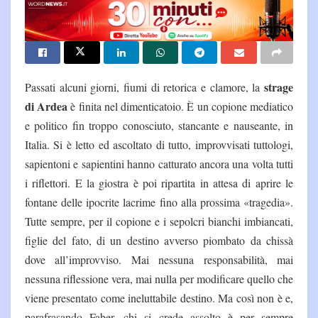
strage
Passati alcuni giorni, fiumi di retorica e clamore, la
di Ardea
è finita nel dimenticatoio. È un copione mediatico
e politico fin troppo conosciuto, stancante e nauseante, in
Italia. Si è letto ed ascoltato di tutto, improvvisati tuttologi,
sapientoni e sapientini hanno catturato ancora una volta tutti
i riflettori. E la giostra è poi ripartita in attesa di aprire le
fontane delle ipocrite lacrime fino alla prossima «tragedia».
Tutte sempre, per il copione e i sepolcri bianchi imbiancati,
figlie del fato, di un destino avverso piombato da chissà
dove all’improvviso. Mai nessuna responsabilità, mai
nessuna riflessione vera, mai nulla per modificare quello che
viene presentato come ineluttabile destino. Ma così non è e,
parafrasando Faber, chi si crede assolto è per sempre