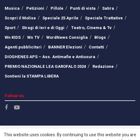
Musica
Petizioni
Pillole
Punti di vista
Satira
Scopri il Molise
Speciale 25 Aprile
Speciale Trattative
Sport
Stragi di Ieri e di Oggi
Teatro, Cinema & Tv
Wn KIDS
Wn TV
WordNews Consiglia
Blogs
Agenti pubblicitari
BANNER Elezioni
Contatti
DIOGHENES APS – Ass. Antimafie e Antiusura
PREMIO NAZIONALE LEA GAROFALO 2024
Redazione
Sostieni la STAMPA LIBERA
Follow Us
This website uses cookies. By continuing to use this website you are