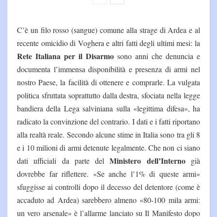
C’è un filo rosso (sangue) comune alla strage di Ardea e al
recente omicidio di Voghera e altri fatti degli ultimi mesi: la
Rete Italiana per il Disarmo
sono anni che denuncia e
documenta l’immensa disponibilità e presenza di armi nel
nostro Paese, la facilità di ottenere e comprarle. La vulgata
politica sfruttata soprattutto dalla destra, sfociata nella legge
bandiera della Lega salviniana sulla «legittima difesa», ha
radicato la convinzione del contrario. I dati e i fatti riportano
alla realtà reale. Secondo alcune stime in Italia sono tra gli 8
e i 10 milioni di armi detenute legalmente. Che non ci siano
Ministero dell’Interno
dati ufficiali da parte del
già
dovrebbe far riflettere. «Se anche l’1% di queste armi»
sfuggisse ai controlli dopo il decesso del detentore (come è
accaduto ad Ardea) sarebbero almeno «80-100 mila armi:
un vero arsenale» è l’allarme lanciato su Il Manifesto dopo