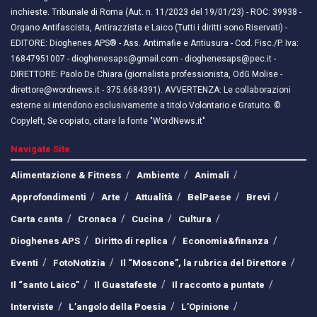
inchieste. Tribunale di Roma (Aut. n. 11/2023 del 19/01/23) - ROC: 39938 -
Organo Antifascista, Antirazzista e Laico (Tutti i diritti sono Riservati) -
EDITORE: Dioghenes APS® - Ass. Antimafie e Antiusura - Cod. Fisc./P. Iva:
16847951007 - dioghenesaps@gmail.com - dioghenesaps@pec.it - ​​
DIRETTORE: Paolo De Chiara (giornalista professionista, OdG Molise -
direttore@wordnews.it - ​​375.6684391). AVVERTENZA: Le collaborazioni
esterne si intendono esclusivamente a titolo Volontario e Gratuito. ©
Copyleft, Se copiato, citare la fonte "WordNews.it"
Navigate Site
Alimentazione & Fitness
Ambiente
Animali
Approfondimenti
Arte
Attualità
BelPaese
Brevi
Carta canta
Cronaca
Cucina
Cultura
Dioghenes APS
Diritto di replica
Economia&finanza
Eventi
FotoNotizia
Il “Moscone”, la rubrica del Direttore
Il “santo Laico”
Il Guastafeste
Il racconto a puntate
Interviste
L’angolo della Poesia
L’Opinione