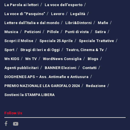
La Parola ai lettori
La voce dell’esperto
La voce di “Pasquino”
Lavoro
Legalità
Lettere dall’Italia e dal mondo
Libri&Dintorni
Mafie
Musica
Petizioni
Pillole
Punti di vista
Satira
Scopri il Molise
Speciale 25 Aprile
Speciale Trattative
Sport
Stragi di Ieri e di Oggi
Teatro, Cinema & Tv
Wn KIDS
Wn TV
WordNews Consiglia
Blogs
Agenti pubblicitari
BANNER Elezioni
Contatti
DIOGHENES APS – Ass. Antimafie e Antiusura
PREMIO NAZIONALE LEA GAROFALO 2024
Redazione
Sostieni la STAMPA LIBERA
Follow Us