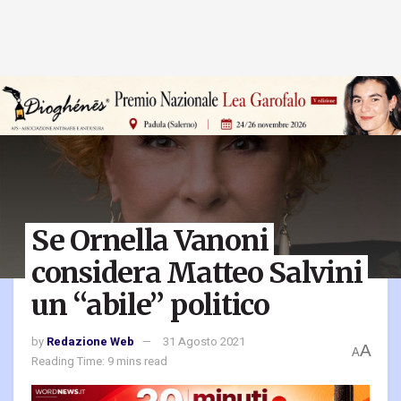
Se Ornella Vanoni
considera Matteo Salvini
un “abile” politico
by
Redazione Web
31 Agosto 2021
A
A
Reading Time: 9 mins read