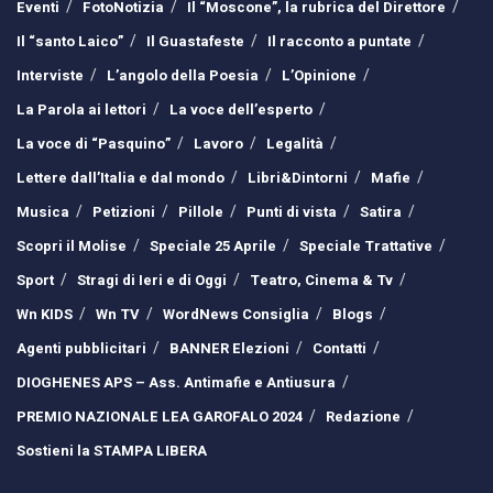
Eventi
FotoNotizia
Il “Moscone”, la rubrica del Direttore
Il “santo Laico”
Il Guastafeste
Il racconto a puntate
Interviste
L’angolo della Poesia
L’Opinione
La Parola ai lettori
La voce dell’esperto
La voce di “Pasquino”
Lavoro
Legalità
Lettere dall’Italia e dal mondo
Libri&Dintorni
Mafie
Musica
Petizioni
Pillole
Punti di vista
Satira
Scopri il Molise
Speciale 25 Aprile
Speciale Trattative
Sport
Stragi di Ieri e di Oggi
Teatro, Cinema & Tv
Wn KIDS
Wn TV
WordNews Consiglia
Blogs
Agenti pubblicitari
BANNER Elezioni
Contatti
DIOGHENES APS – Ass. Antimafie e Antiusura
PREMIO NAZIONALE LEA GAROFALO 2024
Redazione
Sostieni la STAMPA LIBERA