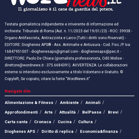
Testata giornalistica indipendente e irriverente di informazione ed
inchieste. Tribunale di Roma (Aut. n. 11/2023 del 19/01/23) - ROC: 39938 -
Organo Antifascista, Antirazzista e Laico (Tutti i diritti sono Riservati) -
EDITORE: Dioghenes APS® - Ass. Antimafie e Antiusura - Cod. Fisc./P. Iva:
16847951007 - dioghenesaps@gmail.com - dioghenesaps@pec.it - ​​
DIRETTORE: Paolo De Chiara (giornalista professionista, OdG Molise -
direttore@wordnews.it - ​​375.6684391). AVVERTENZA: Le collaborazioni
esterne si intendono esclusivamente a titolo Volontario e Gratuito. ©
Copyleft, Se copiato, citare la fonte "WordNews.it"
Navigate Site
Alimentazione & Fitness
Ambiente
Animali
Approfondimenti
Arte
Attualità
BelPaese
Brevi
Carta canta
Cronaca
Cucina
Cultura
Dioghenes APS
Diritto di replica
Economia&finanza