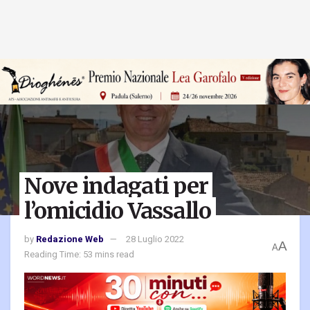
Nove indagati per
l’omicidio Vassallo
by
Redazione Web
28 Luglio 2022
A
A
Reading Time: 53 mins read