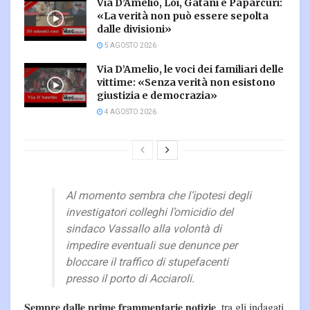
Via D’Amelio, Loi, Gatani e Paparcuri:
«La verità non può essere sepolta
dalle divisioni»
5 AGOSTO 2026
Via D’Amelio, le voci dei familiari delle
vittime: «Senza verità non esistono
giustizia e democrazia»
4 AGOSTO 2026
Al momento sembra che l’ipotesi degli
investigatori colleghi l’omicidio del
sindaco Vassallo alla volontà di
impedire eventuali sue denunce per
bloccare il traffico di stupefacenti
presso il porto di Acciaroli.
Sempre dalle prime frammentarie notizie
, tra gli indagati