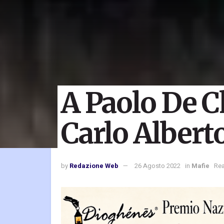
A Paolo De C
Carlo Albert
by
Redazione Web
26 Agosto 2022
in
Mafie
Rea