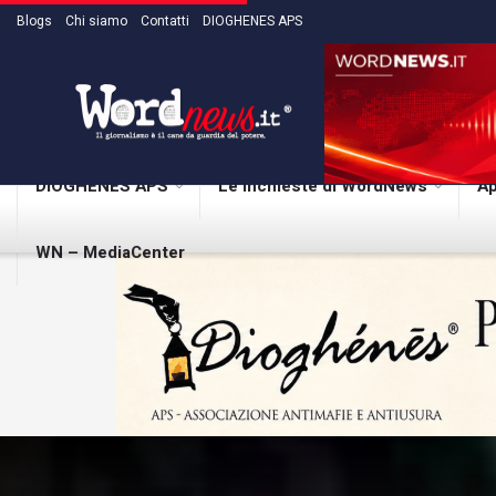
Blogs
Chi siamo
Contatti
DIOGHENES APS
DIOGHENES APS
Le inchieste di WordNews
Ap
WN – MediaCenter