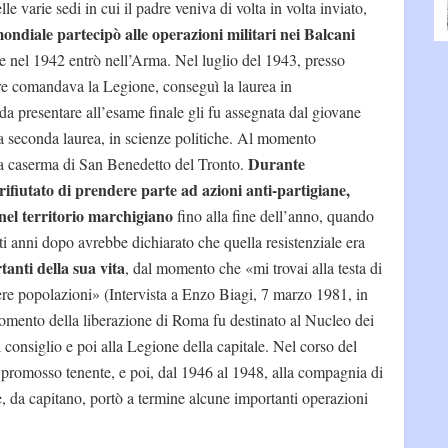
e varie sedi in cui il padre veniva di volta in volta inviato,
ondiale partecipò alle operazioni militari nei Balcani
e nel 1942 entrò nell’Arma. Nel luglio del 1943, presso
padre comandava la Legione, conseguì la laurea in
 da presentare all’esame finale gli fu assegnata dal giovane
 seconda laurea, in scienze politiche. Al momento
Durante
lla caserma di San Benedetto del Tronto.
rifiutato di prendere parte ad azioni anti-partigiane,
 nel territorio marchigiano
fino alla fine dell’anno, quando
ti anni dopo avrebbe dichiarato che quella resistenziale era
anti della sua vita
, dal momento che «mi trovai alla testa di
tere popolazioni» (Intervista a Enzo Biagi, 7 marzo 1981, in
omento della liberazione di Roma fu destinato al Nucleo dei
 consiglio e poi alla Legione della capitale. Nel corso del
promosso tenente, e poi, dal 1946 al 1948, alla compagnia di
, da capitano, portò a termine alcune importanti operazioni