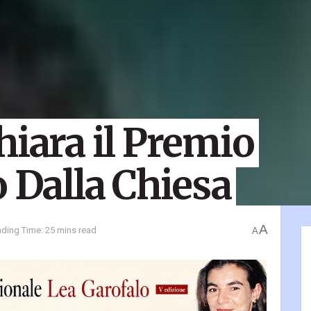
hiara il Premio
o Dalla Chiesa
A
ding Time: 25 mins read
A