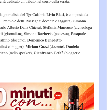
errà dedicato un tributo nel corso della serata.
Livia Blasi
lla giornalista del Tgr Calabria
, è composta da
Simona
del Premio e della Rassegna; docente e saggista),
Stefania Mancuso
arlo Alberto Dalla Chiesa),
(archeologa
ti
Simona Barberio
Pasquale
(giornalista),
(poetessa),
affino
Domenico Benedetto
(docente),
Miriam Guzzi
Daniela
ifest e blogger),
(docente),
riano
Gianfranco Cefalì
(radio speaker),
(blogger e