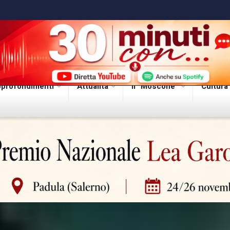
profondimenti
Attualità
Il “Moscone”
Cultura