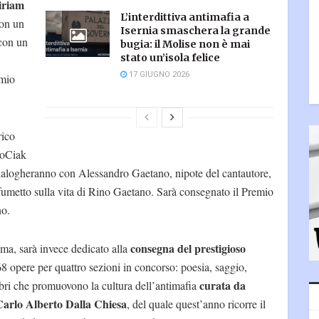
Miriam
L’interdittiva antimafia a
con un
Isernia smaschera la grande
 con un
bugia: il Molise non è mai
stato un’isola felice
17 GIUGNO 2026
emio
rico
ioCiak
ialogheranno con Alessandro Gaetano, nipote del cantautore,
fumetto sulla vita di Rino Gaetano. Sarà consegnato il Premio
no.
consegna del prestigioso
oma, sarà invece dedicato alla
68 opere per quattro sezioni in concorso: poesia, saggio,
curata da
 libri che promuovono la cultura dell’antimafia
Carlo Alberto Dalla Chiesa
, del quale quest’anno ricorre il