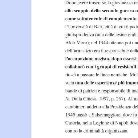
Dopo avere trascorso la giovinezza nell
allo scoppio della seconda guerra m
come sottotenente di complemento
l’Università di Bari, città di cui il 
giurisprudenza (una delle tesine orali
Aldo Moro); nel 1944 ottenne poi una
dell’armistizio era il responsabile de
l’occupazione nazista, dopo essersi 
collaborò con i gruppi di resistenti
riuscì a passare le linee nemiche. Mol
una delle esperienze più import
stata
bande di patrioti e responsabile di in
N. Dalla Chiesa, 1997, p. 257). Al m
carabinieri addetto alla Presidenza del
1945 passò a Salsomaggiore, dove fu 
Casoria, nella Legione di Napoli dove
contro la criminalità organizzata.