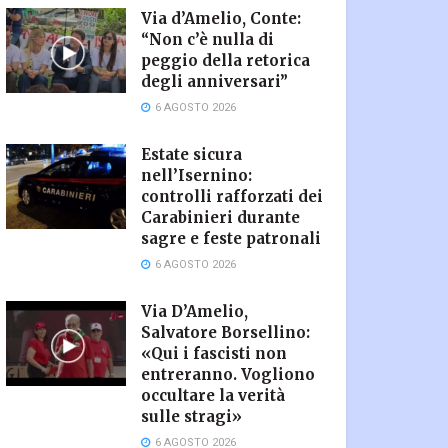
Via d’Amelio, Conte:
“Non c’è nulla di
peggio della retorica
degli anniversari”
6 AGOSTO 2026
Estate sicura
nell’Isernino:
controlli rafforzati dei
Carabinieri durante
sagre e feste patronali
6 AGOSTO 2026
Via D’Amelio,
Salvatore Borsellino:
«Qui i fascisti non
entreranno. Vogliono
occultare la verità
sulle stragi»
6 AGOSTO 2026