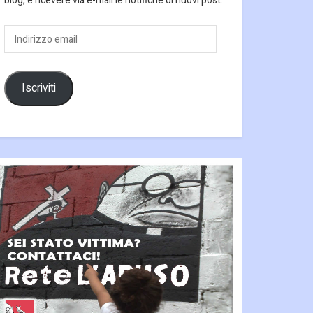
blog, e ricevere via e-mail le notifiche di nuovi post.
Indirizzo
email
Iscriviti