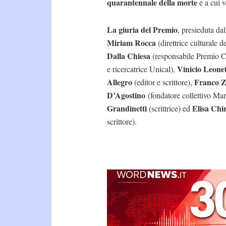
quarantennale della morte
e a cui v
La giuria del Premio
, presieduta da
Miriam Rocca
(direttrice culturale 
Dalla Chiesa
(responsabile Premio C
Vinicio Leonet
e ricercatrice Unical),
Allegro
Franco Z
(editor e scrittore),
D’Agostino
(fondatore collettivo Man
Grandinetti
Elisa Chi
(scrittrice) ed
scrittore).