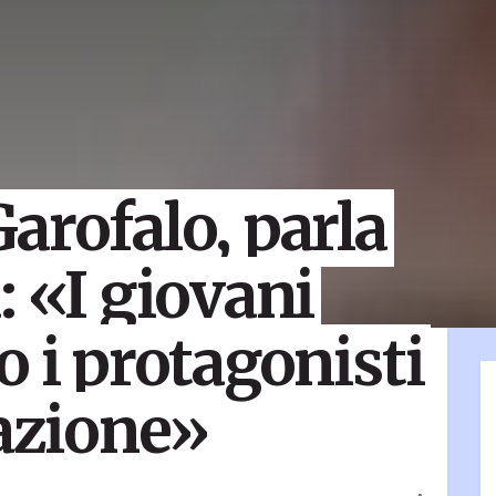
arofalo, parla
: «I giovani
o i protagonisti
 azione»