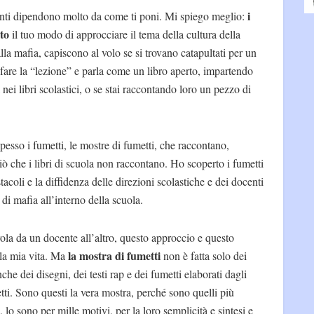
i
denti dipendono molto da come ti poni. Mi spiego meglio:
to
il tuo modo di approcciare il tema della cultura della
alla mafia, capiscono al volo se si trovano catapultati per un
 fare la “lezione” e parla come un libro aperto, impartendo
 nei libri scolastici, o se stai raccontando loro un pezzo di
spesso i fumetti, le mostre di fumetti, che raccontano,
 ciò che i libri di scuola non raccontano. Ho scoperto i fumetti
tacoli e la diffidenza delle direzioni scolastiche e dei docenti
 di mafia all’interno della scuola.
arola da un docente all’altro, questo approccio e questo
la mostra di fumetti
la mia vita. Ma
non è fatta solo dei
che dei disegni, dei testi rap e dei fumetti elaborati dagli
getti. Sono questi la vera mostra, perché sono quelli più
, lo sono per mille motivi, per la loro semplicità e sintesi e