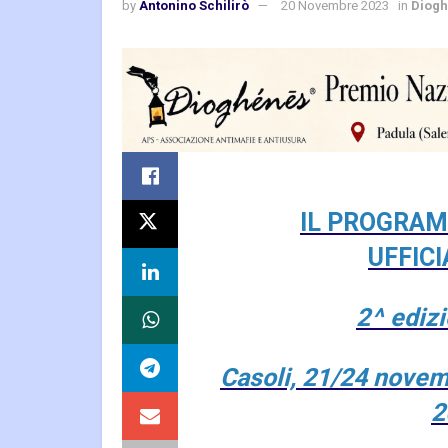
by
Antonino Schilirò
20 Novembre 2023
in
Diog
IL PROGRA
UFFICI
2^ ediz
Casoli, 21/24 nove
2