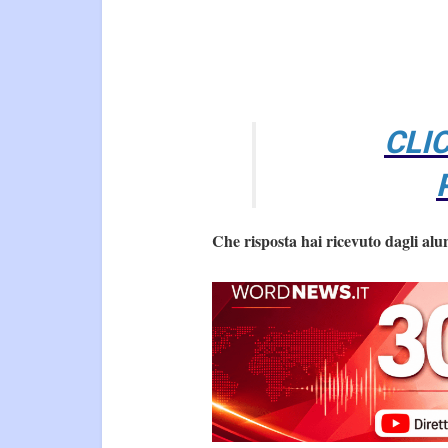
CLI
Che risposta hai ricevuto dagli alu