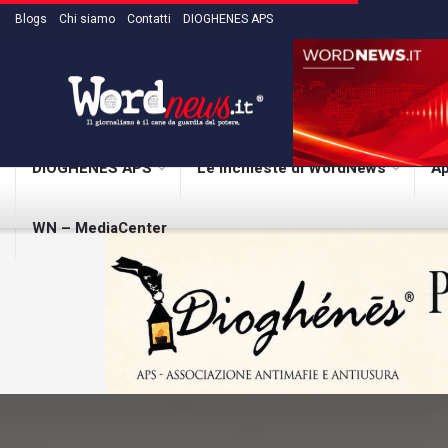
Blogs
Chi siamo
Contatti
DIOGHENES APS
DIOGHENES APS
Le inchieste di WordNews
Ap
WN – MediaCenter