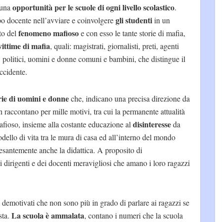
opportunità per le scuole di ogni livello scolastico
 una
.
gli studenti
po docente nell’avviare e coinvolgere
in un
fenomeno mafioso
to del
e con esso le tante storie di mafia,
vittime di mafia
, quali: magistrati, giornalisti, preti, agenti
i, politici, uomini e donne comuni e bambini, che distingue il
occidente.
rie di uomini e donne
che, indicano una precisa direzione da
on raccontano per mille motivi, tra cui la permanente attualità
disinteresse
afioso, insieme alla costante educazione al
da
odello di vita tra le mura di casa ed all’interno del mondo
esantemente anche la didattica. A proposito di
ei dirigenti e dei docenti meravigliosi che amano i loro ragazzi
demotivati che non sono più in grado di parlare ai ragazzi se
La scuola è ammalata
sta.
, contano i numeri che la scuola