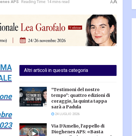
A
henes APS
Reading Time: 14 mins read
A
MMA
Altri articoli in questa categoria
ALE
“Testimoni del nostro
ione
tempo”: quattro edizioni di
coraggio, la quinta tappa
sarà a Padula
mbre
24 LUGLIO 2026
023
Via D’Amelio, l’appello di
Dioghenes APS: «Basta