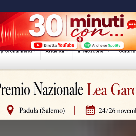
profondimenti
Attualità
Il “Moscone”
Cultura