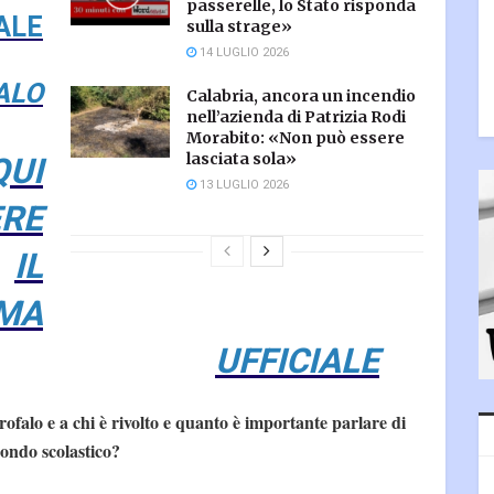
passerelle, lo Stato risponda
ALE
sulla strage»
14 LUGLIO 2026
ALO
Calabria, ancora un incendio
nell’azienda di Patrizia Rodi
Morabito: «Non può essere
QUI
lasciata sola»
13 LUGLIO 2026
ERE
IL
MA
UFFICIALE
falo e a chi è rivolto e quanto è importante parlare di
mondo scolastico?