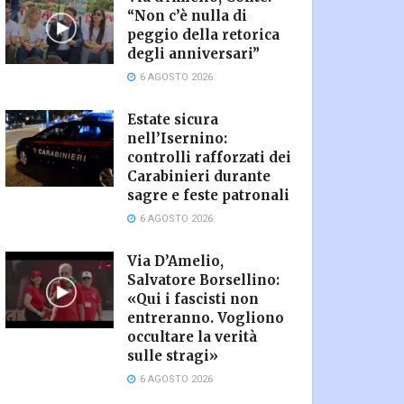
“Non c’è nulla di
peggio della retorica
degli anniversari”
6 AGOSTO 2026
Estate sicura
nell’Isernino:
controlli rafforzati dei
Carabinieri durante
sagre e feste patronali
6 AGOSTO 2026
Via D’Amelio,
Salvatore Borsellino:
«Qui i fascisti non
entreranno. Vogliono
occultare la verità
sulle stragi»
6 AGOSTO 2026