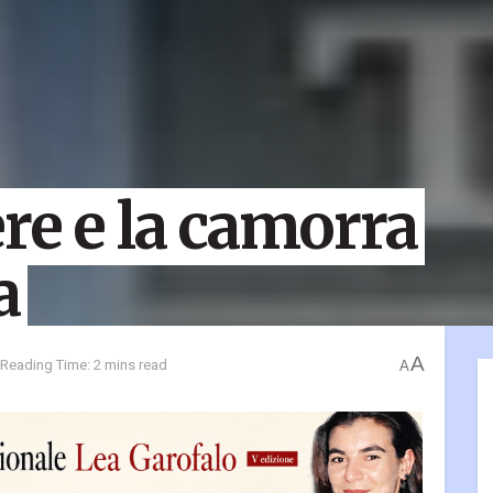
re e la camorra
a
A
Reading Time: 2 mins read
A