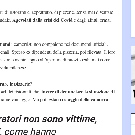
ti di ristoranti e, soprattutto, di pizzerie, senza mai diventare
Agevolati dalla crisi del Covid
endale.
e dagli affitti, ormai,
tanomi
i camorristi non compaiono nei documenti ufficiali.
nali. Spesso ex dipendenti della pizzeria, poi rilevata. Il loro
a strettamente legato all’apertura di nuovi locali, nati come
ovida milanese.
are le pizzerie?
tari
invece di denunciare la situazione di
dei ristoranti che,
ostaggio della camorra
r trarne vantaggio. Ma poi restano
.
ratori non sono vittime,
, come hanno