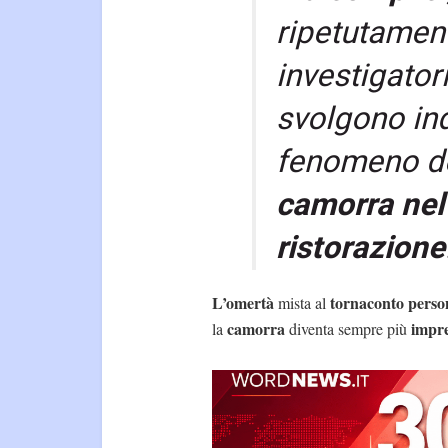
ripetutament
investigator
svolgono ind
fenomeno d
camorra nel 
ristorazione
L’omertà
tornaconto perso
mista al
camorra
impre
la
diventa sempre più