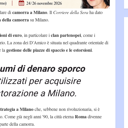
camorra a Milano
olare di
. Il
Corriere della Sera
ha dato
a della camorra
su Milano.
ioni di euro
clan partenopei
, in particolare i
, come i
rio. La zona dei D'Amico è situata nel quadrante orientale di
gestione delle piazze di spaccio e le estorsioni
r la
.
iumi di denaro sporco
ilizzati per acquisire
istorazione a Milano.
trategia a Milano
che, sebbene non rivoluzionaria, si è
Roma
o. Come già negli anni '90, la città eterna
divenne
parte della camorra.