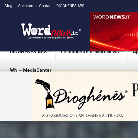
Blogs
Chi siamo
Contatti
DIOGHENES APS
DIOGHENES APS
Le inchieste di WordNews
Ap
WN – MediaCenter