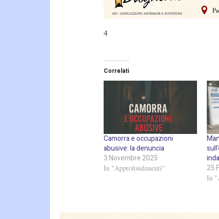
4
Correlati
Camorra e occupazioni
Mani
abusive: la denuncia
sull
3 Novembre 2025
inda
25 
In "Approfondimenti"
In 