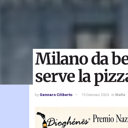
Milano da be
serve la pizz
by
Gennaro Ciliberto
15 Gennaio 2024
in
Mafie