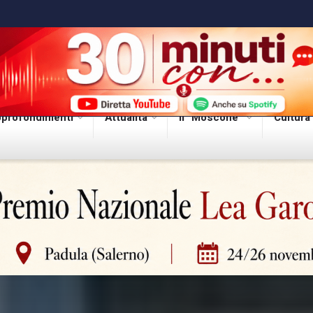
profondimenti
Attualità
Il “Moscone”
Cultura