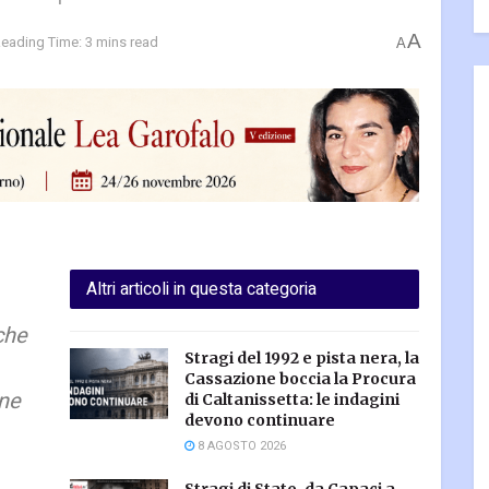
A
eading Time: 3 mins read
A
Altri articoli in questa categoria
che
Stragi del 1992 e pista nera, la
Cassazione boccia la Procura
one
di Caltanissetta: le indagini
devono continuare
8 AGOSTO 2026