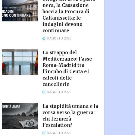
nera, la Cassazione
boccia la Procura di
Caltanissetta: le
indagini devono
continuare
8 AGOSTO 2026
Lo strappo del
Mediterraneo: l’asse
Roma-Madrid tra
l’incubo di Ceuta e i
calcoli delle
cancellerie
8 AGOSTO 2026
La stupidità umana e la
corsa verso la guerra:
chi fermerà
l’escalation?
8 AGOSTO 2026