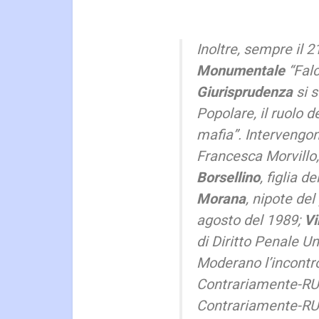
Inoltre, sempre il 
Monumentale
“
Falc
Giurisprudenza
si s
Popolare, il ruolo de
mafia
”. Intervengon
Francesca Morvillo
Borsellino
, figlia d
Morana
, nipote de
agosto del 1989;
Vi
di Diritto Penale U
Moderano l’incont
Contrariamente-R
Contrariamente-R