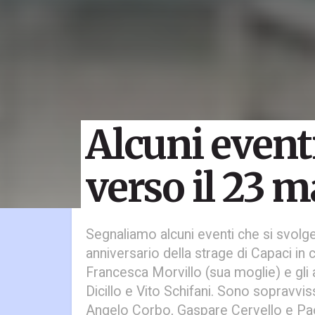
Alcuni event
verso il 23 
Segnaliamo alcuni eventi che si svol
anniversario della strage di Capaci in c
Francesca Morvillo (sua moglie) e gli
Dicillo e Vito Schifani. Sono sopravviss
Angelo Corbo, Gaspare Cervello e P