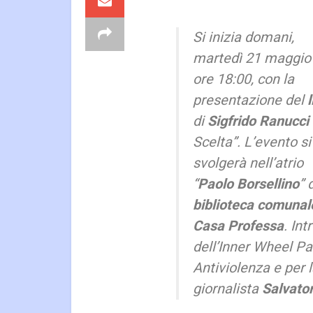
Si inizia domani,
martedì 21 maggio 
ore 18:00, con la
presentazione del
l
di
Sigfrido Ranucci
Scelta
”. L’evento si
svolgerà nell’atrio
“
Paolo Borsellino
” 
biblioteca comunal
Casa Professa
. In
dell’Inner Wheel P
Antiviolenza e per l
giornalista
Salvato