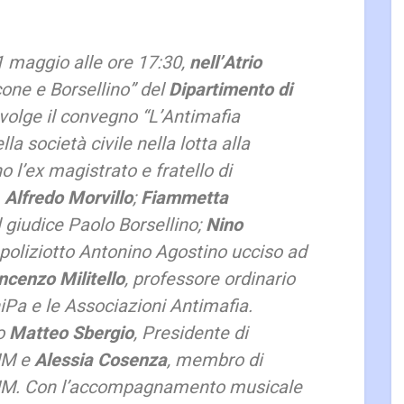
21 maggio alle ore 17:30,
nell’Atrio
one e Borsellino
” del
Dipartimento di
volge il convegno “
L’Antimafia
lla società civile nella lotta alla
o l’ex magistrato e fratello di
,
Alfredo Morvillo
;
Fiammetta
el giudice Paolo Borsellino;
Nino
l poliziotto Antonino Agostino ucciso ad
ncenzo Militello
, professore ordinario
niPa e le Associazioni Antimafia.
ro
Matteo Sbergio
, Presidente di
UM e
Alessia Cosenza
, membro di
UM. Con l’accompagnamento musicale