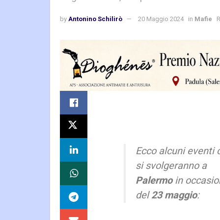
by
Antonino Schilirò
20 Maggio 2024
in
Mafie
R
Ecco alcuni eventi 
si svolgeranno a
Palermo
in occasi
del
23 maggio
: