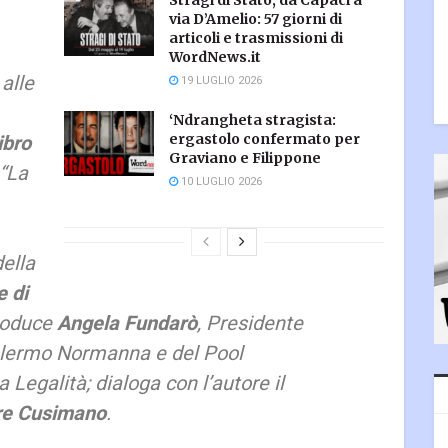
Stragi di Stato, da Capaci a
via D’Amelio: 57 giorni di
articoli e trasmissioni di
WordNews.it
alle
19 LUGLIO 2026
‘Ndrangheta stragista:
ibro
ergastolo confermato per
Graviano e Filippone
“
La
10 LUGLIO 2026
della
e di
troduce
Angela Fundarò
, Presidente
alermo Normanna e del Pool
a Legalità; dialoga con l’autore il
re Cusimano
.