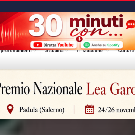
profondimenti
Attualità
Il “Moscone”
Cultura