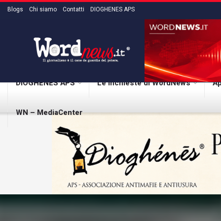
Blogs
Chi siamo
Contatti
DIOGHENES APS
DIOGHENES APS
Le inchieste di WordNews
Ap
WN – MediaCenter