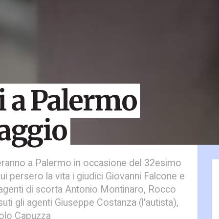
i a Palermo
maggio
geranno a Palermo in occasione del 32esimo
ui persero la vita i giudici Giovanni Falcone e
 agenti di scorta Antonio Montinaro, Rocco
uti gli agenti Giuseppe Costanza (l'autista),
aolo Capuzza