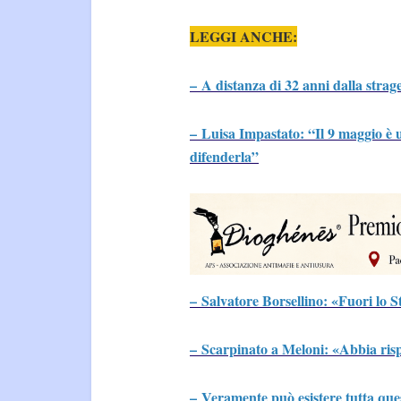
LEGGI ANCHE:
– A distanza di 32 anni dalla strage
– Luisa Impastato: “Il 9 maggio è 
difenderla”
– Salvatore Borsellino: «Fuori lo S
– Scarpinato a Meloni: «Abbia rispe
– Veramente può esistere tutta que