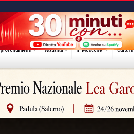
profondimenti
Attualità
Il “Moscone”
Cultura