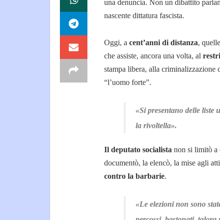
una denuncia. Non un dibattito parlam
nascente dittatura fascista.
Oggi, a
cent’anni di distanza
, quell
che assiste, ancora una volta, al
restr
stampa libera, alla criminalizzazione 
“l’uomo forte”.
«Si presentano delle liste 
la rivoltella».
Il deputato socialista
non si limitò a 
documentò, la elencò, la mise agli at
contro la barbarie
.
«Le elezioni non sono state 
percossi, bastonati, talora 