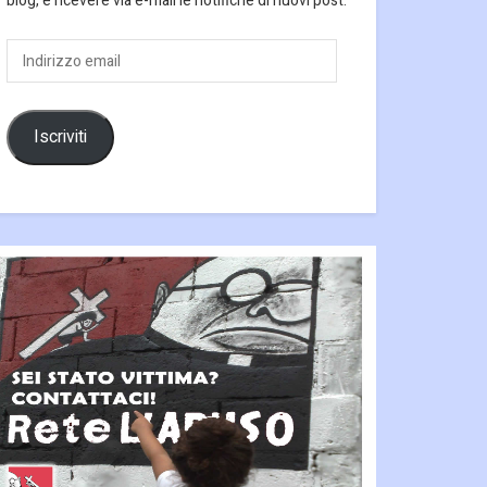
blog, e ricevere via e-mail le notifiche di nuovi post.
Indirizzo
email
Iscriviti