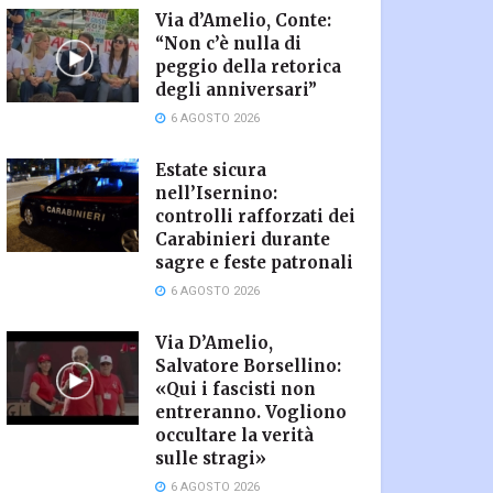
Via d’Amelio, Conte:
“Non c’è nulla di
peggio della retorica
degli anniversari”
6 AGOSTO 2026
Estate sicura
nell’Isernino:
controlli rafforzati dei
Carabinieri durante
sagre e feste patronali
6 AGOSTO 2026
Via D’Amelio,
Salvatore Borsellino:
«Qui i fascisti non
entreranno. Vogliono
occultare la verità
sulle stragi»
6 AGOSTO 2026