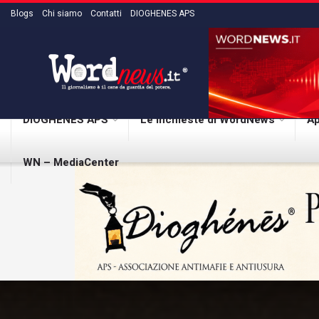
Blogs
Chi siamo
Contatti
DIOGHENES APS
DIOGHENES APS
Le inchieste di WordNews
Ap
WN – MediaCenter