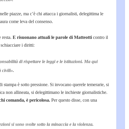
lle piazze, ma c’è chi attacca i giornalisti, delegittima le
paura come leva del consenso.
 resta.
E risuonano attuali le parole di Matteotti
contro il
chiacciare i diritti:
nsabilità di rispettare le leggi e le istituzioni. Ma qui
 civili».
à di stampa è sotto pressione. Si invocano querele temerarie, si
a non allineata, si delegittimano le inchieste giornalistiche.
 chi comanda, è pericolosa.
Per questo disse, con una
zioni si sono svolte sotto la minaccia e la violenza.