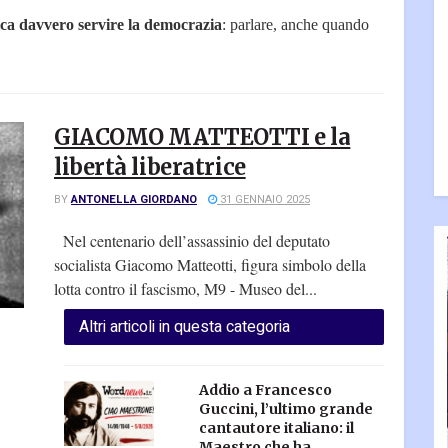
ica davvero servire la democrazia
: parlare, anche quando
GIACOMO MATTEOTTI e la
libertà liberatrice
BY
ANTONELLA GIORDANO
31 GENNAIO 2025
Nel centenario dell’assassinio del deputato
socialista Giacomo Matteotti, figura simbolo della
lotta contro il fascismo, M9 - Museo del...
Altri articoli in questa categoria
Addio a Francesco
Guccini, l’ultimo grande
cantautore italiano: il
Maestro che ha