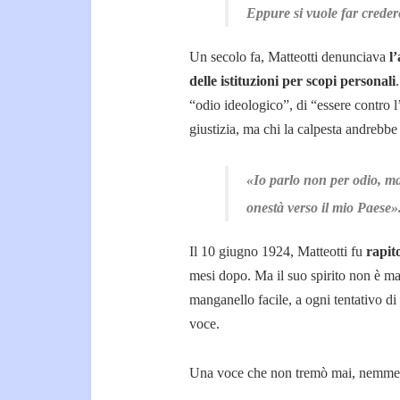
Eppure si vuole far creder
Un secolo fa, Matteotti denunciava
l
delle istituzioni per scopi personali
“odio ideologico”, di “essere contro l
giustizia, ma chi la calpesta andrebbe
«Io parlo non per odio, ma
onestà verso il mio Paese»
Il 10 giugno 1924, Matteotti fu
rapit
mesi dopo. Ma il suo spirito non è ma
manganello facile, a ogni tentativo di 
voce.
Una voce che non tremò mai, nemmen