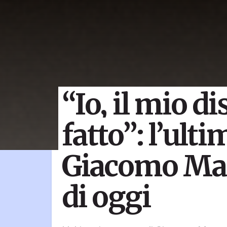
“Io, il mio di
fatto”: l’ulti
Giacomo Matte
di oggi