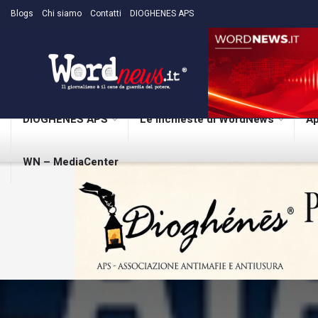
Blogs
Chi siamo
Contatti
DIOGHENES APS
DIOGHENES APS
Le inchieste di WordNews
Ap
WN – MediaCenter