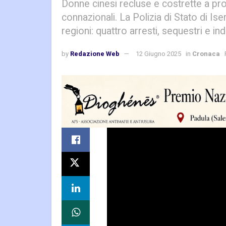
Donne cinesi recluse e costrette a pro
connazionali. La Polizia di Stato di Ise
regioni: quattro arresti, sequestri e ind
by
Redazione Web
12 Giugno 2025
in
Cronaca