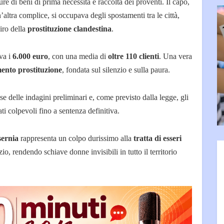
ture di beni di prima necessità e raccolta dei proventi. Il capo,
n’altra complice, si occupava degli spostamenti tra le città,
giro della
prostituzione clandestina
.
ava i
6.000 euro
, con una media di
oltre 110 clienti
. Una vera
mento prostituzione
, fondata sul silenzio e sulla paura.
se delle indagini preliminari e, come previsto dalla legge, gli
i colpevoli fino a sentenza definitiva.
sernia
rappresenta un colpo durissimo alla
tratta di esseri
io, rendendo schiave donne invisibili in tutto il territorio