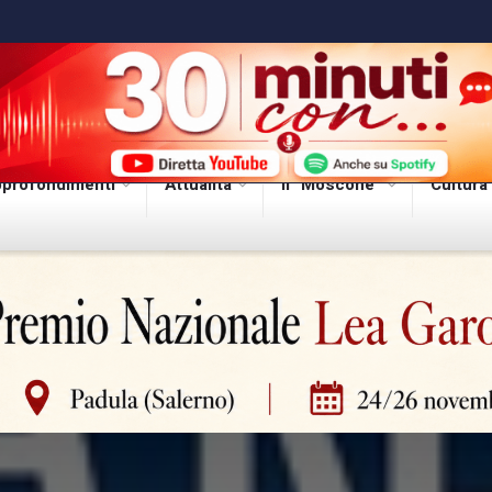
profondimenti
Attualità
Il “Moscone”
Cultura