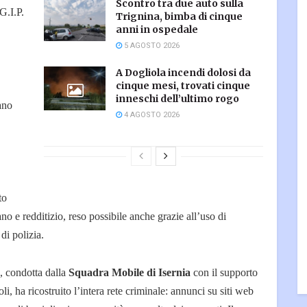
Scontro tra due auto sulla
G.I.P.
Trignina, bimba di cinque
anni in ospedale
5 AGOSTO 2026
A Dogliola incendi dolosi da
cinque mesi, trovati cinque
inneschi dell’ultimo rogo
vano
4 AGOSTO 2026
to
o e redditizio, reso possibile anche grazie all’uso di
di polizia.
, condotta dalla
Squadra Mobile di Isernia
con il supporto
i, ha ricostruito l’intera rete criminale: annunci su siti web