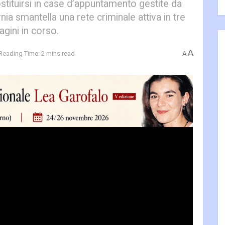
stituirsi in case d’appuntamento gestite da
rnia smantella una rete criminale attiva in tre
agini in corso.
A
Reading Time: 2 mins read
A