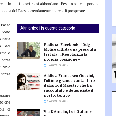
ia. In cui i pesci rossi abbondano. Pesci rossi che portano
a boccia del Paese orrendamente sporco di prosperare.
 Paese
Altri articoli in questa categoria
a. Sono
 Italia
Radio su Facebook, l’Odg
a del
Molise diffida una presunta
zate o
testata: «Regolarizzi la
propria posizione»
persa
7 AGOSTO 2026
hi vive
 senza
Addio a Francesco Guccini,
l’ultimo grande cantautore
italiano: il Maestro che ha
raccontato e denunciato il
appare
nostro tempo
6 AGOSTO 2026
no che
ola ci
Via D’Amelio, Loi, Gatani e