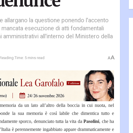
 denunce
te allargano la questione ponendo l'accento
lla mancata esecuzione di atti fondamentali
 amministrativi all'interno del Ministero della
A
Reading Time: 5 mins read
A
emoria da un lato all’altro della boccia in cui nuota, nel
onde la sua memoria è così labile che dimentica tutto e
rendamente sporco, denunciato tutta la vita da
Pasolini
, che ha
i l’Italia è perennemente ingabbiato appare drammaticamente e