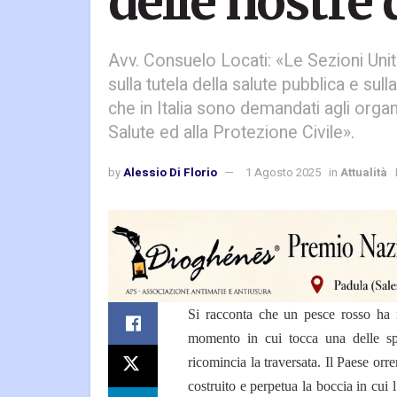
delle nostre
Avv. Consuelo Locati: «Le Sezioni Uni
sulla tutela della salute pubblica e su
che in Italia sono demandati agli organi
Salute ed alla Protezione Civile».
by
Alessio Di Florio
1 Agosto 2025
in
Attualità
Si racconta che un pesce rosso ha m
momento in cui tocca una delle sp
ricomincia la traversata. Il Paese or
costruito e perpetua la boccia in cu