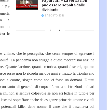
inare,
Paparcuri: «La verità non
può essere sepolta dalle
 il Re
divisioni»
omertà
5 AGOSTO 2026
oso e
non lo
iva le
e vittime, che le perseguita, che cerca sempre di sgravare i
sabilità. La pandemia non sfugge a questi meccanismi anzi ne
one. Quante lacrime, quanta retorica, quanti discorsi, quanto
pesce rosso non lo ricorda ma due anni e mezzo fa trionfavano
amoci a coorte, slogan come non ci fosse un domani. E tutti
 con tanto di generali di corpo d’armata e istruzioni militari
 a chi non si sentiva colpevole se non eri fedele in tutto e per
i lasciavi sopraffare anche da esigenze primarie umane e vitali
i potenziali killer delle nonne, il cane che ti trascinava col