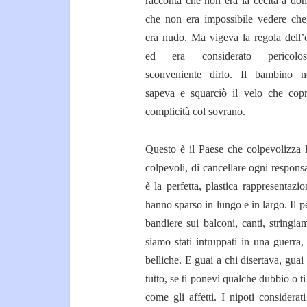
racconta che non era la cecità a dom
che non era impossibile vedere che
era nudo. Ma vigeva la regola dell’
ed era considerato pericol
sconveniente dirlo. Il bambino 
sapeva e squarciò il velo che copr
complicità col sovrano.
Questo è il Paese che colpevolizza l
colpevoli, di cancellare ogni respon
è la perfetta, plastica rappresentazi
hanno sparso in lungo e in largo. Il 
bandiere sui balconi, canti, stringi
siamo stati intruppati in una guerra,
belliche. E guai a chi disertava, guai
tutto, se ti ponevi qualche dubbio o t
come gli affetti. I nipoti considerat