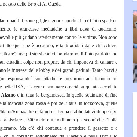
ta peggio delle Br o di Al Qaeda.
dano padrini, zone grigie e zone sporche, in cui tutto sparisce
nto, le grancasse mediatiche a libri paga di qualcuno,
pevoli e più gridano istericamente contro le vittime. Non sono
 tutto quel che è accaduto, e tanti guidati dalle chiacchiere
ticare”, ma gli stessi che ci inondarono di finto patriottismo
sui cittadini colpe non proprie, da chi imponeva di cantare e
ano le interessi delle lobby e dei grandi padrini. Tanto bravi a
ogni responsabilità sui cittadini e iniziarono ad abbandonare
li e nelle RSA, a tacere e seminare omertà su quanto accaduto
 Alzano
e in tutta la bergamasca. In quelle settimane di fine
ella mancata zona rossa e poi dell’Italia in lockdown, quelle
Milano/Roma/altre città non si ferma e abbottatevi di aperitivi
e a pisciare a 500 metri e un millimetro) si scoprì che l’Italia
ornato. Ma c’è chi continua a prendere il gessetto e a
, chi il coraggio sottolineato da Einstein e nella favola lo