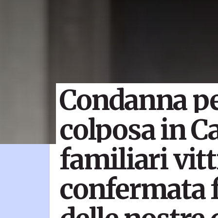
Condanna pe
colposa in C
familiari vit
confermata 