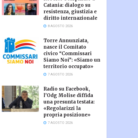
Catania: dialogo su
resistenza, giustizia e
diritto internazionale
8 AGOSTO 2026
Torre Annunziata,
nasce il Comitato
civico “Commissari
Siamo Noi”: «Siamo un
territorio occupato»
7 AGOSTO 2026
Radio su Facebook,
l’Odg Molise diffida
una presunta testata:
«Regolarizzi la
propria posizione»
7 AGOSTO 2026