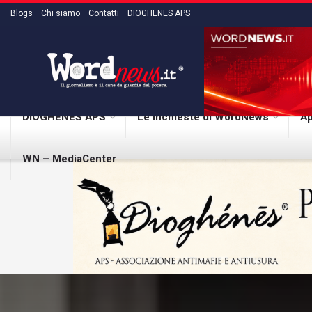
Blogs
Chi siamo
Contatti
DIOGHENES APS
DIOGHENES APS
Le inchieste di WordNews
Ap
WN – MediaCenter