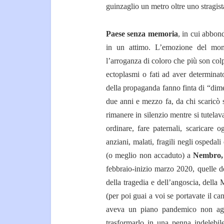
guinzaglio un metro oltre uno stragis
Paese senza memoria
, in cui abbon
in un attimo. L’emozione del mome
l’arroganza di coloro che più son col
ectoplasmi o fati ad aver determinato
della propaganda fanno finta di “dimen
due anni e mezzo fa, da chi scaricò 
rimanere in silenzio mentre si tutelav
ordinare, fare paternali, scaricare 
anziani, malati, fragili negli ospeda
(o meglio non accaduto) a
Nembro,
febbraio-inizio marzo 2020, quelle d
della tragedia e dell’angoscia, della 
(per poi guai a voi se portavate il can
aveva un piano pandemico non aggi
trasformarlo in una penna indelebile