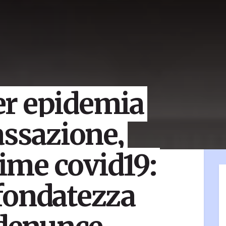
r epidemia
assazione,
time covid19:
fondatezza