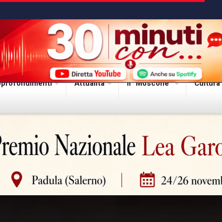
profondimenti
Attualità
Il “Moscone”
Cultura