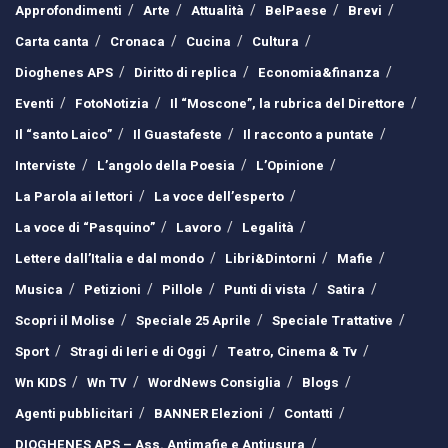
Approfondimenti
Arte
Attualità
BelPaese
Brevi
Carta canta
Cronaca
Cucina
Cultura
Dioghenes APS
Diritto di replica
Economia&finanza
Eventi
FotoNotizia
Il “Moscone”, la rubrica del Direttore
Il “santo Laico”
Il Guastafeste
Il racconto a puntate
Interviste
L’angolo della Poesia
L’Opinione
La Parola ai lettori
La voce dell’esperto
La voce di “Pasquino”
Lavoro
Legalità
Lettere dall’Italia e dal mondo
Libri&Dintorni
Mafie
Musica
Petizioni
Pillole
Punti di vista
Satira
Scopri il Molise
Speciale 25 Aprile
Speciale Trattative
Sport
Stragi di Ieri e di Oggi
Teatro, Cinema & Tv
Wn KIDS
Wn TV
WordNews Consiglia
Blogs
Agenti pubblicitari
BANNER Elezioni
Contatti
DIOGHENES APS – Ass. Antimafie e Antiusura