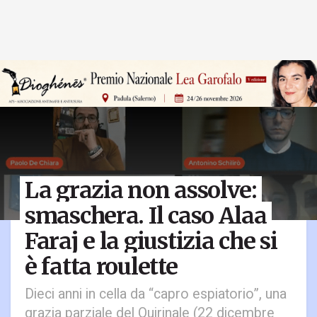
La grazia non assolve:
smaschera. Il caso Alaa
Faraj e la giustizia che si
è fatta roulette
Dieci anni in cella da “capro espiatorio”, una
grazia parziale del Quirinale (22 dicembre