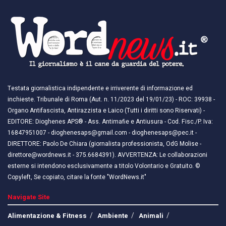
Testata giornalistica indipendente e irriverente di informazione ed
inchieste. Tribunale di Roma (Aut. n. 11/2023 del 19/01/23) - ROC: 39938 -
Organo Antifascista, Antirazzista e Laico (Tutti i diritti sono Riservati) -
EDITORE: Dioghenes APS® - Ass. Antimafie e Antiusura - Cod. Fisc./P. Iva:
16847951007 - dioghenesaps@gmail.com - dioghenesaps@pec.it - ​​
DIRETTORE: Paolo De Chiara (giornalista professionista, OdG Molise -
direttore@wordnews.it - ​​375.6684391). AVVERTENZA: Le collaborazioni
esterne si intendono esclusivamente a titolo Volontario e Gratuito. ©
Copyleft, Se copiato, citare la fonte "WordNews.it"
Navigate Site
Alimentazione & Fitness
Ambiente
Animali