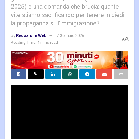
2025) e una domanda che brucia: quante
vite stiamo sacrificando per tenere in piedi
la propaganda sull’immigrazione?
by
Redazione Web
7 Gennaio 2026
A
A
Reading Time: 4 mins read