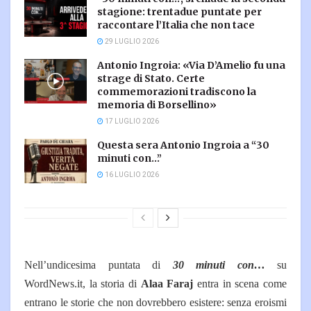
stagione: trentadue puntate per
raccontare l’Italia che non tace
29 LUGLIO 2026
Antonio Ingroia: «Via D’Amelio fu una
strage di Stato. Certe
commemorazioni tradiscono la
memoria di Borsellino»
17 LUGLIO 2026
Questa sera Antonio Ingroia a “30
minuti con…”
16 LUGLIO 2026
Nell’undicesima puntata di
30 minuti con…
su
WordNews.it, la storia di
Alaa Faraj
entra in scena come
entrano le storie che non dovrebbero esistere: senza eroismi