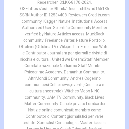
Researcher ID:LKX-8170-2024.
OSF:https://osf.io/9tbmk/ ResearchIDs:rid165185
SSRN Author ID:12534408. Reviewers Credits.com
community. Klagger. Nature :Institutional Access
Authorized User. Scientific Community Member
verified by Nature Articles access. MuckRack
community. Freelance Writer. Nature Portfolio.
Ottoliner(Ottolina TV). Wikipedian. Freelance Writer
e Contributor Journalism per giornali e riviste di
nicchia e culturali. United we Dream:Staff Member.
Comitato nazionale NoRiarmo:Staff Member .
Psicocrime Academy. Damanhur Community.
AltriMondi Community. Andrea Cogerino
communities(Celtic news,events,Geosacra e
cultura ancestrale). Witches Moon NING
community. UAM TV Community. Black Lives
Matter Community. Canale privato Lombardia
Notizie online comunicati: membro come
Contributor di Content giornalistici per varie
testate. Specialist Criminologist Masterclasses.