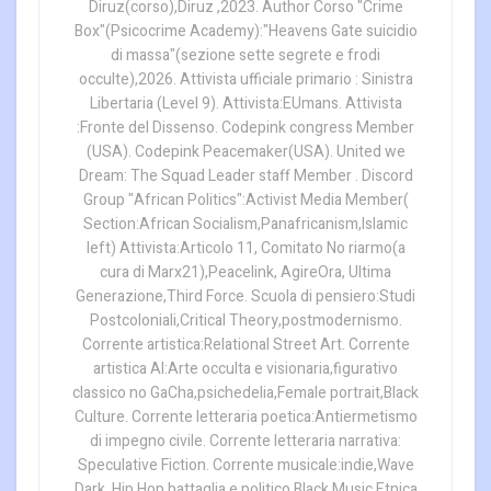
Diruz(corso),Diruz ,2023. Author Corso "Crime
Box"(Psicocrime Academy):"Heavens Gate suicidio
di massa"(sezione sette segrete e frodi
occulte),2026. Attivista ufficiale primario : Sinistra
Libertaria (Level 9). Attivista:EUmans. Attivista
:Fronte del Dissenso. Codepink congress Member
(USA). Codepink Peacemaker(USA). United we
Dream: The Squad Leader staff Member . Discord
Group "African Politics":Activist Media Member(
Section:African Socialism,Panafricanism,Islamic
left) Attivista:Articolo 11, Comitato No riarmo(a
cura di Marx21),Peacelink, AgireOra, Ultima
Generazione,Third Force. Scuola di pensiero:Studi
Postcoloniali,Critical Theory,postmodernismo.
Corrente artistica:Relational Street Art. Corrente
artistica AI:Arte occulta e visionaria,figurativo
classico no GaCha,psichedelia,Female portrait,Black
Culture. Corrente letteraria poetica:Antiermetismo
di impegno civile. Corrente letteraria narrativa:
Speculative Fiction. Corrente musicale:indie,Wave
Dark ,Hip Hop battaglia e politico,Black Music,Etnica