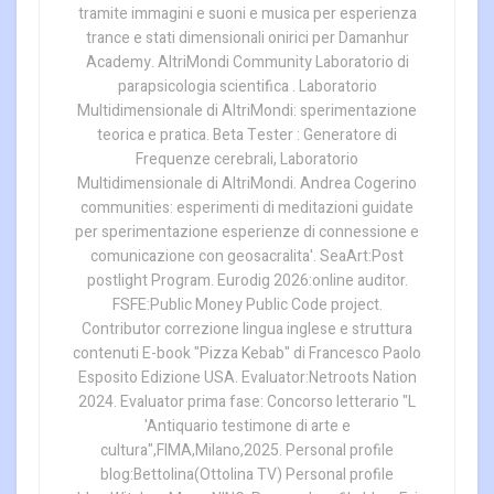
tramite immagini e suoni e musica per esperienza
trance e stati dimensionali onirici per Damanhur
Academy. AltriMondi Community Laboratorio di
parapsicologia scientifica . Laboratorio
Multidimensionale di AltriMondi: sperimentazione
teorica e pratica. Beta Tester : Generatore di
Frequenze cerebrali, Laboratorio
Multidimensionale di AltriMondi. Andrea Cogerino
communities: esperimenti di meditazioni guidate
per sperimentazione esperienze di connessione e
comunicazione con geosacralita'. SeaArt:Post
postlight Program. Eurodig 2026:online auditor.
FSFE:Public Money Public Code project.
Contributor correzione lingua inglese e struttura
contenuti E-book "Pizza Kebab" di Francesco Paolo
Esposito Edizione USA. Evaluator:Netroots Nation
2024. Evaluator prima fase: Concorso letterario "L
'Antiquario testimone di arte e
cultura",FIMA,Milano,2025. Personal profile
blog:Bettolina(Ottolina TV) Personal profile