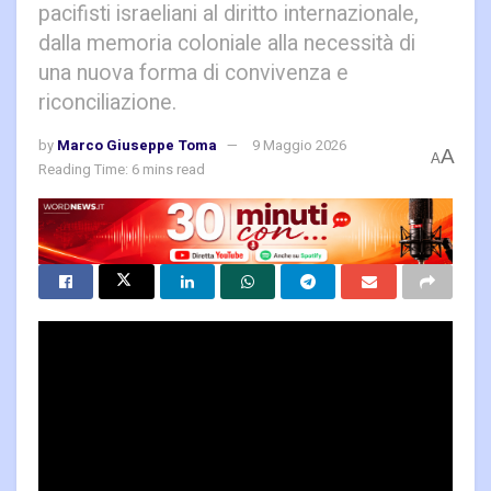
pacifisti israeliani al diritto internazionale,
dalla memoria coloniale alla necessità di
una nuova forma di convivenza e
riconciliazione.
by
Marco Giuseppe Toma
9 Maggio 2026
A
A
Reading Time: 6 mins read