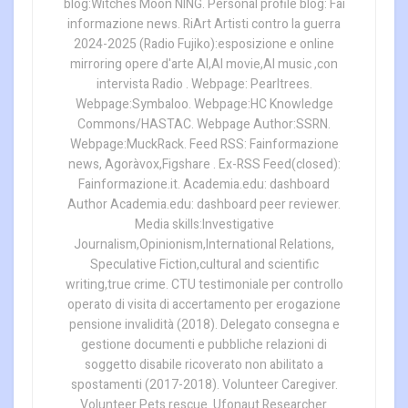
blog:Witches Moon NING. Personal profile blog: Fai
informazione news. RiArt Artisti contro la guerra
2024-2025 (Radio Fujiko):esposizione e online
mirroring opere d'arte AI,AI movie,AI music ,con
intervista Radio . Webpage: Pearltrees.
Webpage:Symbaloo. Webpage:HC Knowledge
Commons/HASTAC. Webpage Author:SSRN.
Webpage:MuckRack. Feed RSS: Fainformazione
news, Agoràvox,Figshare . Ex-RSS Feed(closed):
Fainformazione.it. Academia.edu: dashboard
Author Academia.edu: dashboard peer reviewer.
Media skills:Investigative
Journalism,Opinionism,International Relations,
Speculative Fiction,cultural and scientific
writing,true crime. CTU testimoniale per controllo
operato di visita di accertamento per erogazione
pensione invalidità (2018). Delegato consegna e
gestione documenti e pubbliche relazioni di
soggetto disabile ricoverato non abilitato a
spostamenti (2017-2018). Volunteer Caregiver.
Volunteer Pets rescue. Ufonaut Researcher.