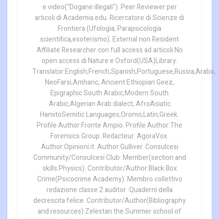
e video(“Dogane illegali”). Peer Reviewer per
articoli di Academia.edu. Ricercatore di Scienze di
Frontiera (Ufologia, Parapsicologia
scientifica,esoterismo). External non Resident
Affiliate Researcher con full access ad articoli No
open access di Nature e Oxford(USA)Library.
Translator:English,French,Spanish,Portuguese,Russia,Arabo,
NeoFarsi,Amharic, Ancient Ethiopian Geez,
Epigraphic South Arabic,Modern South
Arabic,Algerian Arab dialect, AfroAsiatic
HamitoSemitic Languages,Oromo,Latin,Greek.
Profile Author:Fronte Ampio. Profile Author:The
Forensics Group. Redacteur: AgoraVox.
Author:Opinioni.it. Author:Gulliver. Consulcesi
Community/Consulcesi Club: Member(section and
skills:Physics). Contributor/Author:Black Box
Crime(Psicocrime Academy). Membro collettivo
redazione classe 2 auditor :Quaderni della
decrescita felice. Contributor/Author(Bibliography
and resources):Zelestan the Summer school of