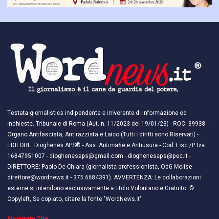
Testata giornalistica indipendente e irriverente di informazione ed
inchieste. Tribunale di Roma (Aut. n. 11/2023 del 19/01/23) - ROC: 39938 -
Organo Antifascista, Antirazzista e Laico (Tutti i diritti sono Riservati) -
EDITORE: Dioghenes APS® - Ass. Antimafie e Antiusura - Cod. Fisc./P. Iva:
16847951007 - dioghenesaps@gmail.com - dioghenesaps@pec.it - ​​
DIRETTORE: Paolo De Chiara (giornalista professionista, OdG Molise -
direttore@wordnews.it - ​​375.6684391). AVVERTENZA: Le collaborazioni
esterne si intendono esclusivamente a titolo Volontario e Gratuito. ©
Copyleft, Se copiato, citare la fonte "WordNews.it"
Navigate Site