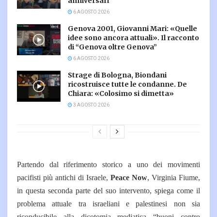
anniversari”
6 AGOSTO 2026
Genova 2001, Giovanni Mari: «Quelle
idee sono ancora attuali». Il racconto
di “Genova oltre Genova”
6 AGOSTO 2026
Strage di Bologna, Biondani
ricostruisce tutte le condanne. De
Chiara: «Colosimo si dimetta»
3 AGOSTO 2026
Partendo dal riferimento storico a uno dei movimenti
pacifisti più antichi di Israele,
Peace Now
, Virginia Fiume,
in questa seconda parte del suo intervento, spiega come il
problema attuale tra israeliani e palestinesi non sia
riconducibile alla dicotomia mediatica “buoni contro