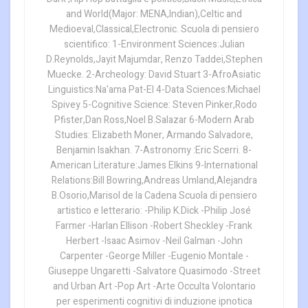
and World(Major: MENA,Indian),Celtic and
Medioeval,Classical,Electronic. Scuola di pensiero
scientifico: 1-Environment Sciences:Julian
D.Reynolds,Jayit Majumdar, Renzo Taddei,Stephen
Muecke. 2-Archeology: David Stuart 3-AfroAsiatic
Linguistics:Na'ama Pat-El 4-Data Sciences:Michael
Spivey 5-Cognitive Science: Steven Pinker,Rodo
Pfister,Dan Ross,Noel B.Salazar 6-Modern Arab
Studies: Elizabeth Moner, Armando Salvadore,
Benjamin Isakhan. 7-Astronomy :Eric Scerri. 8-
American Literature:James Elkins 9-International
Relations:Bill Bowring,Andreas Umland,Alejandra
B.Osorio,Marisol de la Cadena Scuola di pensiero
artistico e letterario: -Philip K.Dick -Philip José
Farmer -Harlan Ellison -Robert Sheckley -Frank
Herbert -Isaac Asimov -Neil Galman -John
Carpenter -George Miller -Eugenio Montale -
Giuseppe Ungaretti -Salvatore Quasimodo -Street
and Urban Art -Pop Art -Arte Occulta Volontario
per esperimenti cognitivi di induzione ipnotica