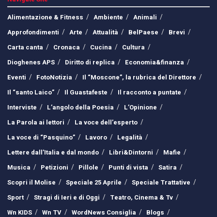
Alimentazione & Fitness
Ambiente
Animali
Approfondimenti
Arte
Attualità
BelPaese
Brevi
Carta canta
Cronaca
Cucina
Cultura
Dioghenes APS
Diritto di replica
Economia&finanza
Eventi
FotoNotizia
Il “Moscone”, la rubrica del Direttore
Il “santo Laico”
Il Guastafeste
Il racconto a puntate
Interviste
L’angolo della Poesia
L’Opinione
La Parola ai lettori
La voce dell’esperto
La voce di “Pasquino”
Lavoro
Legalità
Lettere dall’Italia e dal mondo
Libri&Dintorni
Mafie
Musica
Petizioni
Pillole
Punti di vista
Satira
Scopri il Molise
Speciale 25 Aprile
Speciale Trattative
Sport
Stragi di Ieri e di Oggi
Teatro, Cinema & Tv
Wn KIDS
Wn TV
WordNews Consiglia
Blogs