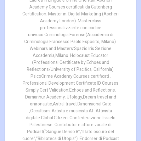
Laurea in Lingue e Civiltà Orientali. Ascheri
Academy Courses certificati da Gutenberg
Certification. Master in: Digital Marketing (Ascheri
Academy London). Masterclass
professionalizzante con codice
univoco:Criminologia Forense(Accademia di
Criminologia Francesco Paolo Esposito, Milano).
Webinars and Masters:Spazio Iris Sezione
Accademia,Milano. Holocaust Educator
(Professional Certificate by Echoes and
Reflections/University of Pacifica, California).
PsicoCrime Academy Courses certificati .
Professional Development Certificate ID Courses
Simply Cert Validation:Echoes and Reflections.
Damanhur Academy: Ufology,Dream travel and
onironautic,Astral travel,Dimensional Gate
,Occultism. Artista e musicista AI . Attivista
digitale:Global Citizen, Confederazione Israelo
Palestinese. Contributor e attore vocale di
Podcast(“Sangue Denso 8”,”Il lato oscuro del
cuore”,”Biblioteca di Utopia”). Endorser di Podcast