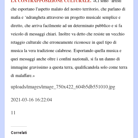
LA CONTRAPPOSIZIONE CULTURALE.
«Ci sono “artisti”
che esportano l'aspetto malato del nostro territorio, che parlano di
mafia e ‘ndrangheta attraverso un progetto musicale semplice e
diretto, che arriva facilmente ad un determinato pubblico e si fa
veicolo di messaggi chiari. Inoltre va detto che resiste un vecchio
retaggio culturale che erroneamente riconosce in quel tipo di
musica la vera tradizione calabrese. Esportando quella musica e
quei messaggi anche oltre i confini nazionali, si fa un danno di
immagine gravissimo a questa terra, qualificandola solo come terra
di malaffare.»
uploads/images/image_750x422_604b5db551010.jpg
2021-03-16 16:22:04
11
Correlati