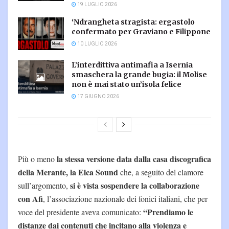
19 LUGLIO 2026
‘Ndrangheta stragista: ergastolo
confermato per Graviano e Filippone
10 LUGLIO 2026
L’interdittiva antimafia a Isernia
smaschera la grande bugia: il Molise
non è mai stato un’isola felice
17 GIUGNO 2026
la stessa versione data dalla casa discografica
Più o meno
della Merante, la Elca Sound
che, a seguito del clamore
si è vista sospendere la collaborazione
sull’argomento,
con Afi
, l’associazione nazionale dei fonici italiani, che per
“Prendiamo le
voce del presidente aveva comunicato:
distanze dai contenuti che incitano alla violenza e