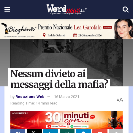
Nessun divieto ai
messaggi della mafia?
by
Redazione Web
16 Marzo 2021
A
A
Reading Time: 14 mins read