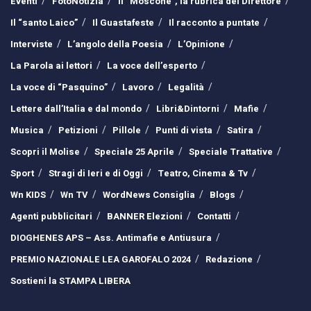
Eventi
FotoNotizia
Il “Moscone”, la rubrica del Direttore
Il “santo Laico”
Il Guastafeste
Il racconto a puntate
Interviste
L’angolo della Poesia
L’Opinione
La Parola ai lettori
La voce dell’esperto
La voce di “Pasquino”
Lavoro
Legalità
Lettere dall’Italia e dal mondo
Libri&Dintorni
Mafie
Musica
Petizioni
Pillole
Punti di vista
Satira
Scopri il Molise
Speciale 25 Aprile
Speciale Trattative
Sport
Stragi di Ieri e di Oggi
Teatro, Cinema & Tv
Wn KIDS
Wn TV
WordNews Consiglia
Blogs
Agenti pubblicitari
BANNER Elezioni
Contatti
DIOGHENES APS – Ass. Antimafie e Antiusura
PREMIO NAZIONALE LEA GAROFALO 2024
Redazione
Sostieni la STAMPA LIBERA