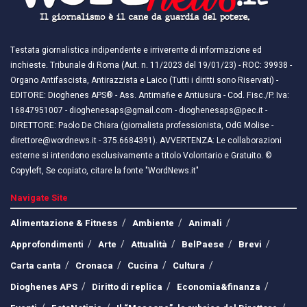
Testata giornalistica indipendente e irriverente di informazione ed
inchieste. Tribunale di Roma (Aut. n. 11/2023 del 19/01/23) - ROC: 39938 -
Organo Antifascista, Antirazzista e Laico (Tutti i diritti sono Riservati) -
EDITORE: Dioghenes APS® - Ass. Antimafie e Antiusura - Cod. Fisc./P. Iva:
16847951007 - dioghenesaps@gmail.com - dioghenesaps@pec.it - ​​
DIRETTORE: Paolo De Chiara (giornalista professionista, OdG Molise -
direttore@wordnews.it - ​​375.6684391). AVVERTENZA: Le collaborazioni
esterne si intendono esclusivamente a titolo Volontario e Gratuito. ©
Copyleft, Se copiato, citare la fonte "WordNews.it"
Navigate Site
Alimentazione & Fitness
Ambiente
Animali
Approfondimenti
Arte
Attualità
BelPaese
Brevi
Carta canta
Cronaca
Cucina
Cultura
Dioghenes APS
Diritto di replica
Economia&finanza