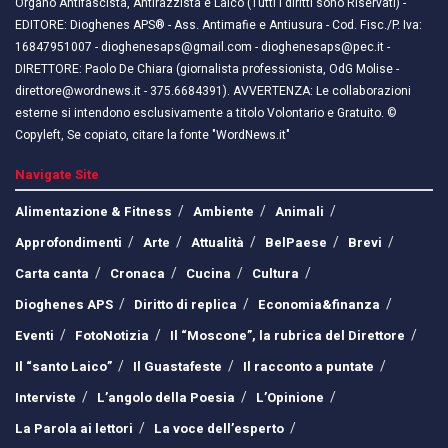
Organo Antifascista, Antirazzista e Laico (Tutti i diritti sono Riservati) -
EDITORE: Dioghenes APS® - Ass. Antimafie e Antiusura - Cod. Fisc./P. Iva:
16847951007 - dioghenesaps@gmail.com - dioghenesaps@pec.it - ​​
DIRETTORE: Paolo De Chiara (giornalista professionista, OdG Molise -
direttore@wordnews.it - ​​375.6684391). AVVERTENZA: Le collaborazioni
esterne si intendono esclusivamente a titolo Volontario e Gratuito. ©
Copyleft, Se copiato, citare la fonte "WordNews.it"
Navigate Site
Alimentazione & Fitness
Ambiente
Animali
Approfondimenti
Arte
Attualità
BelPaese
Brevi
Carta canta
Cronaca
Cucina
Cultura
Dioghenes APS
Diritto di replica
Economia&finanza
Eventi
FotoNotizia
Il “Moscone”, la rubrica del Direttore
Il “santo Laico”
Il Guastafeste
Il racconto a puntate
Interviste
L’angolo della Poesia
L’Opinione
La Parola ai lettori
La voce dell’esperto