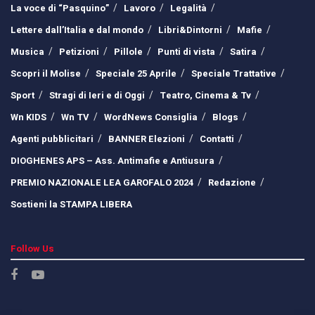
La voce di “Pasquino”
Lavoro
Legalità
Lettere dall’Italia e dal mondo
Libri&Dintorni
Mafie
Musica
Petizioni
Pillole
Punti di vista
Satira
Scopri il Molise
Speciale 25 Aprile
Speciale Trattative
Sport
Stragi di Ieri e di Oggi
Teatro, Cinema & Tv
Wn KIDS
Wn TV
WordNews Consiglia
Blogs
Agenti pubblicitari
BANNER Elezioni
Contatti
DIOGHENES APS – Ass. Antimafie e Antiusura
PREMIO NAZIONALE LEA GAROFALO 2024
Redazione
Sostieni la STAMPA LIBERA
Follow Us