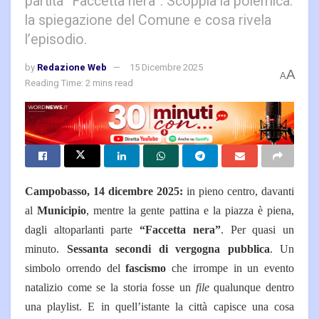
partita “Faccetta nera”. Scoppia la polemica:
la spiegazione del Comune e cosa rivela
l’episodio.
by
Redazione Web
15 Dicembre 2025
A
A
Reading Time: 2 mins read
Campobasso, 14 dicembre 2025:
in pieno centro, davanti
al
Municipio
, mentre la gente pattina e la piazza è piena,
dagli altoparlanti parte
“Faccetta nera”
. Per quasi un
minuto.
Sessanta secondi di vergogna pubblica
. Un
simbolo orrendo del
fascismo
che irrompe in un evento
natalizio come se la storia fosse un
file
qualunque dentro
una playlist. E in quell’istante la città capisce una cosa