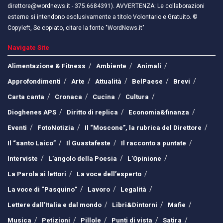
direttore@wordnews.it - ​​375.6684391). AVVERTENZA: Le collaborazioni
esterne si intendono esclusivamente a titolo Volontario e Gratuito. ©
Copyleft, Se copiato, citare la fonte "WordNews.it"
Navigate Site
Alimentazione & Fitness
Ambiente
Animali
Approfondimenti
Arte
Attualità
BelPaese
Brevi
Carta canta
Cronaca
Cucina
Cultura
Dioghenes APS
Diritto di replica
Economia&finanza
Eventi
FotoNotizia
Il “Moscone”, la rubrica del Direttore
Il “santo Laico”
Il Guastafeste
Il racconto a puntate
Interviste
L’angolo della Poesia
L’Opinione
La Parola ai lettori
La voce dell’esperto
La voce di “Pasquino”
Lavoro
Legalità
Lettere dall’Italia e dal mondo
Libri&Dintorni
Mafie
Musica
Petizioni
Pillole
Punti di vista
Satira