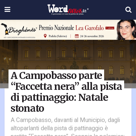
A Campobasso parte
“Faccetta nera” alla pista
di pattinaggio: Natale
stonato
A Campobasso, davanti al Municipio, dagli
altoparlanti della pista di pattinaggio è