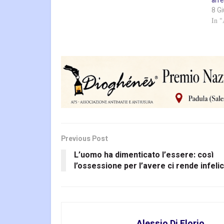
arr
8 G
In 
Previous Post
L’uomo ha dimenticato l’essere: così
l’ossessione per l’avere ci rende infelic
Alessio Di Florio