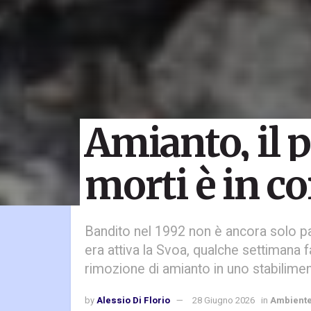
Amianto, il p
morti è in co
Bandito nel 1992 non è ancora solo pa
era attiva la Svoa, qualche settimana
rimozione di amianto in uno stabilimen
by
Alessio Di Florio
28 Giugno 2026
in
Ambient