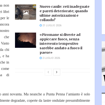
ma non
Nuovo canile: reti inadeguate
e pareti deteriorate; quando
i libri
ultime autorizzazioni e
per le
collaudo?
ancora
21 LUGLIO 2026
nostro
«Piromane si diverte ad
i che
appiccare fuoco, senza
 Vasto
intervento tempestivo
sarebbe andato a fuoco il
da chi
paese»
e, e ha
2 LUGLIO 2026
nche in
, come
na di
zio anni novanta. Ma neanche a Punta Penna l’amianto è solo
ilmente degradate, coperte da lastre ondulate presumibilmente