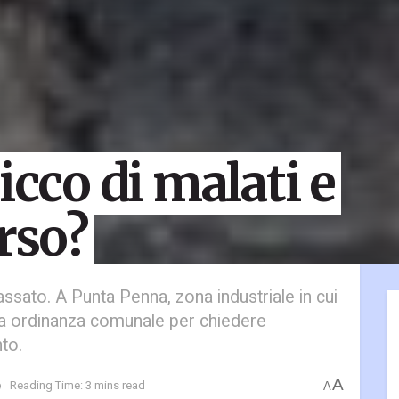
icco di malati e
rso?
ssato. A Punta Penna, zona industriale in cui
 fa ordinanza comunale per chiedere
to.
A
e
Reading Time: 3 mins read
A