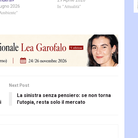
endersi»
29 Aprile 2026
iugno 2026
In "Attualità"
"Ambiente"
Next Post
La sinistra senza pensiero: se non torna
i
l’utopia, resta solo il mercato