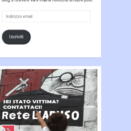
blog, e ricevere via e-mail le notifiche di nuovi post.
Indirizzo
email
Iscriviti