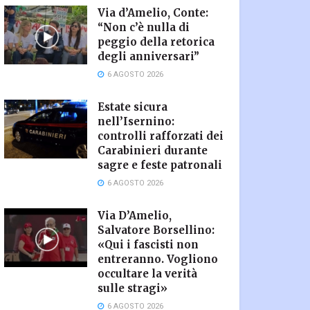
Via d’Amelio, Conte:
“Non c’è nulla di
peggio della retorica
degli anniversari”
6 AGOSTO 2026
Estate sicura
nell’Isernino:
controlli rafforzati dei
Carabinieri durante
sagre e feste patronali
6 AGOSTO 2026
Via D’Amelio,
Salvatore Borsellino:
«Qui i fascisti non
entreranno. Vogliono
occultare la verità
sulle stragi»
6 AGOSTO 2026