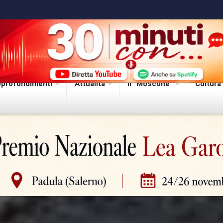
profondimenti
Attualità
Il “Moscone”
Cultura