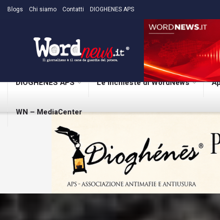
Blogs
Chi siamo
Contatti
DIOGHENES APS
DIOGHENES APS
Le inchieste di WordNews
Ap
WN – MediaCenter