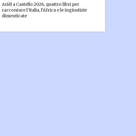
Arièl a Castello 2026, quattro libri per
raccontare l’Italia, l’Africa e le ingiustizie
dimenticate