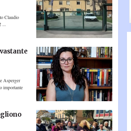
ato Claudio
 ...
evastante
ne Asperger
o importante
ogliono