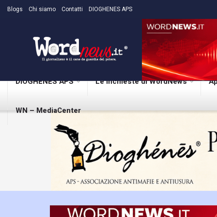
Blogs
Chi siamo
Contatti
DIOGHENES APS
DIOGHENES APS
Le inchieste di WordNews
Ap
WN – MediaCenter