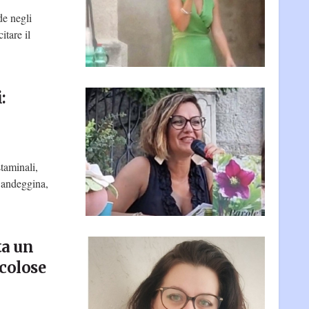
de negli
itare il
:
taminali,
 Candeggina,
ta un
colose