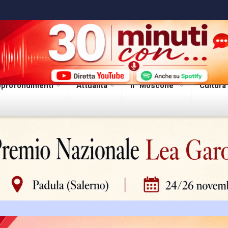
profondimenti
Attualità
Il “Moscone”
Cultura