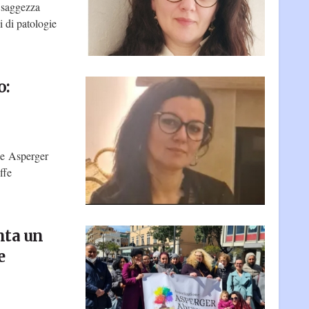
a saggezza
i di patologie
o:
ne Asperger
ffe
nta un
e