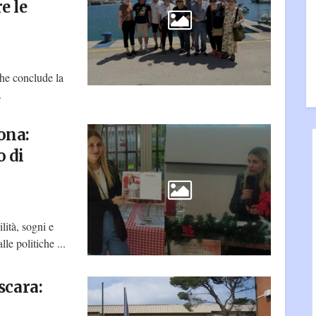
e le
che conclude la
.
ona:
o di
lità, sogni e
le politiche ...
scara: