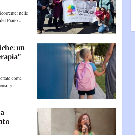
corrente: nelle
del Piano ...
iche: un
erapia”
hettate come
sensory
la
ato