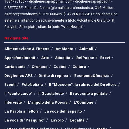
16847951007 - dioghenesaps@gmail.com - dioghenesaps@pec.it - ​​
DIRETTORE: Paolo De Chiara (giornalista professionista, OdG Molise -
direttore@wordnews.it - ​​375.6684391). AVVERTENZA: Le collaborazioni
esterne si intendono esclusivamente a titolo Volontario e Gratuito. ©
Copyleft, Se copiato, citare la fonte "WordNews.it"
Navigate Site
Alimentazione & Fitness
Ambiente
Animali
Approfondimenti
Arte
Attualità
BelPaese
Brevi
Carta canta
Cronaca
Cucina
Cultura
Dioghenes APS
Diritto di replica
Economia&finanza
Eventi
FotoNotizia
Il “Moscone”, la rubrica del Direttore
Il “santo Laico”
Il Guastafeste
Il racconto a puntate
Interviste
L’angolo della Poesia
L’Opinione
La Parola ai lettori
La voce dell’esperto
La voce di “Pasquino”
Lavoro
Legalità