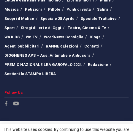
Lettere dall’Italia e dal mondo
Libri&Dintorni
Mafie
Musica
Petizioni
Pillole
Punti di vista
Satira
Scopri il Molise
Speciale 25 Aprile
Speciale Trattative
Sport
Stragi di Ieri e di Oggi
Teatro, Cinema & Tv
Wn KIDS
Wn TV
WordNews Consiglia
Blogs
Agenti pubblicitari
BANNER Elezioni
Contatti
DIOGHENES APS – Ass. Antimafie e Antiusura
PREMIO NAZIONALE LEA GAROFALO 2024
Redazione
Sostieni la STAMPA LIBERA
Follow Us
This website uses cookies. By continuing to use this website you are