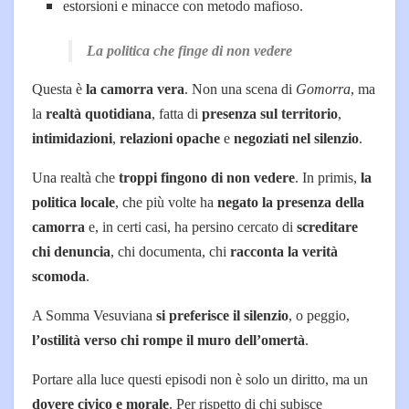
estorsioni e minacce con metodo mafioso.
La politica che finge di non vedere
Questa è
la camorra vera
. Non una scena di
Gomorra
, ma
la
realtà quotidiana
, fatta di
presenza sul territorio
,
intimidazioni
,
relazioni opache
e
negoziati nel silenzio
.
Una realtà che
troppi fingono di non vedere
. In primis,
la
politica locale
, che più volte ha
negato la presenza della
camorra
e, in certi casi, ha persino cercato di
screditare
chi denuncia
, chi documenta, chi
racconta la verità
scomoda
.
A Somma Vesuviana
si preferisce il silenzio
, o peggio,
l’ostilità verso chi rompe il muro dell’omertà
.
Portare alla luce questi episodi non è solo un diritto, ma un
dovere civico e morale
. Per rispetto di chi subisce