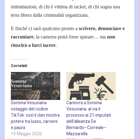
intimidazioni, di chi è vittima di racket, di chi sogna una
terra libera dalla criminalità organizzata.
E finché ci sarà qualcuno pronto a
scrivere, denunciare e
raccontare
, la camorra potrà forse sparare… ma
non
riuscirà a farci tacere
.
Correlati
Somma Vesuviana
Camorra a Somma
ostaggio del codice
Vesuviana: al via il
TikTok: così il clan mostra
processo ai 21 imputati
potere tra lusso, carcere
dell’alleanza De
e paura
Bernardo–Correale–
10 Maggio 2026
Mazzarella