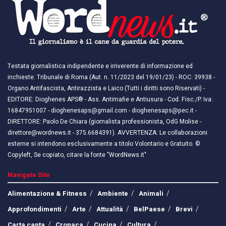
Testata giornalistica indipendente e irriverente di informazione ed
inchieste. Tribunale di Roma (Aut. n. 11/2023 del 19/01/23) - ROC: 39938 -
Organo Antifascista, Antirazzista e Laico (Tutti i diritti sono Riservati) -
EDITORE: Dioghenes APS® - Ass. Antimafie e Antiusura - Cod. Fisc./P. Iva:
16847951007 - dioghenesaps@gmail.com - dioghenesaps@pec.it - ​​
DIRETTORE: Paolo De Chiara (giornalista professionista, OdG Molise -
direttore@wordnews.it - ​​375.6684391). AVVERTENZA: Le collaborazioni
esterne si intendono esclusivamente a titolo Volontario e Gratuito. ©
Copyleft, Se copiato, citare la fonte "WordNews.it"
Navigate Site
Alimentazione & Fitness
Ambiente
Animali
Approfondimenti
Arte
Attualità
BelPaese
Brevi
Carta canta
Cronaca
Cucina
Cultura