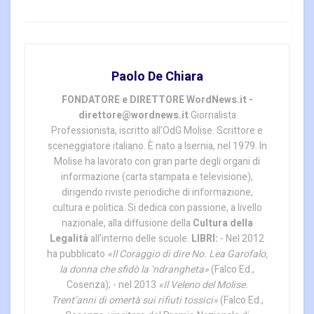
Paolo De Chiara
FONDATORE e DIRETTORE WordNews.it -
direttore@wordnews.it
Giornalista
Professionista, iscritto all’OdG Molise. Scrittore e
sceneggiatore italiano. È nato a Isernia, nel 1979. In
Molise ha lavorato con gran parte degli organi di
informazione (carta stampata e televisione),
dirigendo riviste periodiche di informazione,
cultura e politica. Si dedica con passione, a livello
nazionale, alla diffusione della
Cultura della
Legalità
all’interno delle scuole.
LIBRI:
- Nel 2012
ha pubblicato
«Il Coraggio di dire No. Lea Garofalo,
la donna che sfidò la ‘ndrangheta»
(Falco Ed.,
Cosenza); - nel 2013
«Il Veleno del Molise.
Trent’anni di omertà sui rifiuti tossici»
(Falco Ed.,