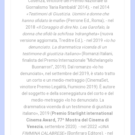
Cosenza, vincitore del Premio Nazionale di
Giornalismo ‘Ilaria Rambaldi’ 2014); - nel 2014
«Testimoni di Giustizia. Uomini e donne che
hanno sfidato le mafie»
(Perrone Ed., Roma); - nel
2018
«Il Coraggio di dire No. Lea Garofalo, la
donna che sfidò la schifosa 'ndrangheta»
(nuova
versione aggiornata, Treditre Ed.); - nel 2019
«Io ho
denunciato. La drammatica vicenda di un
testimone di giustizia italiano»
(Romanzi Italiani,
finalista del Premio Internazionale “Michelangelo
Buonarrori”, 2019). Dal romanzo «Io ho
denunciato», nel settembre del 2019, è stato tratto
un corto e un medio-metraggio (CinemaSet,
vincitore Premio Legalità, Fiumicino 2019). È autore
del soggetto e della sceneggiatura del corto e del
medio-metraggio «Io ho denunciato. La
drammatica vicenda di un testimone di giustizia
italiano», 2019 (
Premio Starlight international
Cinema Award, 77^ Mostra del Cinema di
Venezia
, settembre 2020). - nel 2022
«UNA
FIMMINA CALABRESE»
(Bonfirraro Editore). - nel