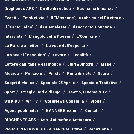
Dioghenes APS
Diritto di replica
Economia&finanza
Eventi
FotoNotizia
Il “Moscone”, la rubrica del Direttore
Il “santo Laico”
Il Guastafeste
Il racconto a puntate
Interviste
L’angolo della Poesia
L’Opinione
La Parola ai lettori
La voce dell’esperto
La voce di “Pasquino”
Lavoro
Legalità
Lettere dall’Italia e dal mondo
Libri&Dintorni
Mafie
Musica
Petizioni
Pillole
Punti di vista
Satira
Scopri il Molise
Speciale 25 Aprile
Speciale Trattative
Sport
Stragi di Ieri e di Oggi
Teatro, Cinema & Tv
Wn KIDS
Wn TV
WordNews Consiglia
Blogs
Agenti pubblicitari
BANNER Elezioni
Contatti
DIOGHENES APS – Ass. Antimafie e Antiusura
PREMIO NAZIONALE LEA GAROFALO 2024
Redazione