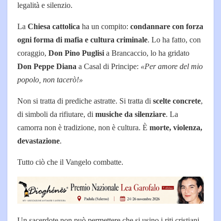
legalità e silenzio.
La
Chiesa cattolica
ha un compito:
condannare con forza
ogni forma di mafia e cultura criminale
. Lo ha fatto, con
coraggio,
Don Pino Puglisi
a Brancaccio, lo ha gridato
Don Peppe Diana
a Casal di Principe:
«Per amore del mio
popolo, non tacerò!»
Non si tratta di prediche astratte. Si tratta di
scelte concrete
,
di simboli da rifiutare, di
musiche da silenziare
. La
camorra non è tradizione, non è cultura. È
morte, violenza,
devastazione
.
Tutto ciò che il Vangelo combatte.
Un sacerdote non può permettere che si usino i riti cristiani