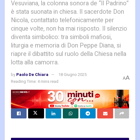
Vesuviana, la colonna sonora de “Il Padrino”
è stata suonata in chiesa. Il sacerdote Don
Nicola, contattato telefonicamente per
cinque volte, non ha mai risposto. Il silenzio
diventa simbolico: tra simboli mafiosi,
liturgia e memoria di Don Peppe Diana, si
riapre il dibattito sul ruolo della Chiesa nella
lotta alla camorra.
by
Paolo De Chiara
18 Giugno 2025
A
A
Reading Time: 4 mins read