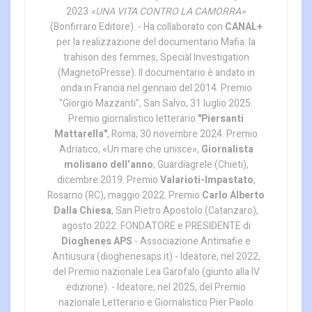
2023
«UNA VITA CONTRO LA CAMORRA»
(Bonfirraro Editore). - Ha collaborato con
CANAL+
per la realizzazione del documentario Mafia: la
trahison des femmes, Speciàl Investigation
(MagnetoPresse). Il documentario è andato in
onda in Francia nel gennaio del 2014. Premio
"Giorgio Mazzanti", San Salvo, 31 luglio 2025.
Premio giornalistico letterario
"Piersanti
Mattarella"
, Roma, 30 novembre 2024. Premio
Adriatico, «Un mare che unisce»,
Giornalista
molisano dell’anno
, Guardiagrele (Chieti),
dicembre 2019. Premio
Valarioti-Impastato
,
Rosarno (RC), maggio 2022. Premio
Carlo Alberto
Dalla Chiesa
, San Pietro Apostolo (Catanzaro),
agosto 2022. FONDATORE e PRESIDENTE di
Dioghenes APS
- Associazione Antimafie e
Antiusura (dioghenesaps.it) - Ideatore, nel 2022,
del Premio nazionale Lea Garofalo (giunto alla IV
edizione). - Ideatore, nel 2025, del Premio
nazionale Letterario e Giornalistico Pier Paolo