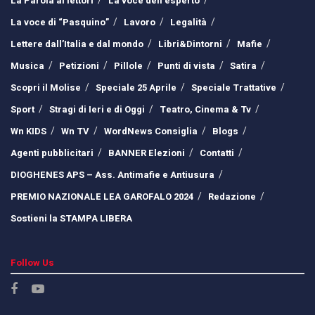
La Parola ai lettori
La voce dell’esperto
La voce di “Pasquino”
Lavoro
Legalità
Lettere dall’Italia e dal mondo
Libri&Dintorni
Mafie
Musica
Petizioni
Pillole
Punti di vista
Satira
Scopri il Molise
Speciale 25 Aprile
Speciale Trattative
Sport
Stragi di Ieri e di Oggi
Teatro, Cinema & Tv
Wn KIDS
Wn TV
WordNews Consiglia
Blogs
Agenti pubblicitari
BANNER Elezioni
Contatti
DIOGHENES APS – Ass. Antimafie e Antiusura
PREMIO NAZIONALE LEA GAROFALO 2024
Redazione
Sostieni la STAMPA LIBERA
Follow Us