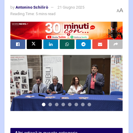
by
Antonino Schilirò
21 Giugno 2025
A
A
Reading Time: 5 mins read