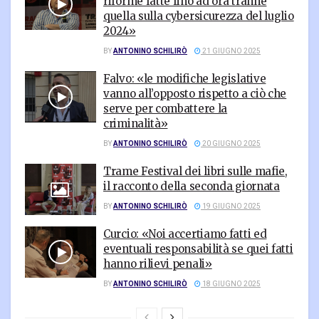
riforme fatte fino ad ora tranne
quella sulla cybersicurezza del luglio
2024»
BY
ANTONINO SCHILIRÒ
21 GIUGNO 2025
Falvo: «le modifiche legislative
vanno all’opposto rispetto a ciò che
serve per combattere la
criminalità»
BY
ANTONINO SCHILIRÒ
20 GIUGNO 2025
Trame Festival dei libri sulle mafie,
il racconto della seconda giornata
BY
ANTONINO SCHILIRÒ
19 GIUGNO 2025
Curcio: «Noi accertiamo fatti ed
eventuali responsabilità se quei fatti
hanno rilievi penali»
BY
ANTONINO SCHILIRÒ
18 GIUGNO 2025