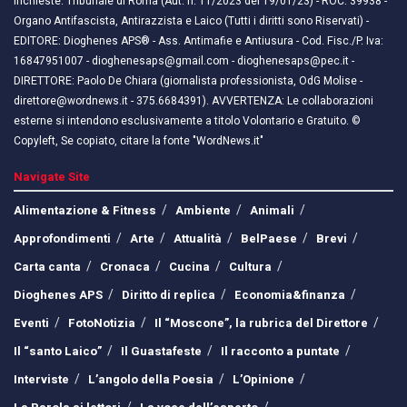
inchieste. Tribunale di Roma (Aut. n. 11/2023 del 19/01/23) - ROC: 39938 -
Organo Antifascista, Antirazzista e Laico (Tutti i diritti sono Riservati) -
EDITORE: Dioghenes APS® - Ass. Antimafie e Antiusura - Cod. Fisc./P. Iva:
16847951007 - dioghenesaps@gmail.com - dioghenesaps@pec.it - ​​
DIRETTORE: Paolo De Chiara (giornalista professionista, OdG Molise -
direttore@wordnews.it - ​​375.6684391). AVVERTENZA: Le collaborazioni
esterne si intendono esclusivamente a titolo Volontario e Gratuito. ©
Copyleft, Se copiato, citare la fonte "WordNews.it"
Navigate Site
Alimentazione & Fitness
Ambiente
Animali
Approfondimenti
Arte
Attualità
BelPaese
Brevi
Carta canta
Cronaca
Cucina
Cultura
Dioghenes APS
Diritto di replica
Economia&finanza
Eventi
FotoNotizia
Il “Moscone”, la rubrica del Direttore
Il “santo Laico”
Il Guastafeste
Il racconto a puntate
Interviste
L’angolo della Poesia
L’Opinione