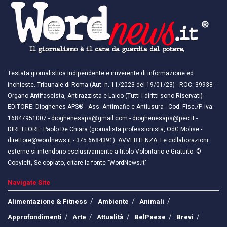
Testata giornalistica indipendente e irriverente di informazione ed
inchieste. Tribunale di Roma (Aut. n. 11/2023 del 19/01/23) - ROC: 39938 -
Organo Antifascista, Antirazzista e Laico (Tutti i diritti sono Riservati) -
EDITORE: Dioghenes APS® - Ass. Antimafie e Antiusura - Cod. Fisc./P. Iva:
16847951007 - dioghenesaps@gmail.com - dioghenesaps@pec.it - ​​
DIRETTORE: Paolo De Chiara (giornalista professionista, OdG Molise -
direttore@wordnews.it - ​​375.6684391). AVVERTENZA: Le collaborazioni
esterne si intendono esclusivamente a titolo Volontario e Gratuito. ©
Copyleft, Se copiato, citare la fonte "WordNews.it"
Navigate Site
Alimentazione & Fitness
Ambiente
Animali
Approfondimenti
Arte
Attualità
BelPaese
Brevi