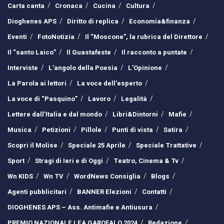
Carta canta
Cronaca
Cucina
Cultura
Dioghenes APS
Diritto di replica
Economia&finanza
Eventi
FotoNotizia
Il “Moscone”, la rubrica del Direttore
Il “santo Laico”
Il Guastafeste
Il racconto a puntate
Interviste
L’angolo della Poesia
L’Opinione
La Parola ai lettori
La voce dell’esperto
La voce di “Pasquino”
Lavoro
Legalità
Lettere dall’Italia e dal mondo
Libri&Dintorni
Mafie
Musica
Petizioni
Pillole
Punti di vista
Satira
Scopri il Molise
Speciale 25 Aprile
Speciale Trattative
Sport
Stragi di Ieri e di Oggi
Teatro, Cinema & Tv
Wn KIDS
Wn TV
WordNews Consiglia
Blogs
Agenti pubblicitari
BANNER Elezioni
Contatti
DIOGHENES APS – Ass. Antimafie e Antiusura
PREMIO NAZIONALE LEA GAROFALO 2024
Redazione