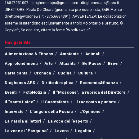
16847951007 - dioghenesaps@gmail.com - dioghenesaps@pec.it - ​​
DIRETTORE: Paolo De Chiara (giornalista professionista, OdG Molise -
direttore@wordnews.it - ​​375.6684391). AVVERTENZA: Le collaborazioni
esterne si intendono esclusivamente a titolo Volontario e Gratuito. ©
Copyleft, Se copiato, citare la fonte "WordNews.it"
Navigate Site
Alimentazione & Fitness
Ambiente
Animali
Approfondimenti
Arte
Attualità
BelPaese
Brevi
Carta canta
Cronaca
Cucina
Cultura
Dioghenes APS
Diritto di replica
Economia&finanza
Eventi
FotoNotizia
Il “Moscone”, la rubrica del Direttore
Il “santo Laico”
Il Guastafeste
Il racconto a puntate
Interviste
L’angolo della Poesia
L’Opinione
La Parola ai lettori
La voce dell’esperto
La voce di “Pasquino”
Lavoro
Legalità