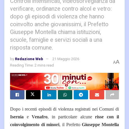
Controlli intensificati, videosorveglianza da
verificare, ordinanze contro alcol e vetro:
dopo gli episodi di violenza che hanno
coinvolto anche giovanissimi, il Prefetto
Giuseppe Montella chiama istituzioni,
scuole, famiglie e servizi sociali a una
risposta comune.
by
Redazione Web
21 Maggio 2026
A
A
Reading Time: 2 mins read
Dopo i recenti episodi di violenza registrati nei Comuni di
Isernia
e
Venafro
, in particolare alcune
risse con il
coinvolgimento di minori
, il Prefetto
Giuseppe Montella