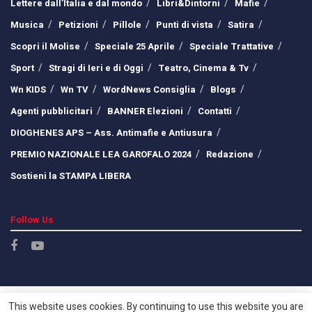
Lettere dall’Italia e dal mondo
Libri&Dintorni
Mafie
Musica
Petizioni
Pillole
Punti di vista
Satira
Scopri il Molise
Speciale 25 Aprile
Speciale Trattative
Sport
Stragi di Ieri e di Oggi
Teatro, Cinema & Tv
Wn KIDS
Wn TV
WordNews Consiglia
Blogs
Agenti pubblicitari
BANNER Elezioni
Contatti
DIOGHENES APS – Ass. Antimafie e Antiusura
PREMIO NAZIONALE LEA GAROFALO 2024
Redazione
Sostieni la STAMPA LIBERA
Follow Us
This website uses cookies. By continuing to use this website you are